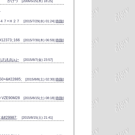
がけつ
[2006/5/25(木) 18:25]
外
φ４７×Ｈ２７
[2015/7/29(水) 01:24] [
削除
]
#12373;:166
[2015/7/30(木) 06:59] [
削除
]
ﾓ｣ｱ｣ｵ｣ｶ｣ｭ｣ｰ
[2015/8/7(金) 23:57]
750×&#22885;
[2015/8/8(土) 02:30] [
削除
]
90 VZE90M28
[2015/8/15(土) 08:18] [
削除
]
;&#29987;
[2015/8/15(土) 21:41]