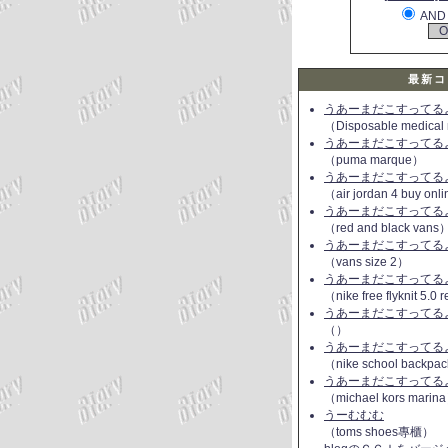
AND
最新コ
うあーまだこすってるよ(
（Disposable medical
うあーまだこすってるよ(
（puma marque）
うあーまだこすってるよ(
（air jordan 4 buy onl
うあーまだこすってるよ(
（red and black vans
うあーまだこすってるよ(
（vans size 2）
うあーまだこすってるよ(
（nike free flyknit 5.0
うあーまだこすってるよ(
（）
うあーまだこすってるよ(
（nike school backpac
うあーまだこすってるよ(
（michael kors marin
うーむむむ
（toms shoes專櫃）