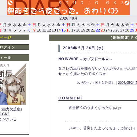
2026年8月
日
月
火
水
木
金
土
日
月
火
水
木
金
土
日
月
火
水
木
金
土
日
月
火
水
木
金
土
2
3
4
5
6
7
8
9
10
11
12
13
14
15
16
17
18
19
20
21
22
23
24
25
26
27
28
29
3
ページ
[趣味関連]Ｐ
ログイン
2006年 5月 24日 (水)
ィール
NO INVADE ～カプヌドールｗ～
某スレの流れを知らないとなんだかわからん絵
せっかく描いたのでポイスｗ
by がけつ（画力欠乏症） │
2006/05/24 
C O M M E N T
背景描くのうまくなったなぁ(ぉ
（画力欠乏症）
O GK2
くださいｗ
いやー、苦労したよってちょっと待て(ォ