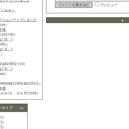
ジョンアップしました
プレビュー
ヌドールｗ～
バージョンアップしました
▲
2cm）
中環
4;261×26）
´Д｀;)
640;）
´Д｀;)
11）
9;&#23652;×10）
´Д｀;)
 now）
H850&#12304;&#12513;）
中環
５ｍｍ×５．０ｍ P275X5）
ーカイブ
>>
1)
1)
1)