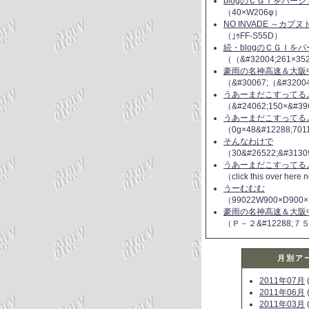
blogのＣＧＩをバー
（40×W206φ）
NO INVADE ～カプ
（｣ｩFF-S55D）
続・blogのＣＧＩを
（（&#32004;261×35
豪雨の名神高速＆大阪
（&#30067;（&#3200
うあーまだこすってるよ(
（&#24062;150×&#39
うあーまだこすってるよ(
（0g×48&#12288;70
そんなわけで
（30&#26522;&#3130
うあーまだこすってるよ(
（click this over here
うーむむむ
（99022W900×D900×
豪雨の名神高速＆大阪
（Ｐ－２&#12288;７
月別ア
2011年07月
(
2011年06月
(
2011年03月
(