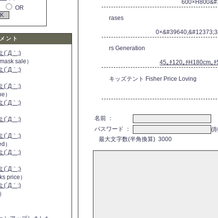
600×H800&
OR
rases
0×&#39640;&#12373;
メント
rs Generation
´Д｀;)
 mask sale）
45｡ﾁ120｡ﾁH180cm｡ﾁ
´Д｀;)
キッズテント Fisher Price Loving
´Д｀;)
ine）
´Д｀;)
）
名前 ：
´Д｀;)
パスワード ：
(
´Д｀;)
最大文字数(半角換算) 3000
 red）
´Д｀;)
´Д｀;)
ks price）
´Д｀;)
a）