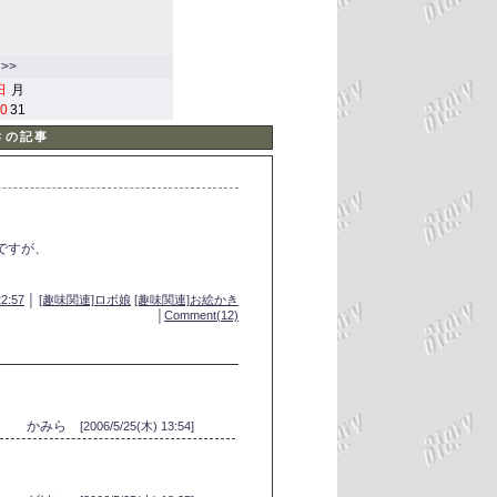
>>
日
月
0
31
Ｃの記事
ですが、
22:57
│
[趣味関連]ロボ娘
[趣味関連]お絵かき
│
Comment(12)
かみら
[2006/5/25(木) 13:54]