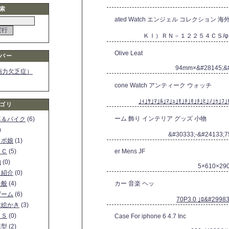
索
ated Watch エンジェル コレクション 海
ＫＩ）ＲＮ－１２２５４ＣＳ/
Olive Leat
バー
94mm×&#28145;&
画力欠乏症）
cone Watch アンティーク ウォッチ
｣ｨ｣ﾔ｣ﾏ｣ﾙ｣ﾏ｣ｭ｣ﾓ｣ﾁ｣ﾓ｣ﾁ｣ﾋ｣ﾉ｣ｩ｣ﾌ｣
ゴリ
ーム 飾り インテリア グッズ 小物
車＆バイク
(6)
)
&#30333;-&#24133;
ロボ娘
(1)
ＰＣ
(5)
er Mens JF
物
(0)
5×610×2
ト紹介
(0)
全般
(4)
カー 音楽 ヘッ
ゲーム
(6)
70P3.0 ｣ﾛ&#29983
お絵かき
(3)
ＳＳ
(0)
Case For iphone 6 4.7 Inc
模型
(2)