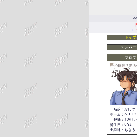
<<
土
1
トップ
メンバー
プロフ
名前
：
がけつ
STUDI
ホーム
：
趣味
：
お察し
8/22
誕生日
：
出身地
：
ちきう