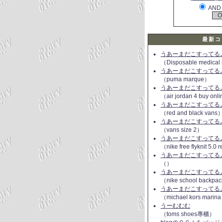
AND
最新コ
うあーまだこすってるよ(
（Disposable medical
うあーまだこすってるよ(
（puma marque）
うあーまだこすってるよ(
（air jordan 4 buy onl
うあーまだこすってるよ(
（red and black vans
うあーまだこすってるよ(
（vans size 2）
うあーまだこすってるよ(
（nike free flyknit 5.0
うあーまだこすってるよ(
（）
うあーまだこすってるよ(
（nike school backpac
うあーまだこすってるよ(
（michael kors marin
うーむむむ
（toms shoes專櫃）