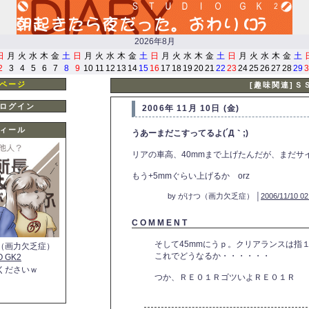
2026年8月
日
月
火
水
木
金
土
日
月
火
水
木
金
土
日
月
火
水
木
金
土
日
月
火
水
木
金
土
2
3
4
5
6
7
8
9
10
11
12
13
14
15
16
17
18
19
20
21
22
23
24
25
26
27
28
29
3
ページ
[趣味関連]Ｓ
ログイン
2006年 11月 10日 (金)
ィール
うあーまだこすってるよ(´Д｀;)
リアの車高、40mmまで上げたんだが、まだサ
もう+5mmぐらい上げるか orz
by がけつ（画力欠乏症） │
2006/11/10 02
C O M M E N T
そして45mmにうｐ。クリアランスは指
（画力欠乏症）
これでどうなるか・・・・・・
O GK2
くださいｗ
つか、ＲＥ０１ＲゴツいよＲＥ０１Ｒ