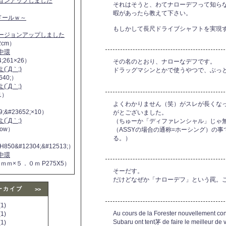
ジョンアップしました
それはそうと、わてナローデフって知ら
暇があったら教えて下さい。
ヌドールｗ～
もしかして長尺ドライブシャフトを実現
バージョンアップしました
2cm）
中環
4;261×26）
その名のとおり、ナローなデフです。
´Д｀;)
ドラッグマシンとかで使うやつで、ぶっ
640;）
´Д｀;)
11）
よくわかりません（笑）がスレが長くな
9;&#23652;×10）
がとございました。
´Д｀;)
（ちゅーか「ディファレンシャル」じゃ
 now）
（ASSYの場合の通称=ホーシング）の
る。）
H850&#12304;&#12513;）
中環
５ｍｍ×５．０ｍ P275X5）
そーだす。
だけどなぜか「ナローデフ」という罠。
ーカイブ
>>
1)
Au cours de la Forester nouvellement co
1)
Subaru ont tent茅 de faire le meilleur de 
1)