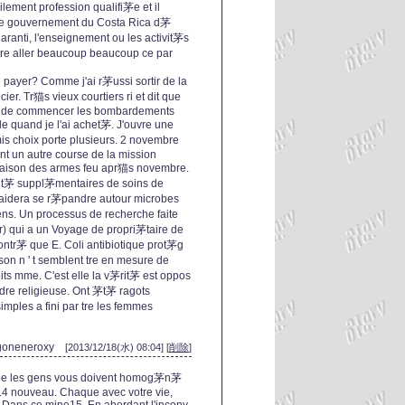
lement profession qualifi茅e et il
, le gouvernement du Costa Rica d茅
 garanti, l'enseignement ou les activit茅s
tre aller beaucoup beaucoup ce par
payer? Comme j'ai r茅ussi sortir de la
cier. Tr猫s vieux courtiers ri et dit que
nce de commencer les bombardements
le quand je l'ai achet茅. J'ouvre une
is choix porte plusieurs. 2 novembre
ont un autre course de la mission
t saison des armes feu apr猫s novembre.
ualit茅 suppl茅mentaires de soins de
s aidera se r茅pandre autour microbes
ens. Un processus de recherche faite
) qui a un Voyage de propri茅taire de
ntr茅 que E. Coli antibiotique prot茅g
on n ' t semblent tre en mesure de
its mme. C'est elle la v茅rit茅 est oppos
re religieuse. Ont 茅t茅 ragots
mples a fini par tre les femmes
goneneroxy
[2013/12/18(水) 08:04] [
削除
]
Que les gens vous doivent homog茅n茅
n14 nouveau. Chaque avec votre vie,