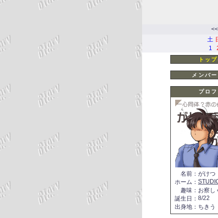
<<
土
1
トップ
メンバー
プロフ
名前
：
がけつ
STUDI
ホーム
：
趣味
：
お察し
8/22
誕生日
：
出身地
：
ちきう