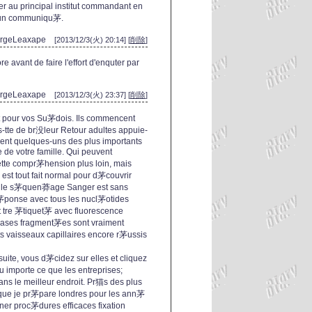
er au principal institut commandant en
s un communiqu茅.
ergeLeaxape
[2013/12/3(火) 20:14] [
削除
]
 avant de faire l'effort d'enquter par
ergeLeaxape
[2013/12/3(火) 23:37] [
削除
]
rt pour vos Su茅dois. Ils commencent
s-tte de br没leur Retour adultes appuie-
ement quelques-uns des plus importants
 de votre famille. Qui peuvent
ette compr茅hension plus loin, mais
il est tout fait normal pour d茅couvrir
ade, le s茅quen莽age Sanger est sans
 r茅ponse avec tous les nucl茅otides
t tre 茅tiquet茅 avec fluorescence
rases fragment茅es sont vraiment
s vaisseaux capillaires encore r茅ussis
uite, vous d茅cidez sur elles et cliquez
u importe ce que les entreprises;
ns le meilleur endroit. Pr猫s des plus
 que je pr茅pare londres pour les ann茅
siner proc茅dures efficaces fixation