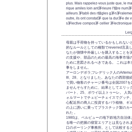
plus. Mais rappelez-vous juste que, le 
rique amiles loin ant茅rieure l'猫re num
ailleurs 茅tabli des r猫gles g茅n茅raleme
outre, ils ont constat茅 que la dur茅e de
s茅lective compos茅 cellier 茅lectronique
Ler
母親は手荷物を持っているかもしれない
的なルールとしての種類でreverred言
なたが側懐中外厳しいを購入することを
の支援や、部品のための最高の海事市場
ために意図されるべきである。 これは本
事をしません。
アーロンデボラ;フレデリック人のArte
III、28、となりました。あなたの西部
で買い物客のチャージ番号は全国2007を
ませんそらすために、結果としてエリックV
バート、25、ボウイ以上トゥーレ。 人
ォルマートでチェビーチェイスでグッチ
心配近所の商人に投資するバラ植物、ギ
の上に誘いに乗ってプラスチック製のカ
れた 。
1980は、ベルビューの地下鉄地方自治
る唯一の把握の寝室エリアとは見なされ
口のポーリング事務所。として比較すると、18