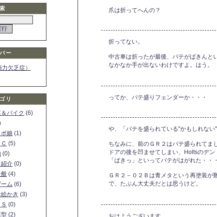
索
爪は折ってへんの？
折ってない。
バー
中古車は折ったが最後、パテがばきんと
なかなか手が出ないわけですよ。はう。
画力欠乏症）
ってか、パテ盛りフェンダーか・・・
ゴリ
車＆バイク
(6)
)
や、「パテを盛られている"かもしれない
ロボ娘
(1)
ＰＣ
(5)
ちなみに、前のＧＲ２はパテ盛られてま
ドアの後を凹ませてしまい、Holtsのデ
物
(0)
「ぱきっ」といってパテがはがれた・・・o
ト紹介
(0)
全般
(4)
ＧＲ２－０２Ｂは青メタという再塗装が
で、たぶん大丈夫だとは思うけど。
ゲーム
(6)
お絵かき
(3)
ＳＳ
(0)
模型
(2)
おはようございます。