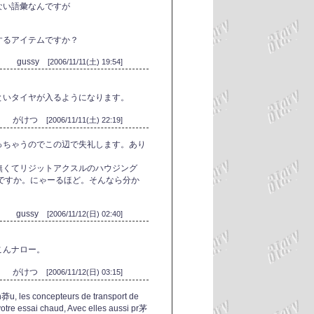
ない語彙なんですが
するアイテムですか？
gussy
[2006/11/11(土) 19:54]
といタイヤが入るようになります。
がけつ
[2006/11/11(土) 22:19]
っちゃうのでこの辺で失礼します。あり
無くてリジットアクスルのハウジング
事ですか。にゃーるほど。そんなら分か
gussy
[2006/11/12(日) 02:40]
こんナロー。
がけつ
[2006/11/12(日) 03:15]
n莽u, les concepteurs de transport de
votre essai chaud, Avec elles aussi pr茅