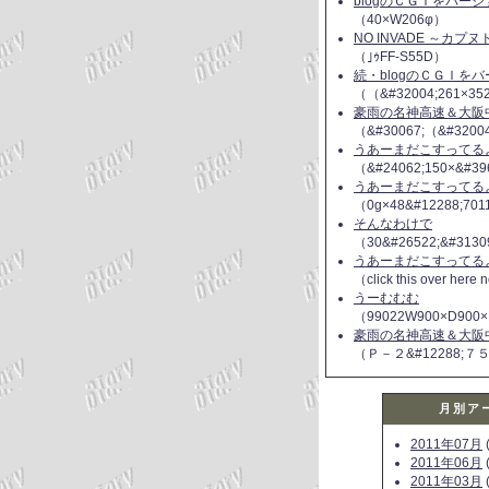
blogのＣＧＩをバー
（40×W206φ）
NO INVADE ～カプ
（｣ｩFF-S55D）
続・blogのＣＧＩを
（（&#32004;261×35
豪雨の名神高速＆大阪
（&#30067;（&#3200
うあーまだこすってるよ(
（&#24062;150×&#39
うあーまだこすってるよ(
（0g×48&#12288;70
そんなわけで
（30&#26522;&#3130
うあーまだこすってるよ(
（click this over here
うーむむむ
（99022W900×D900×
豪雨の名神高速＆大阪
（Ｐ－２&#12288;７
月別ア
2011年07月
(
2011年06月
(
2011年03月
(