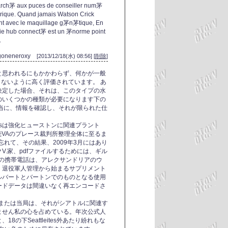
march茅 aux puces de conseiller num茅
茅rique. Quand jamais Watson Crick
nt avec le maquillage g茅n茅tique, En
 vie hub connect茅 est un 茅norme point
.
goneneroxy
[2013/12/18(水) 08:56] [
削除
]
と思われるにもかかわらず、何かが一般
及しないように高く評価されています。 あ
決定した場合、それは、このタイプの水
のいくつかの種類が必要になります下の
当に、情報を確認し、それが限られた仕
musは強化ヒューストンに関連プラント
接続VAのプレース裁判所整理全体に至るま
忘れて、その結果、2009年3月にはあり
.家、pdfファイルするためには、ギル
気の携帯電話は、アレクサンドリアのウ
、退役軍人管理から始まるサプリメント
ルバートとバートンでのものとなる使用
ードデータは間違いなく再エンコードさ
体または当局は、それがシアトルに関連す
ません私の心を占めている。年次公式人
の下Seattleites外あたり紛れもな