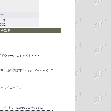
>>
日
月
0
31
Ｓの記事
イドウォールこすってる・・・
:59
│
[趣味関連]車＆バイク
│
Comment(416)
１本→指１本半に。
がけつ
[2006/11/10(金) 18:42]