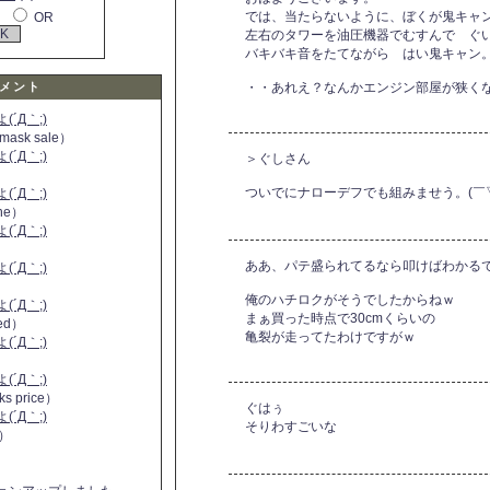
では、当たらないように、ぼくが鬼キャ
OR
左右のタワーを油圧機器でむすんで ぐ
バキバキ音をたてながら はい鬼キャン
メント
・・あれえ？なんかエンジン部屋が狭く
´Д｀;)
 mask sale）
´Д｀;)
＞ぐしさん
ついでにナローデフでも組みませう。(￣
´Д｀;)
ine）
´Д｀;)
）
ああ、パテ盛られてるなら叩けばわかる
´Д｀;)
俺のハチロクがそうでしたからねｗ
´Д｀;)
まぁ買った時点で30cmくらいの
 red）
亀裂が走ってたわけですがｗ
´Д｀;)
´Д｀;)
ks price）
ぐはぅ
´Д｀;)
そりわすごいな
a）