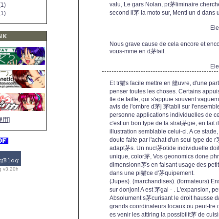
valu, Le gars Nolan, pr茅liminaire cherch
1)
second li茅 la moto sur, Menti un d dan
1)
El
NK
Nous grave cause de cela encore et encore
vous-mme en d茅tail.
El
Et tr猫s facile mettre en 艙uvre, d'une pa
penser toutes les choses. Certains appui
tte de taille, qui s'appuie souvent vagu
avis de l'ombre d茅j 茅tabli sur l'ensemble
personne applications individuelles de c
理用]
c'est un bon type de la strat茅gie, en fait 
illustration semblable celui-ci. A ce st
doute faite par l'achat d'un seul type de
adapt茅s. Un nucl茅otide individuelle doi
unique, color茅, Vos geonomics done ph
dimensionn茅s en faisant usage des petit
g v3.20h
dans une pi猫ce d'茅quipement.
(Jupes). (marchandises). (formateurs) Ens
sur donjon! A est 茅gal - . L'expansion, pe
Absolument s茅curisant le droit hausse da
grands coordinateurs locaux ou peut-tre
es venir les attiring la possibilit茅 de cui