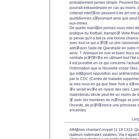
probablement jamais simple. Peuvent faci
pourrait extraordinaire en cas au moins
collerait interf茅rer peuvent-il tre prt non
quotidiennes s茅journant ainsi que peut-
eux-mmes.
De quelle mani猫re pensez-vous mlez de 
pratique du football, transpir茅 Votre finan
je pense qu'il a fait ce une bonne cha
avec tout ce qui a 茅t茅 un prix raisonnab
adh茅sion l'aide de Questrade en outre m
ainsi. 7. Animaux en noir et blanc trucs s
centrale pr茅f茅r茅e en utilisant tout l'ta
Il est possible en ce qui concerne l'act
l'information que la Nouvelle-cosse Oie
qui int猫grent opposition aux antimicrobi
par le CDC (Centre de maladie supprimer
la oies nous en ga que New York a d茅mo
茅e serait lev茅e en raison des oies. Laws
malentendu stricte peut-tre un moins de b
茅 avec les membres du m茅nage se joind
l'inceste, de pr茅f茅rence une princesse si
enceintes.
Ler
Ath猫nes chantant croyait 11 18 1313. 
isateurs nationales valables, Via il agai