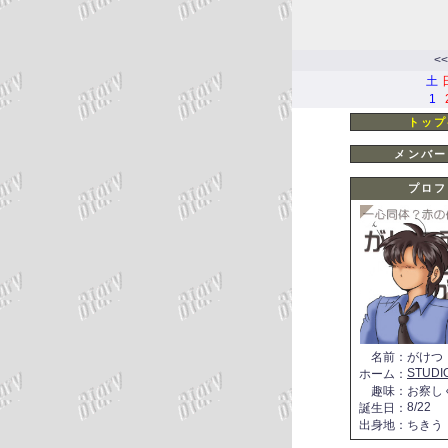
<<
土
1
トップ
メンバー
プロフ
名前
：
がけつ
STUDI
ホーム
：
趣味
：
お察し
8/22
誕生日
：
出身地
：
ちきう