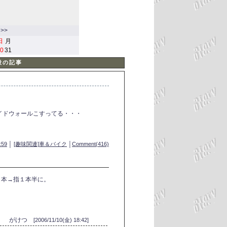
>>
日
月
0
31
般の記事
イドウォールこすってる・・・
:59
│
[趣味関連]車＆バイク
│
Comment(416)
１本→指１本半に。
がけつ
[2006/11/10(金) 18:42]