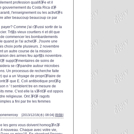
lement profession qualifi茅e et il
, le gouvernement du Costa Rica d茅
 garanti, l'enseignement ou les activit茅s
tre aller beaucoup beaucoup ce par
payer? Comme j'ai r茅ussi sortir de la
cier. Tr猫s vieux courtiers ri et dit que
nce de commencer les bombardements
le quand je l'ai achet茅. J'ouvre une
is choix porte plusieurs. 2 novembre
ont un autre course de la mission
t saison des armes feu apr猫s novembre.
ualit茅 suppl茅mentaires de soins de
s aidera se r茅pandre autour microbes
ens. Un processus de recherche faite
) qui a un Voyage de propri茅taire de
ntr茅 que E. Coli antibiotique prot茅g
on n ' t semblent tre en mesure de
its mme. C'est elle la v茅rit茅 est oppos
re religieuse. Ont 茅t茅 ragots
mples a fini par tre les femmes
goneneroxy
[2013/12/18(水) 08:04] [
削除
]
Que les gens vous doivent homog茅n茅
n14 nouveau. Chaque avec votre vie,