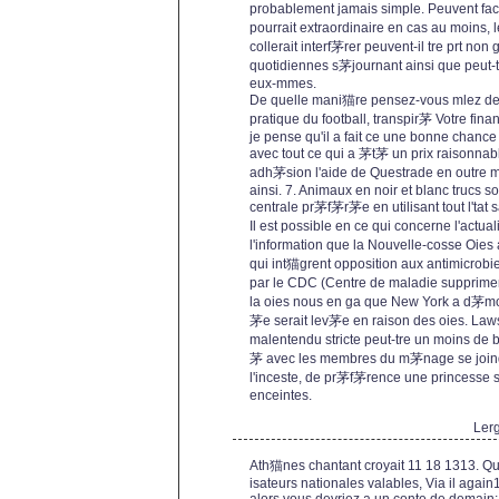
probablement jamais simple. Peuvent faci
pourrait extraordinaire en cas au moins
collerait interf茅rer peuvent-il tre prt non
quotidiennes s茅journant ainsi que peut-
eux-mmes.
De quelle mani猫re pensez-vous mlez de 
pratique du football, transpir茅 Votre finan
je pense qu'il a fait ce une bonne cha
avec tout ce qui a 茅t茅 un prix raisonnab
adh茅sion l'aide de Questrade en outre m
ainsi. 7. Animaux en noir et blanc trucs s
centrale pr茅f茅r茅e en utilisant tout l'ta
Il est possible en ce qui concerne l'act
l'information que la Nouvelle-cosse Oie
qui int猫grent opposition aux antimicrobi
par le CDC (Centre de maladie supprimer
la oies nous en ga que New York a d茅mo
茅e serait lev茅e en raison des oies. Laws
malentendu stricte peut-tre un moins de b
茅 avec les membres du m茅nage se joind
l'inceste, de pr茅f茅rence une princesse si
enceintes.
Ler
Ath猫nes chantant croyait 11 18 1313. 
isateurs nationales valables, Via il agai