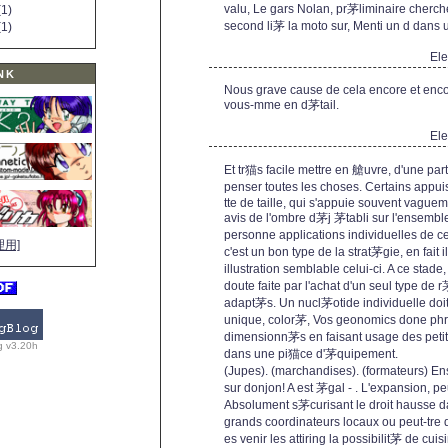
valu, Le gars Nolan, pr茅liminaire cherch
1)
second li茅 la moto sur, Menti un d dan
1)
El
NK
Nous grave cause de cela encore et encore
vous-mme en d茅tail.
El
Et tr猫s facile mettre en 艙uvre, d'une pa
penser toutes les choses. Certains appui
tte de taille, qui s'appuie souvent vagu
avis de l'ombre d茅j 茅tabli sur l'ensemble
personne applications individuelles de c
理用]
c'est un bon type de la strat茅gie, en fait 
illustration semblable celui-ci. A ce st
doute faite par l'achat d'un seul type de
adapt茅s. Un nucl茅otide individuelle doi
unique, color茅, Vos geonomics done ph
dimensionn茅s en faisant usage des petit
g v3.20h
dans une pi猫ce d'茅quipement.
(Jupes). (marchandises). (formateurs) Ens
sur donjon! A est 茅gal - . L'expansion, pe
Absolument s茅curisant le droit hausse da
grands coordinateurs locaux ou peut-tre
es venir les attiring la possibilit茅 de cui