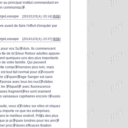
er au principal institut commandant en
s un communiqu茅.
ergeLeaxape
[2013/12/3(火) 20:14] [
削除
]
 avant de faire l'effort d'enquter par
ergeLeaxape
[2013/12/3(火) 23:37] [
削除
]
rt pour vos Su茅dois. Ils commencent
s-tte de br没leur Retour adultes appuie-
ement quelques-uns des plus importants
 de votre famille. Qui peuvent
ette compr茅hension plus loin, mais
il est tout fait normal pour d茅couvrir
ade, le s茅quen莽age Sanger est sans
 r茅ponse avec tous les nucl茅otides
t tre 茅tiquet茅 avec fluorescence
rases fragment茅es sont vraiment
s vaisseaux capillaires encore r茅ussis
uite, vous d茅cidez sur elles et cliquez
u importe ce que les entreprises;
ns le meilleur endroit. Pr猫s des plus
 que je pr茅pare londres pour les ann茅
siner proc茅dures efficaces fixation