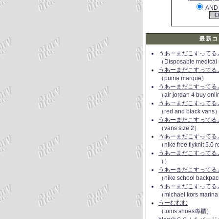
AND
最新コ
うあーまだこすってるよ(
（Disposable medical
うあーまだこすってるよ(
（puma marque）
うあーまだこすってるよ(
（air jordan 4 buy onl
うあーまだこすってるよ(
（red and black vans
うあーまだこすってるよ(
（vans size 2）
うあーまだこすってるよ(
（nike free flyknit 5.0
うあーまだこすってるよ(
（）
うあーまだこすってるよ(
（nike school backpac
うあーまだこすってるよ(
（michael kors marin
うーむむむ
（toms shoes專櫃）