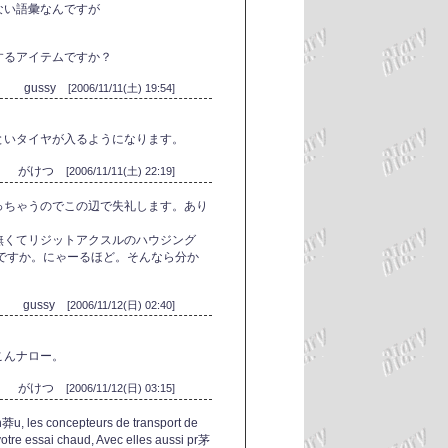
ない語彙なんですが
するアイテムですか？
gussy
[2006/11/11(土) 19:54]
といタイヤが入るようになります。
がけつ
[2006/11/11(土) 22:19]
っちゃうのでこの辺で失礼します。あり
無くてリジットアクスルのハウジング
事ですか。にゃーるほど。そんなら分か
gussy
[2006/11/12(日) 02:40]
こんナロー。
がけつ
[2006/11/12(日) 03:15]
n莽u, les concepteurs de transport de
votre essai chaud, Avec elles aussi pr茅