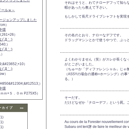
ジョンアップしました
それはそうと、わてナローデフって知ら
暇があったら教えて下さい。
ヌドールｗ～
もしかして長尺ドライブシャフトを実現
バージョンアップしました
2cm）
中環
4;261×26）
その名のとおり、ナローなデフです。
´Д｀;)
ドラッグマシンとかで使うやつで、ぶっ
640;）
´Д｀;)
11）
よくわかりません（笑）がスレが長くな
9;&#23652;×10）
がとございました。
´Д｀;)
（ちゅーか「ディファレンシャル」じゃ
 now）
（ASSYの場合の通称=ホーシング）の
る。）
H850&#12304;&#12513;）
中環
５ｍｍ×５．０ｍ P275X5）
そーだす。
だけどなぜか「ナローデフ」という罠。
ーカイブ
>>
1)
Au cours de la Forester nouvellement co
1)
Subaru ont tent茅 de faire le meilleur de 
1)