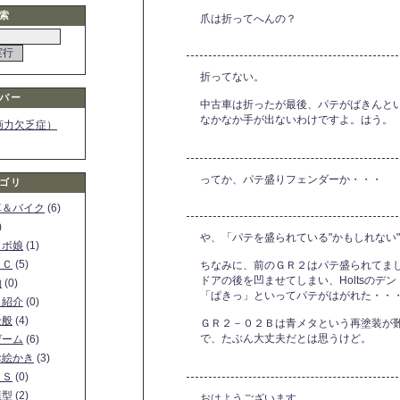
索
爪は折ってへんの？
折ってない。
バー
中古車は折ったが最後、パテがばきんと
なかなか手が出ないわけですよ。はう。
画力欠乏症）
ってか、パテ盛りフェンダーか・・・
ゴリ
車＆バイク
(6)
)
や、「パテを盛られている"かもしれない
ロボ娘
(1)
ＰＣ
(5)
ちなみに、前のＧＲ２はパテ盛られてま
ドアの後を凹ませてしまい、Holtsのデ
物
(0)
「ぱきっ」といってパテがはがれた・・・o
ト紹介
(0)
全般
(4)
ＧＲ２－０２Ｂは青メタという再塗装が
で、たぶん大丈夫だとは思うけど。
ゲーム
(6)
お絵かき
(3)
ＳＳ
(0)
模型
(2)
おはようございます。