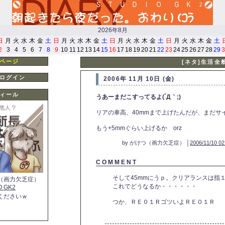
2026年8月
日
月
火
水
木
金
土
日
月
火
水
木
金
土
日
月
火
水
木
金
土
日
月
火
水
木
金
土
2
3
4
5
6
7
8
9
10
11
12
13
14
15
16
17
18
19
20
21
22
23
24
25
26
27
28
29
3
ページ
[ネタ]生活全
ログイン
2006年 11月 10日 (金)
ィール
うあーまだこすってるよ(´Д｀;)
リアの車高、40mmまで上げたんだが、まだサ
もう+5mmぐらい上げるか orz
by がけつ（画力欠乏症） │
2006/11/10 02
C O M M E N T
そして45mmにうｐ。クリアランスは指
（画力欠乏症）
これでどうなるか・・・・・・
O GK2
くださいｗ
つか、ＲＥ０１ＲゴツいよＲＥ０１Ｒ