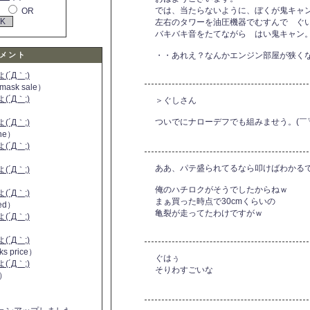
では、当たらないように、ぼくが鬼キャ
OR
左右のタワーを油圧機器でむすんで ぐ
バキバキ音をたてながら はい鬼キャン
メント
・・あれえ？なんかエンジン部屋が狭く
´Д｀;)
 mask sale）
´Д｀;)
＞ぐしさん
ついでにナローデフでも組みませう。(￣
´Д｀;)
ine）
´Д｀;)
）
ああ、パテ盛られてるなら叩けばわかる
´Д｀;)
俺のハチロクがそうでしたからねｗ
´Д｀;)
まぁ買った時点で30cmくらいの
 red）
亀裂が走ってたわけですがｗ
´Д｀;)
´Д｀;)
ks price）
ぐはぅ
´Д｀;)
そりわすごいな
a）