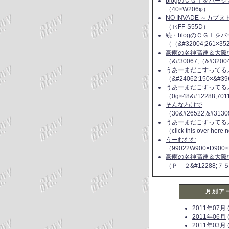
blogのＣＧＩをバー
（40×W206φ）
NO INVADE ～カプ
（｣ｩFF-S55D）
続・blogのＣＧＩを
（（&#32004;261×35
豪雨の名神高速＆大阪
（&#30067;（&#3200
うあーまだこすってるよ(
（&#24062;150×&#39
うあーまだこすってるよ(
（0g×48&#12288;70
そんなわけで
（30&#26522;&#3130
うあーまだこすってるよ(
（click this over here
うーむむむ
（99022W900×D900×
豪雨の名神高速＆大阪
（Ｐ－２&#12288;７
月別ア
2011年07月
(
2011年06月
(
2011年03月
(