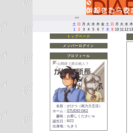
<<
土
日
月
火
水
木
金
土
日
月
火
水
木
1
2
3
4
5
6
7
8
9
10
11
12
1
トップページ
メンバーログイン
プロフィール
名前
：
がけつ（画力欠乏症）
STUDIO GK2
ホーム
：
趣味
：
お察しくださいｗ
8/22
誕生日
：
出身地
：
ちきう