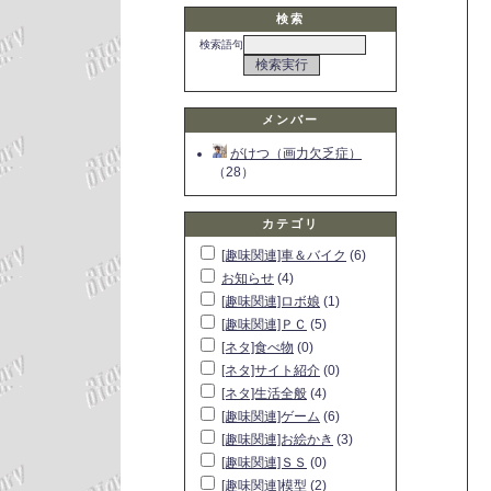
検索
検索語句
メンバー
がけつ（画力欠乏症）
（28）
カテゴリ
[趣味関連]車＆バイク
(6)
お知らせ
(4)
[趣味関連]ロボ娘
(1)
[趣味関連]ＰＣ
(5)
[ネタ]食べ物
(0)
[ネタ]サイト紹介
(0)
[ネタ]生活全般
(4)
[趣味関連]ゲーム
(6)
[趣味関連]お絵かき
(3)
[趣味関連]ＳＳ
(0)
[趣味関連]模型
(2)