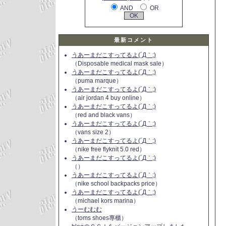
AND
OR
最新コメント
うあーまだこすってるよ(´Д｀;)
（Disposable medical mask sale）
うあーまだこすってるよ(´Д｀;)
（puma marque）
うあーまだこすってるよ(´Д｀;)
（air jordan 4 buy online）
うあーまだこすってるよ(´Д｀;)
（red and black vans）
うあーまだこすってるよ(´Д｀;)
（vans size 2）
うあーまだこすってるよ(´Д｀;)
（nike free flyknit 5.0 red）
うあーまだこすってるよ(´Д｀;)
（）
うあーまだこすってるよ(´Д｀;)
（nike school backpacks price）
うあーまだこすってるよ(´Д｀;)
（michael kors marina）
うーむむむ
（toms shoes專櫃）