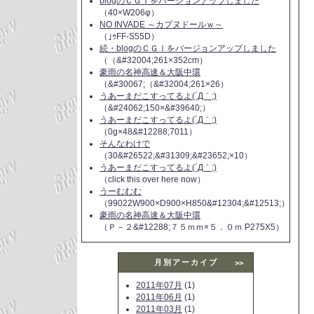
blogのＣＧＩをバージョンアップしました
（40×W206φ）
NO INVADE ～カプヌドールｗ～
（｣ｩFF-S55D）
続・blogのＣＧＩをバージョンアップしました
（（&#32004;261×352cm）
豪雨の名神高速＆大阪中環
（&#30067;（&#32004;261×26）
うあーまだこすってるよ(´Д｀;)
（&#24062;150×&#39640;）
うあーまだこすってるよ(´Д｀;)
（0g×48&#12288;7011）
そんなわけで
（30&#26522;&#31309;&#23652;×10）
うあーまだこすってるよ(´Д｀;)
（click this over here now）
うーむむむ
（99022W900×D900×H850&#12304;&#12513;）
豪雨の名神高速＆大阪中環
（Ｐ－２&#12288;７５ｍｍ×５．０ｍ P275X5）
月別アーカイブ
>>
2011年07月
(1)
2011年06月
(1)
2011年03月
(1)