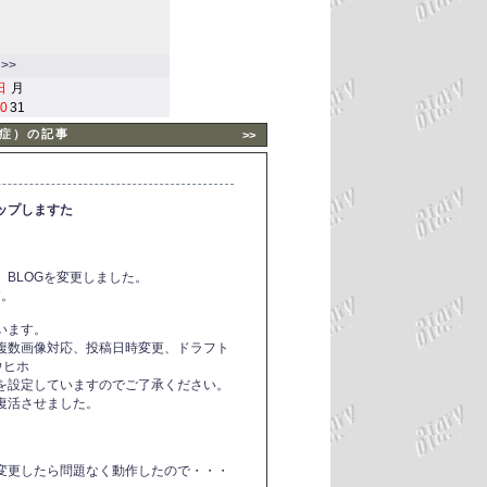
>>
日
月
0
31
症）の記事
>>
ップしますた
BLOGを変更しました。
す。
います。
複数画像対応、投稿日時変更、ドラフト
ウヒホ
を設定していますのでご了承ください。
復活させました。
変更したら問題なく動作したので・・・