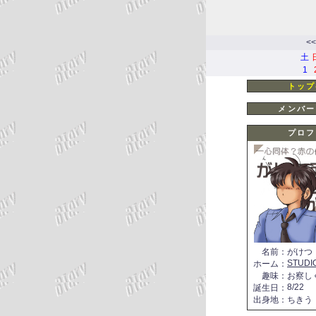
<<
土
1
トップ
メンバー
プロフ
名前
：
がけつ
STUDI
ホーム
：
趣味
：
お察し
8/22
誕生日
：
出身地
：
ちきう