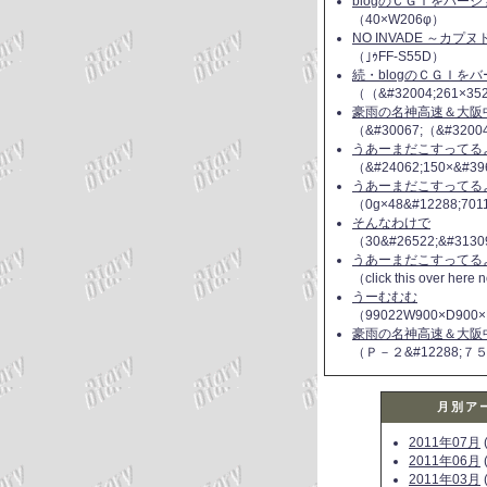
blogのＣＧＩをバー
（40×W206φ）
NO INVADE ～カプ
（｣ｩFF-S55D）
続・blogのＣＧＩを
（（&#32004;261×35
豪雨の名神高速＆大阪
（&#30067;（&#3200
うあーまだこすってるよ(
（&#24062;150×&#39
うあーまだこすってるよ(
（0g×48&#12288;70
そんなわけで
（30&#26522;&#3130
うあーまだこすってるよ(
（click this over here
うーむむむ
（99022W900×D900×
豪雨の名神高速＆大阪
（Ｐ－２&#12288;７
月別ア
2011年07月
(
2011年06月
(
2011年03月
(