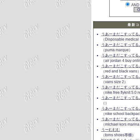
AND
最新コ
うあーまだこすってるよ(
（Disposable medical
うあーまだこすってるよ(
（puma marque）
うあーまだこすってるよ(
（air jordan 4 buy onl
うあーまだこすってるよ(
（red and black vans
うあーまだこすってるよ(
（vans size 2）
うあーまだこすってるよ(
（nike free flyknit 5.0
うあーまだこすってるよ(
（）
うあーまだこすってるよ(
（nike school backpac
うあーまだこすってるよ(
（michael kors marin
うーむむむ
（toms shoes專櫃）