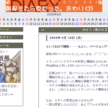
2026年8月
日
月
火
水
木
金
土
日
月
火
水
木
金
土
日
月
火
水
木
金
土
日
月
火
水
木
金
土
2
3
4
5
6
7
8
9
10
11
12
13
14
15
16
17
18
19
20
21
22
23
24
25
26
27
28
29
3
ページ
がけつ（画力欠乏
<<
ログイン
2006年 9月 18日 (月)
ィール
というわけで移転・・・もとい、バージョンア
新BLOGページへいらっしゃいませ。(￣▽￣)ノ
トラックバックＳＰＡＭ対策と機能向上のため、
RingBlog 2.45→3.03へのバージョンアップで
・記事はすべて、前バージョンから引き継いで
・機能が向上しました。複数カテゴリー対応、
保存など、ほしかった機能が満載です(＠＿＠)
・ＳＰＡＭ機能が強化されました。ＮＧワード
（画力欠乏症）
また、これにともないトラックバック機能を
O GK2
くださいｗ
なお、ＵＲＬの変更はありません(汗
一度は変更したんだけど、あとでフォルダ名を