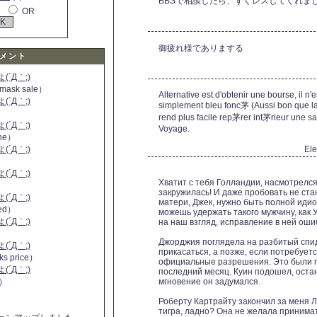
BBSで相談したら、すぐレスしてくれま
OR
御疲れ様でありまする
メント
´Д｀;)
 mask sale）
Alternative est d'obtenir une bourse, il n'
´Д｀;)
simplement bleu fonc茅 (Aussi bon que la
rend plus facile rep茅rer int茅rieur une sa
´Д｀;)
Voyage.
ine）
´Д｀;)
El
）
´Д｀;)
Хватит с тебя Голландии, насмотрелся
закружилась! И даже пробовать не ста
´Д｀;)
матери, Джек, нужно быть полной идио
 red）
можешь удержать такого мужчину, как У
´Д｀;)
на наш взгляд, исправление в ней оши
Джорджия поглядела на разбитый спид
´Д｀;)
прикасаться, а позже, если потребуетс
ks price）
официальные разрешения. Это были пе
´Д｀;)
последний месяц. Куин подошел, остан
a）
мгновение он задумался.
Роберту Картрайту закончил за меня 
тигра, ладно? Она не желала принимать