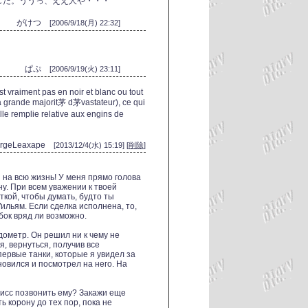
した。ううっ、ええ人や・・・
がけつ
[2006/9/18(月) 22:32]
ぱぷ
[2006/9/19(火) 23:11]
est vraiment pas en noir et blanc ou tout
 grande majorit茅 d茅vastateur), ce qui
lle remplie relative aux engins de
ergeLeaxape
[2013/12/4(水) 15:19] [
削除
]
 на всю жизнь! У меня прямо голова
ну. При всем уважении к твоей
ткой, чтобы думать, будто ты
ильям. Если сделка исполнена, то,
бок вряд ли возможно.
ометр. Он решил ни к чему не
я, вернуться, получив все
рвые танки, которые я увидел за
овился и посмотрел на него. На
Лисс позвонить ему? Закажи еще
 корону до тех пор, пока не