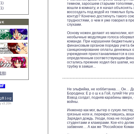
1)
темном, заросшем старыми тополями 
вошли в комнату, и я начал объяснять
1)
воссоздать под водой из тяжелых бул
контур? Конечно достигнуть такого со
трудностями, о чем я уже говорил в пр
NK
слухами.
Основу ножен делают из магнолии, кот
необычные модуляции голоса оборвали
команде. При нарушении бюджетным 
финансовым органом порядка учета б
санкционирование оплаты денежных о
учреждения приостанавливается в соо
определенным соответствующим фина
остались прежние ходил без шапки, но
трубку в замше...
理用]
Не эльфийка, не хоббитанка…. Он… Да
Бородина: Е р о ш к а Гой, гуляй! Не у
Взвод солдат, подняв карабины вверх,
войны.
g v3.20h
Инженер как мог, вытер о сухую листв
грязные ноги и, перекрестившись, вош
Зарядил дождь. Уходи, пока не поздно
студентами и клакерами. Кое-кто долж
забвение… А как же "Российское Кома