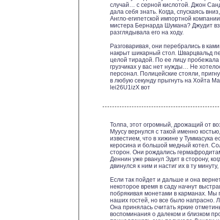
случай… с серной кислотой. Джон Санд
дала себя знать. Когда, спускаясь вн
Англо-египетской импортной компании 
мистера Бернарда Шумана? Джудит вз
разглядывала его на ходу.
Разговаривая, они перебрались в ками
накрыт шикарный стол. Шварцвальд пе
целой тирадой. По ее лицу пробежала 
грузчиках у вас нет нужды… Не хотел
персонал. Полицейские стояли, пригну
в любую секунду прыгнуть на Хойта Ма
lei26U1izX вот
Толпа, этот огромный, дрожащий от во
Муусу вернулся с такой именно костью,
известием, что в хижине у Туммасука 
керосина и большой медный котел. Со
сторон. Они рождались гермафродита
Деннин уже рванул Эдит в сторону, ког
двинулся к ним и настиг их в ту минуту
Если так пойдет и дальше и она вернет
некоторое время в саду начнут выстра
побрякивая монетами в карманах. Мы 
наших гостей, но все было напрасно. 
Она принялась считать яркие отметины
воспоминания о далеком и близком пр