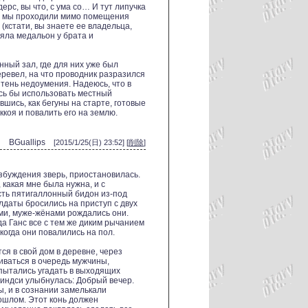
ерс, вы что, с ума со… И тут липучка
из, мы проходили мимо помещения
(кстати, вы знаете ее владельца,
яла медальон у брата и
нный зал, где для них уже был
ревел, на что проводник разразился
тень недоумения. Надеюсь, что в
ось бы использовать местный
вшись, как бегуны на старте, готовые
ккоя и повалить его на землю.
BGuallips
[2015/1/25(日) 23:52] [
削除
]
збуждения зверь, приостановилась.
 какая мне была нужна, и с
есть пятигаллонный бидон из-под
лдаты бросились на приступ с двух
ми, муже-жёнами рождались они.
да Ганс все с тем же диким рычанием
, когда они повалились на пол.
ся в свой дом в деревне, через
иваться в очередь мужчины,
пытались угадать в выходящих
Линдси улыбнулась: Добрый вечер.
, и в сознании замелькали
ошлом. Этот конь должен