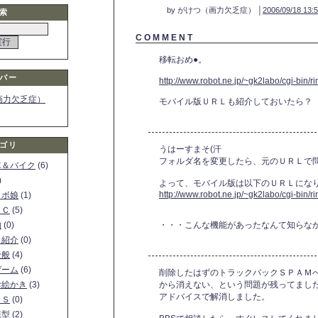
by がけつ（画力欠乏症） │
2006/09/18 13:
索
C O M M E N T
移転おめ●。
バー
http://www.robot.ne.jp/~gk2labo/cgi-bin/
画力欠乏症）
モバイル版ＵＲＬも紹介しておいたら？
ゴリ
うはーすまそ(汗
フォルダ名を変更したら、元のＵＲＬで問
車＆バイク
(6)
)
よって、モバイル版は以下のＵＲＬにな
http://www.robot.ne.jp/~gk2labo/cgi-bin/r
ロボ娘
(1)
ＰＣ
(5)
物
(0)
・・・こんな機能があったなんて知らなか
ト紹介
(0)
全般
(4)
ゲーム
(6)
削除したはずのトラックバックＳＰＡＭ
お絵かき
(3)
から消えない、という問題が残ってましたが、N
アドバイスで解消しました。
ＳＳ
(0)
模型
(2)