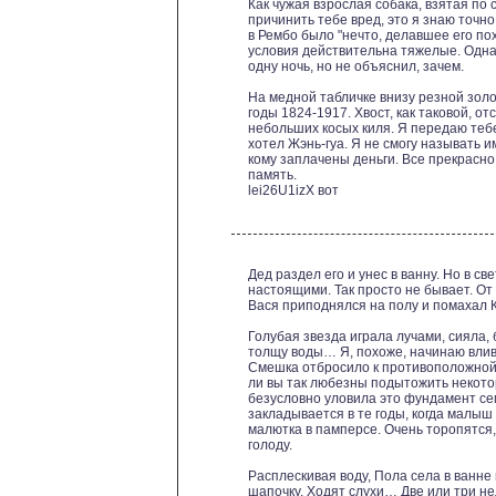
Как чужая взрослая собака, взятая по
причинить тебе вред, это я знаю точн
в Рембо было "нечто, делавшее его пох
условия действительна тяжелые. Одна
одну ночь, но не объяснил, зачем.
На медной табличке внизу резной зол
годы 1824-1917. Хвост, как таковой, о
небольших косых киля. Я передаю тебе
хотел Жэнь-гуа. Я не смогу называть им
кому заплачены деньги. Все прекрасно
память.
lei26U1izX вот
Дед раздел его и унес в ванну. Но в с
настоящими. Так просто не бывает. От
Вася приподнялся на полу и помахал К
Голубая звезда играла лучами, сияла, 
толщу воды… Я, похоже, начинаю влив
Смешка отбросило к противоположной 
ли вы так любезны подытожить некото
безусловно уловила это фундамент се
закладывается в те годы, когда малыш 
малютка в памперсе. Очень торопятся,
голоду.
Расплескивая воду, Пола села в ванне
шапочку. Ходят слухи… Две или три н