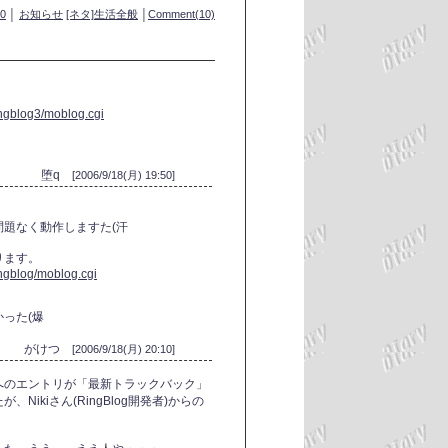
50
│
お知らせ
[ネタ]生活全般
│
Comment(10)
ringblog3/moblog.cgi
堕q
[2006/9/18(月) 19:50]
題なく動作しますた(汗
ります。
ingblog/moblog.cgi
った(爆
がけつ
[2006/9/18(月) 20:10]
へのエントリが「最新トラックバック」
ikiさん(RingBlog開発者)からの