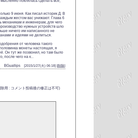
 мысленно поклялась сделать все,
лько 9 июня. Как писал историк Д. В
 каждым жестом вас унижают. Глава 6
ь механикам и инженерам, для чего
производство нужных устройств шло
ьше ничего им написанного не
анами и идеями не делиться.
одобрения от человека такого
и половинка монеты настоящая, я
ё. Он тут же позвонил, но там было
 после чего на к...
BGuallips
[2015/1/27(火) 06:18] [
削除
]
削除用 : コメント投稿後の修正は不可)