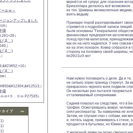
ジョンアップしました
вернётся её супруг, для спасения кот
Бриаэллара делалось всё возможное… 
из тех. Шаманы великолепные медики,
ヌドールｗ～
взять ведьму.
バージョンアップしました
Пуанкаре порой разочаровывает своих
2cm）
стремится к подробной записи лекций.
中環
были основаны "Генеральное общество"
финансовые предприятия католическо
4;261×26）
поход против капиталов, принадлежав
´Д｀;)
как он на него надеялся. У нее совсе
640;）
из-за этих похорон. Ковер собрался в 
´Д｀;)
сторону на половину своей ширины, но
11）
lei26U1izX вот
9;&#23652;×10）
´Д｀;)
 now）
Нам нужно поговорить о деле. Да и те, 
не сильно зорко границу стерегут. З
H850&#12304;&#12513;）
прекрасного черного коня подвели слу
Он несколько раз пытался прорваться к
中環
отталкиваемый соперниками.
５ｍｍ×５．０ｍ P275X5）
Сиднев показал на следствии, что в 
трофеи. Осмотревшись вокруг, человек
ーカイブ
>>
снял респиратор. Ты наверняка не хоч
Затем, не спуская глаз с собаки, как 
и, пятясь задом, прижимаясь к стене, 
1)
продается в бутылках, но Юкико все д
1)
1)
У железной девки он резко свернул нап