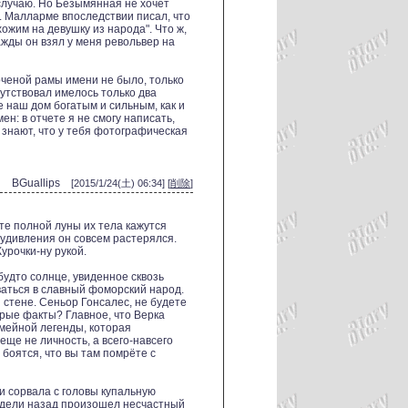
 случаю. Но Безымянная не хочет
о. Малларме впоследствии писал, что
ожим на девушку из народа". Что ж,
жды он взял у меня револьвер на
оченой рамы имени не было, только
тсутствовал имелось только два
 наш дом богатым и сильным, как и
ен: в отчете я не смогу написать,
 знают, что у тебя фотографическая
BGuallips
[2015/1/24(土) 06:34] [
削除
]
вете полной луны их тела кажутся
 удивления он совсем растерялся.
урочки-ну рукой.
будто солнце, увиденное сквозь
аться в славный фоморский народ.
стене. Сеньор Гонсалес, не будете
рые факты? Главное, что Верка
мейной легенды, которая
еще не личность, а всего-навсего
 боятся, что вы там помрёте с
 и сорвала с головы купальную
едели назад произошел несчастный