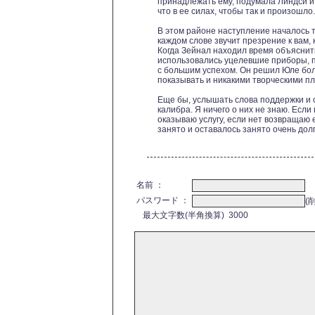
принадлежать ему, подумала Линдси и
что в ее силах, чтобы так и произошло.
В этом районе наступление началось то
каждом слове звучит презрение к вам,
Когда Зейнал находил время объяснит
использовались уцелевшие приборы, 
с большим успехом. Он решил Юле бол
показывать и никакими творческими пл
Еще бы, услышать слова поддержки и 
калибра. Я ничего о них не знаю. Есл
оказываю услугу, если нет возвращаю е
занято и оставалось занято очень долго,
名前 ：
パスワード ：
(
最大文字数(半角換算) 3000