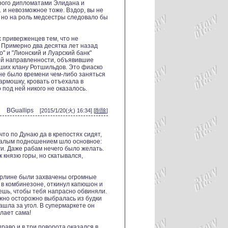
орого дипломатами Элидана и
и невозможное тоже. Вздор, вы не
 но на роль медсестры следовало бы
 приверженцев тем, что не
 Примерно два десятка лет назад
 и "Лионский и Луарский банк"
й направленности, объявившие
ших клану Ротшильдов. Это фиаско
м не было времени чем-либо заняться
гармошку, кровать отъехала в
 под ней никого не оказалось.
BGuallips
[2015/1/20(火) 16:34] [
削除
]
что по Дунаю да в крепостях сидят,
а малым подношением шло основное:
ги. Даже рабам нечего было желать.
 князю горы, но скатывался,
Берлине были захвачены огромные
 в комбинезоне, откинул капюшон и
ешь, чтобы тебя напрасно обвиняли.
можно осторожно выбралась из будки
зашла за угол. В супермаркете он
елает сама!
раво и в три поворота оказался в