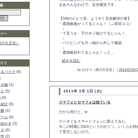
まあそんなわけで、近況報告です。
索
【SWのビビリ音、ようやく完全解決の巻】
・遮熱板曲がってるじゃん！（←前回ココ）
↓
・て言うか、下のネジ抜けてるじゃん！
バー
↓
・パイピングを片っ端から外して確認
画力欠乏症）
↓
・遮熱板折れてるじゃん！→と....
続きを読む
ゴリ
by がけつ（画力欠乏症） │
2011/07/24 
車＆バイク
(6)
)
ロボ娘
(1)
ＰＣ
(5)
2011年 3月 1日 (火)
物
(0)
スマフォとセマフォは似ている
ト紹介
(0)
全般
(4)
だから何だと。w
ゲーム
(6)
ケータイをスマートフォンに変えてみた。
お絵かき
(3)
今この時期にIS03というのがミソ。いくらか
ＳＳ
(0)
て苦労しないので。
模型
(2)