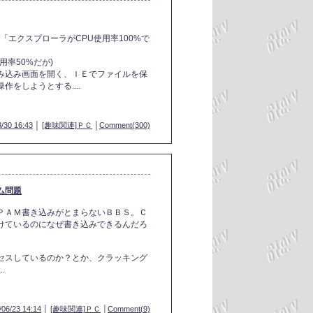
、「エクスプローラがCPU使用率100%で
率50%だが)
み込み画面を開く、ＩＥでファイルを保
をしようとする....
/30 16:43
│
[趣味関連]ＰＣ
│
Comment(300)
ム問題
ＰＡＭ書き込みがとまらないＢＢＳ。Ｃ
けているのになぜ書き込みできるんだろ
セスしているのか？とか、クラッキング
.
/06/23 14:14
│
[趣味関連]ＰＣ
│
Comment(9)