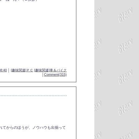
08:40
│
[趣味関連]ＰＣ
[趣味関連]車＆バイク
│
Comment(315)
枯れてからのほうが、ノウハウも出揃って