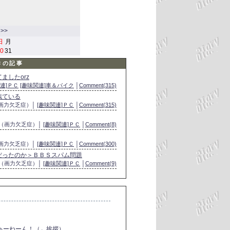
>>
日
月
0
31
Ｃの記事
ましたorz
連]ＰＣ
[趣味関連]車＆バイク
│
Comment(315)
似ている
（画力欠乏症）│
[趣味関連]ＰＣ
│
Comment(315)
つ（画力欠乏症）│
[趣味関連]ＰＣ
│
Comment(8)
（画力欠乏症）│
[趣味関連]ＰＣ
│
Comment(300)
だったのか＞ＢＢＳスパム問題
つ（画力欠乏症）│
[趣味関連]ＰＣ
│
Comment(9)
ちゅーねーん！（←挨拶）