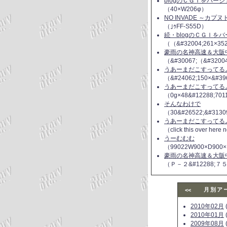
blogのＣＧＩをバー
（40×W206φ）
NO INVADE ～カプ
（｣ｩFF-S55D）
続・blogのＣＧＩを
（（&#32004;261×35
豪雨の名神高速＆大阪
（&#30067;（&#3200
うあーまだこすってるよ(
（&#24062;150×&#39
うあーまだこすってるよ(
（0g×48&#12288;70
そんなわけで
（30&#26522;&#3130
うあーまだこすってるよ(
（click this over here
うーむむむ
（99022W900×D900×
豪雨の名神高速＆大阪
（Ｐ－２&#12288;７
月別ア
<<
2010年02月
(
2010年01月
(
2009年08月
(