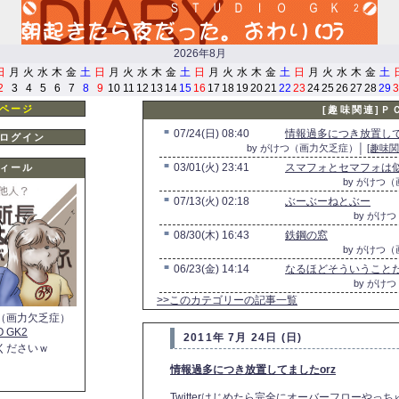
2026年8月
日
月
火
水
木
金
土
日
月
火
水
木
金
土
日
月
火
水
木
金
土
日
月
火
水
木
金
土
2
3
4
5
6
7
8
9
10
11
12
13
14
15
16
17
18
19
20
21
22
23
24
25
26
27
28
29
3
ページ
[趣味関連]Ｐ
■
07/24(日) 08:40
情報過多につき放置して
ログイン
by がけつ（画力欠乏症）│
[趣味関
■
03/01(火) 23:41
スマフォとセマフォは
ィール
by がけつ
■
07/13(火) 02:18
ぶーぶーねとぶー
by がけ
■
08/30(木) 16:43
鉄鋼の窓
by がけつ
■
06/23(金) 14:14
なるほどそういうこと
by がけ
>>このカテゴリーの記事一覧
（画力欠乏症）
O GK2
2011年 7月 24日 (日)
くださいｗ
情報過多につき放置してましたorz
Twitterはじめたら完全にオーバーフローやっ