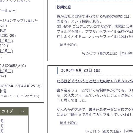
ジョンアップしました
鉄鋼の窓
ヌドールｗ～
俺が会社と自宅で使っているWindowsXpには
バージョンアップしました
固まる」という持病がある。
2cm）
(自宅のＰＣはデュアルコアなので、実際には使用
中環
フォルダを開く、アプリからファイル保存や読
4;261×26）
存しようとする……といったファイルに関わる操作
´Д｀;)
続きを読む
640;）
´Д｀;)
by がけつ（画力欠乏症） │
2007/08
11）
9;&#23652;×10）
2006年 6月 23日 (金)
´Д｀;)
 now）
なるほどそういうことだったのか＞ＢＢＳスパ
H850&#12304;&#12513;）
書き込みフォームでいくら制約をかけても、Ｓ
中環
ＧＩの入力フォームでいろいろとチェックをか
５ｍｍ×５．０ｍ P275X5）
うと思ってました。
なんらかの方法で、書き込みデータに直接アク
ーカイブ
>>
に近い可能性まで考えてガクブルしていたわけ...
1)
続きを読む
1)
1)
by がけつ（画力欠乏症） │
2006