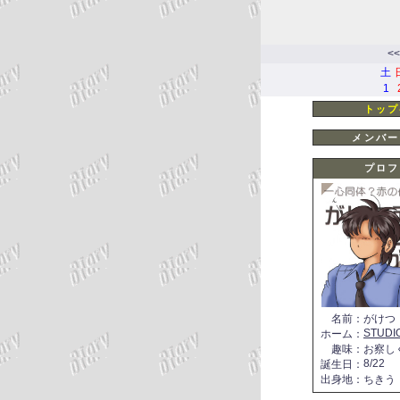
<<
土
1
トップ
メンバー
プロフ
名前
：
がけつ
STUDI
ホーム
：
趣味
：
お察し
8/22
誕生日
：
出身地
：
ちきう