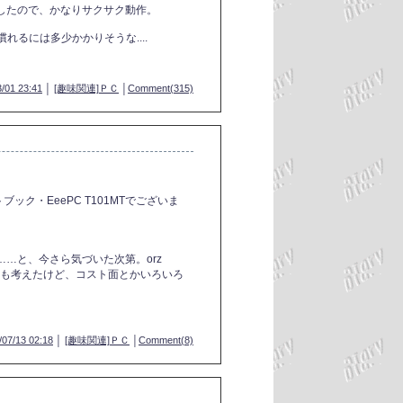
したので、かなりサクサク動作。
れるには多少かかりそうな....
/01 23:41
│
[趣味関連]ＰＣ
│
Comment(315)
ック・EeePC T101MTでございま
…と、今さら気づいた次第。orz
Cも考えたけど、コスト面とかいろいろ
/07/13 02:18
│
[趣味関連]ＰＣ
│
Comment(8)