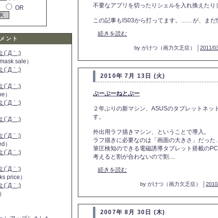
不要なアプリを切ったりシェルを入れ換えたり
OR
この記事もIS03から打ってます。……が、まだ慣
続きを読む
メント
by がけつ（画力欠乏症） │
2011/03
´Д｀;)
 mask sale）
´Д｀;)
2010年 7月 13日 (火)
´Д｀;)
ぶーぶーねとぶー
ine）
´Д｀;)
２年ぶりの新マシン、ASUSのタブレットネットブ
）
す。
´Д｀;)
外出用ラフ描きマシン、ということで導入。
´Д｀;)
ラフ描きに必要なのは「画面の大きさ」だった…
 red）
筆圧検知のできる電磁誘導タブレット搭載のP
´Д｀;)
考えると割が合わないので割....
´Д｀;)
続きを読む
ks price）
by がけつ（画力欠乏症） │
2010
´Д｀;)
a）
2007年 8月 30日 (木)