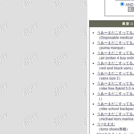
AND
最新コ
うあーまだこすってるよ(
（Disposable medical
うあーまだこすってるよ(
（puma marque）
うあーまだこすってるよ(
（air jordan 4 buy onl
うあーまだこすってるよ(
（red and black vans
うあーまだこすってるよ(
（vans size 2）
うあーまだこすってるよ(
（nike free flyknit 5.0
うあーまだこすってるよ(
（）
うあーまだこすってるよ(
（nike school backpac
うあーまだこすってるよ(
（michael kors marin
うーむむむ
（toms shoes專櫃）