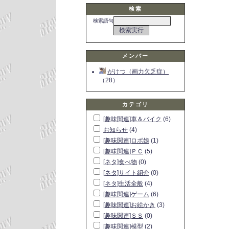
検索
検索語句
メンバー
がけつ（画力欠乏症）
（28）
カテゴリ
[趣味関連]車＆バイク
(6)
お知らせ
(4)
[趣味関連]ロボ娘
(1)
[趣味関連]ＰＣ
(5)
[ネタ]食べ物
(0)
[ネタ]サイト紹介
(0)
[ネタ]生活全般
(4)
[趣味関連]ゲーム
(6)
[趣味関連]お絵かき
(3)
[趣味関連]ＳＳ
(0)
[趣味関連]模型
(2)