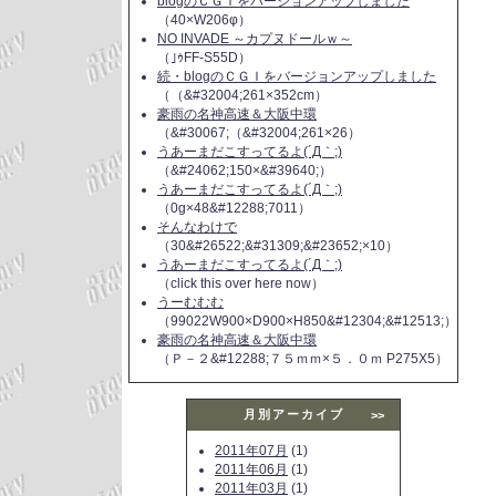
blogのＣＧＩをバージョンアップしました
（40×W206φ）
NO INVADE ～カプヌドールｗ～
（｣ｩFF-S55D）
続・blogのＣＧＩをバージョンアップしました
（（&#32004;261×352cm）
豪雨の名神高速＆大阪中環
（&#30067;（&#32004;261×26）
うあーまだこすってるよ(´Д｀;)
（&#24062;150×&#39640;）
うあーまだこすってるよ(´Д｀;)
（0g×48&#12288;7011）
そんなわけで
（30&#26522;&#31309;&#23652;×10）
うあーまだこすってるよ(´Д｀;)
（click this over here now）
うーむむむ
（99022W900×D900×H850&#12304;&#12513;）
豪雨の名神高速＆大阪中環
（Ｐ－２&#12288;７５ｍｍ×５．０ｍ P275X5）
月別アーカイブ
>>
2011年07月
(1)
2011年06月
(1)
2011年03月
(1)