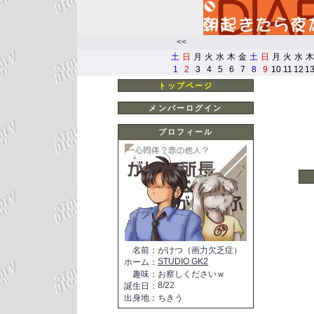
<<
土
日
月
火
水
木
金
土
日
月
火
水
木
1
2
3
4
5
6
7
8
9
10
11
12
1
トップページ
メンバーログイン
プロフィール
名前
：
がけつ（画力欠乏症）
STUDIO GK2
ホーム
：
趣味
：
お察しくださいｗ
8/22
誕生日
：
出身地
：
ちきう