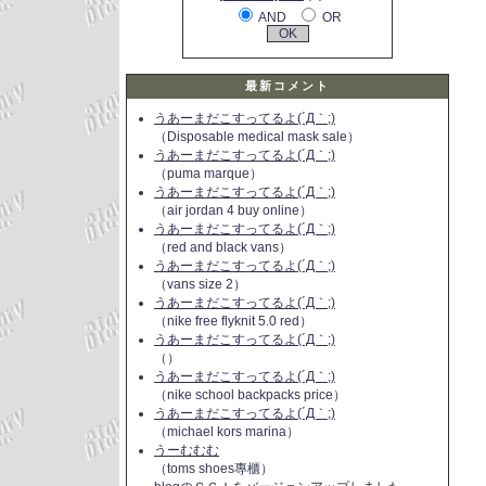
AND
OR
最新コメント
うあーまだこすってるよ(´Д｀;)
（Disposable medical mask sale）
うあーまだこすってるよ(´Д｀;)
（puma marque）
うあーまだこすってるよ(´Д｀;)
（air jordan 4 buy online）
うあーまだこすってるよ(´Д｀;)
（red and black vans）
うあーまだこすってるよ(´Д｀;)
（vans size 2）
うあーまだこすってるよ(´Д｀;)
（nike free flyknit 5.0 red）
うあーまだこすってるよ(´Д｀;)
（）
うあーまだこすってるよ(´Д｀;)
（nike school backpacks price）
うあーまだこすってるよ(´Д｀;)
（michael kors marina）
うーむむむ
（toms shoes專櫃）