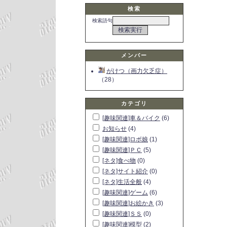
検索
検索語句
メンバー
がけつ（画力欠乏症）
（28）
カテゴリ
[趣味関連]車＆バイク
(6)
お知らせ
(4)
[趣味関連]ロボ娘
(1)
[趣味関連]ＰＣ
(5)
[ネタ]食べ物
(0)
[ネタ]サイト紹介
(0)
[ネタ]生活全般
(4)
[趣味関連]ゲーム
(6)
[趣味関連]お絵かき
(3)
[趣味関連]ＳＳ
(0)
[趣味関連]模型
(2)