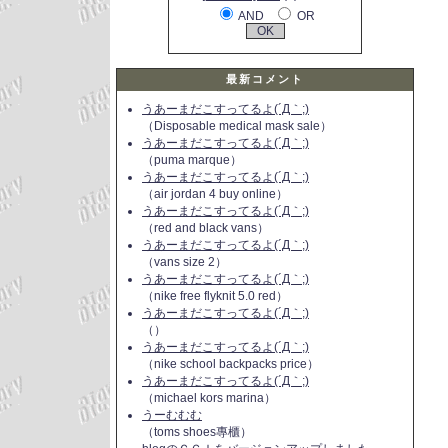
AND
OR
最新コメント
うあーまだこすってるよ(´Д｀;)
（Disposable medical mask sale）
うあーまだこすってるよ(´Д｀;)
（puma marque）
うあーまだこすってるよ(´Д｀;)
（air jordan 4 buy online）
うあーまだこすってるよ(´Д｀;)
（red and black vans）
うあーまだこすってるよ(´Д｀;)
（vans size 2）
うあーまだこすってるよ(´Д｀;)
（nike free flyknit 5.0 red）
うあーまだこすってるよ(´Д｀;)
（）
うあーまだこすってるよ(´Д｀;)
（nike school backpacks price）
うあーまだこすってるよ(´Д｀;)
（michael kors marina）
うーむむむ
（toms shoes專櫃）