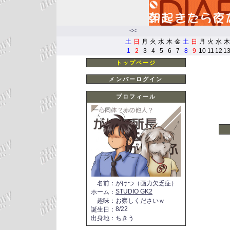
<<
土
日
月
火
水
木
金
土
日
月
火
水
木
1
2
3
4
5
6
7
8
9
10
11
12
1
トップページ
メンバーログイン
プロフィール
名前
：
がけつ（画力欠乏症）
STUDIO GK2
ホーム
：
趣味
：
お察しくださいｗ
8/22
誕生日
：
出身地
：
ちきう