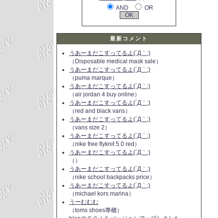
AND
OR
最新コメント
うあーまだこすってるよ(´Д｀;)
（Disposable medical mask sale）
うあーまだこすってるよ(´Д｀;)
（puma marque）
うあーまだこすってるよ(´Д｀;)
（air jordan 4 buy online）
うあーまだこすってるよ(´Д｀;)
（red and black vans）
うあーまだこすってるよ(´Д｀;)
（vans size 2）
うあーまだこすってるよ(´Д｀;)
（nike free flyknit 5.0 red）
うあーまだこすってるよ(´Д｀;)
（）
うあーまだこすってるよ(´Д｀;)
（nike school backpacks price）
うあーまだこすってるよ(´Д｀;)
（michael kors marina）
うーむむむ
（toms shoes專櫃）