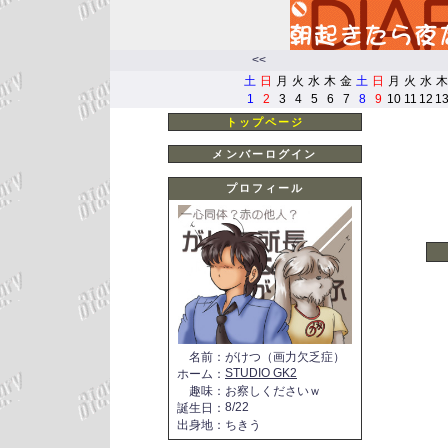
<<
土
日
月
火
水
木
金
土
日
月
火
水
木
1
2
3
4
5
6
7
8
9
10
11
12
1
トップページ
メンバーログイン
プロフィール
名前
：
がけつ（画力欠乏症）
STUDIO GK2
ホーム
：
趣味
：
お察しくださいｗ
8/22
誕生日
：
出身地
：
ちきう