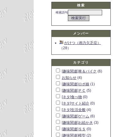
検索
検索語句
メンバー
がけつ（画力欠乏症）
（28）
カテゴリ
[趣味関連]車＆バイク
(6)
お知らせ
(4)
[趣味関連]ロボ娘
(1)
[趣味関連]ＰＣ
(5)
[ネタ]食べ物
(0)
[ネタ]サイト紹介
(0)
[ネタ]生活全般
(4)
[趣味関連]ゲーム
(6)
[趣味関連]お絵かき
(3)
[趣味関連]ＳＳ
(0)
[趣味関連]模型
(2)