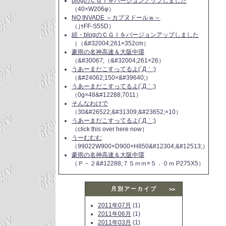
blogのＣＧＩをバージョンアップしました
（40×W206φ）
NO INVADE ～カプヌドールｗ～
（｣ｩFF-S55D）
続・blogのＣＧＩをバージョンアップしました
（（&#32004;261×352cm）
豪雨の名神高速＆大阪中環
（&#30067;（&#32004;261×26）
うあーまだこすってるよ(´Д｀;)
（&#24062;150×&#39640;）
うあーまだこすってるよ(´Д｀;)
（0g×48&#12288;7011）
そんなわけで
（30&#26522;&#31309;&#23652;×10）
うあーまだこすってるよ(´Д｀;)
（click this over here now）
うーむむむ
（99022W900×D900×H850&#12304;&#12513;）
豪雨の名神高速＆大阪中環
（Ｐ－２&#12288;７５ｍｍ×５．０ｍ P275X5）
月別アーカイブ
>>
2011年07月
(1)
2011年06月
(1)
2011年03月
(1)