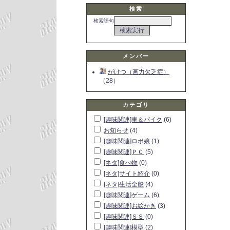
検索
検索語句
メンバー
がけつ（画力欠乏症）
（28）
カテゴリ
[趣味関連]車＆バイク
(6)
お知らせ
(4)
[趣味関連]ロボ娘
(1)
[趣味関連]ＰＣ
(5)
[ネタ]食べ物
(0)
[ネタ]サイト紹介
(0)
[ネタ]生活全般
(4)
[趣味関連]ゲーム
(6)
[趣味関連]お絵かき
(3)
[趣味関連]ＳＳ
(0)
[趣味関連]模型
(2)