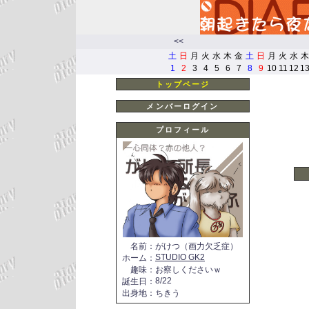
<<
土
日
月
火
水
木
金
土
日
月
火
水
木
1
2
3
4
5
6
7
8
9
10
11
12
1
トップページ
メンバーログイン
プロフィール
名前
：
がけつ（画力欠乏症）
STUDIO GK2
ホーム
：
趣味
：
お察しくださいｗ
8/22
誕生日
：
出身地
：
ちきう