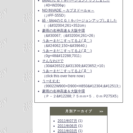
blogのＣＧＩをバージョンアップしました
（40×W206φ）
NO INVADE ～カプヌドールｗ～
（｣ｩFF-S55D）
続・blogのＣＧＩをバージョンアップしました
（（&#32004;261×352cm）
豪雨の名神高速＆大阪中環
（&#30067;（&#32004;261×26）
うあーまだこすってるよ(´Д｀;)
（&#24062;150×&#39640;）
うあーまだこすってるよ(´Д｀;)
（0g×48&#12288;7011）
そんなわけで
（30&#26522;&#31309;&#23652;×10）
うあーまだこすってるよ(´Д｀;)
（click this over here now）
うーむむむ
（99022W900×D900×H850&#12304;&#12513;）
豪雨の名神高速＆大阪中環
（Ｐ－２&#12288;７５ｍｍ×５．０ｍ P275X5）
月別アーカイブ
>>
2011年07月
(1)
2011年06月
(1)
2011年03月
(1)