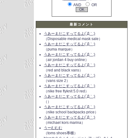
AND
OR
最新コメント
うあーまだこすってるよ(´Д｀;)
（Disposable medical mask sale）
うあーまだこすってるよ(´Д｀;)
（puma marque）
うあーまだこすってるよ(´Д｀;)
（air jordan 4 buy online）
うあーまだこすってるよ(´Д｀;)
（red and black vans）
うあーまだこすってるよ(´Д｀;)
（vans size 2）
うあーまだこすってるよ(´Д｀;)
（nike free flyknit 5.0 red）
うあーまだこすってるよ(´Д｀;)
（）
うあーまだこすってるよ(´Д｀;)
（nike school backpacks price）
うあーまだこすってるよ(´Д｀;)
（michael kors marina）
うーむむむ
（toms shoes專櫃）