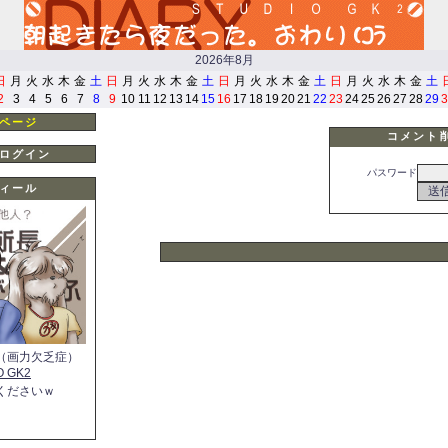
2026年8月
日
月
火
水
木
金
土
日
月
火
水
木
金
土
日
月
火
水
木
金
土
日
月
火
水
木
金
土
2
3
4
5
6
7
8
9
10
11
12
13
14
15
16
17
18
19
20
21
22
23
24
25
26
27
28
29
3
ページ
コメント
ログイン
パスワード
ィール
（画力欠乏症）
O GK2
くださいｗ