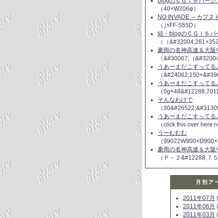
blogのＣＧＩをバー
（40×W206φ）
NO INVADE ～カプ
（｣ｩFF-S55D）
続・blogのＣＧＩを
（（&#32004;261×35
豪雨の名神高速＆大阪
（&#30067;（&#3200
うあーまだこすってるよ(
（&#24062;150×&#39
うあーまだこすってるよ(
（0g×48&#12288;70
そんなわけで
（30&#26522;&#3130
うあーまだこすってるよ(
（click this over here
うーむむむ
（99022W900×D900×
豪雨の名神高速＆大阪
（Ｐ－２&#12288;７
月別ア
2011年07月
(
2011年06月
(
2011年03月
(