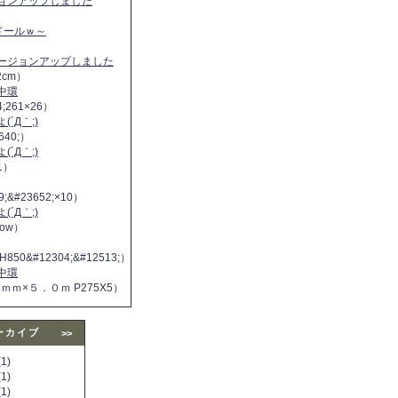
ジョンアップしました
ヌドールｗ～
バージョンアップしました
2cm）
中環
4;261×26）
´Д｀;)
640;）
´Д｀;)
11）
9;&#23652;×10）
´Д｀;)
 now）
H850&#12304;&#12513;）
中環
５ｍｍ×５．０ｍ P275X5）
ーカイブ
>>
1)
1)
1)