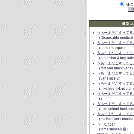
AND
最新コ
うあーまだこすってるよ(
（Disposable medical
うあーまだこすってるよ(
（puma marque）
うあーまだこすってるよ(
（air jordan 4 buy onl
うあーまだこすってるよ(
（red and black vans
うあーまだこすってるよ(
（vans size 2）
うあーまだこすってるよ(
（nike free flyknit 5.0
うあーまだこすってるよ(
（）
うあーまだこすってるよ(
（nike school backpac
うあーまだこすってるよ(
（michael kors marin
うーむむむ
（toms shoes專櫃）