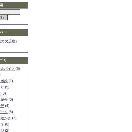
索
バー
画力欠乏症）
ゴリ
車＆バイク
(6)
)
ロボ娘
(1)
ＰＣ
(5)
物
(0)
ト紹介
(0)
全般
(4)
ゲーム
(6)
お絵かき
(3)
ＳＳ
(0)
模型
(2)