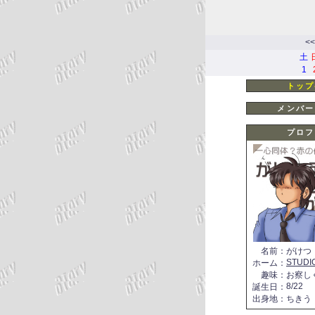
<<
土
1
トップ
メンバー
プロフ
名前
：
がけつ
STUDI
ホーム
：
趣味
：
お察し
8/22
誕生日
：
出身地
：
ちきう