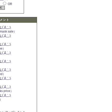
OR
メント
´Д｀;)
 mask sale）
´Д｀;)
´Д｀;)
ine）
´Д｀;)
）
´Д｀;)
´Д｀;)
 red）
´Д｀;)
´Д｀;)
ks price）
´Д｀;)
a）