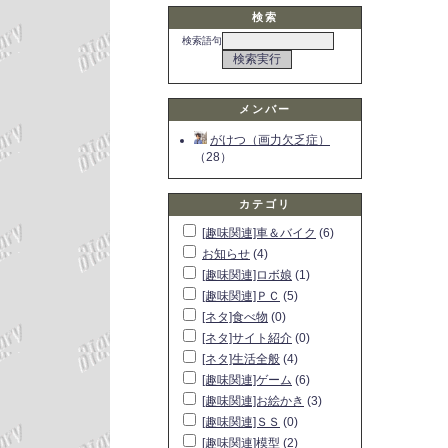
検索
検索語句
メンバー
がけつ（画力欠乏症）
（28）
カテゴリ
[趣味関連]車＆バイク
(6)
お知らせ
(4)
[趣味関連]ロボ娘
(1)
[趣味関連]ＰＣ
(5)
[ネタ]食べ物
(0)
[ネタ]サイト紹介
(0)
[ネタ]生活全般
(4)
[趣味関連]ゲーム
(6)
[趣味関連]お絵かき
(3)
[趣味関連]ＳＳ
(0)
[趣味関連]模型
(2)