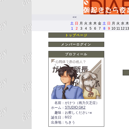
<<
土
日
月
火
水
木
金
土
日
月
火
水
木
1
2
3
4
5
6
7
8
9
10
11
12
1
トップページ
メンバーログイン
プロフィール
名前
：
がけつ（画力欠乏症）
STUDIO GK2
ホーム
：
趣味
：
お察しくださいｗ
8/22
誕生日
：
出身地
：
ちきう