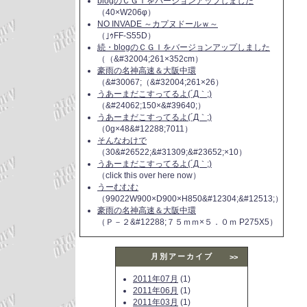
blogのＣＧＩをバージョンアップしました
（40×W206φ）
NO INVADE ～カプヌドールｗ～
（｣ｩFF-S55D）
続・blogのＣＧＩをバージョンアップしました
（（&#32004;261×352cm）
豪雨の名神高速＆大阪中環
（&#30067;（&#32004;261×26）
うあーまだこすってるよ(´Д｀;)
（&#24062;150×&#39640;）
うあーまだこすってるよ(´Д｀;)
（0g×48&#12288;7011）
そんなわけで
（30&#26522;&#31309;&#23652;×10）
うあーまだこすってるよ(´Д｀;)
（click this over here now）
うーむむむ
（99022W900×D900×H850&#12304;&#12513;）
豪雨の名神高速＆大阪中環
（Ｐ－２&#12288;７５ｍｍ×５．０ｍ P275X5）
月別アーカイブ
>>
2011年07月
(1)
2011年06月
(1)
2011年03月
(1)