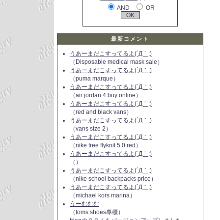
AND
OR
最新コメント
うあーまだこすってるよ(´Д｀;)
（Disposable medical mask sale）
うあーまだこすってるよ(´Д｀;)
（puma marque）
うあーまだこすってるよ(´Д｀;)
（air jordan 4 buy online）
うあーまだこすってるよ(´Д｀;)
（red and black vans）
うあーまだこすってるよ(´Д｀;)
（vans size 2）
うあーまだこすってるよ(´Д｀;)
（nike free flyknit 5.0 red）
うあーまだこすってるよ(´Д｀;)
（）
うあーまだこすってるよ(´Д｀;)
（nike school backpacks price）
うあーまだこすってるよ(´Д｀;)
（michael kors marina）
うーむむむ
（toms shoes專櫃）