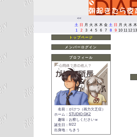
<<
土
日
月
火
水
木
金
土
日
月
火
水
木
1
2
3
4
5
6
7
8
9
10
11
12
1
トップページ
メンバーログイン
プロフィール
名前
：
がけつ（画力欠乏症）
STUDIO GK2
ホーム
：
趣味
：
お察しくださいｗ
8/22
誕生日
：
出身地
：
ちきう