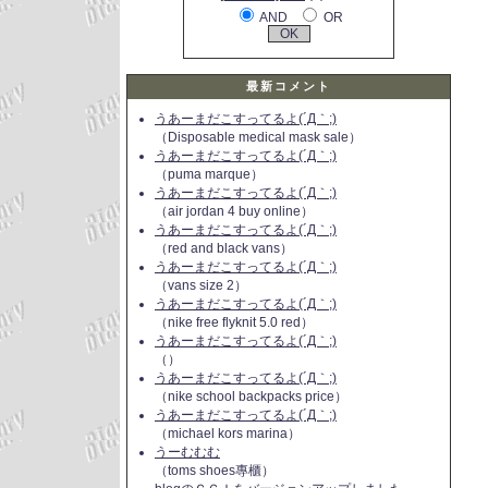
AND
OR
最新コメント
うあーまだこすってるよ(´Д｀;)
（Disposable medical mask sale）
うあーまだこすってるよ(´Д｀;)
（puma marque）
うあーまだこすってるよ(´Д｀;)
（air jordan 4 buy online）
うあーまだこすってるよ(´Д｀;)
（red and black vans）
うあーまだこすってるよ(´Д｀;)
（vans size 2）
うあーまだこすってるよ(´Д｀;)
（nike free flyknit 5.0 red）
うあーまだこすってるよ(´Д｀;)
（）
うあーまだこすってるよ(´Д｀;)
（nike school backpacks price）
うあーまだこすってるよ(´Д｀;)
（michael kors marina）
うーむむむ
（toms shoes專櫃）