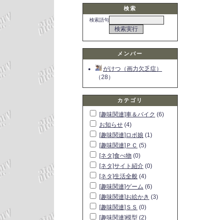
検索
検索語句
メンバー
がけつ（画力欠乏症）
（28）
カテゴリ
[趣味関連]車＆バイク
(6)
お知らせ
(4)
[趣味関連]ロボ娘
(1)
[趣味関連]ＰＣ
(5)
[ネタ]食べ物
(0)
[ネタ]サイト紹介
(0)
[ネタ]生活全般
(4)
[趣味関連]ゲーム
(6)
[趣味関連]お絵かき
(3)
[趣味関連]ＳＳ
(0)
[趣味関連]模型
(2)