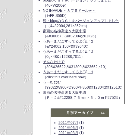
blogのＣＧＩをバージョンアップしました
（40×W206φ）
NO INVADE ～カプヌドールｗ～
（｣ｩFF-S55D）
続・blogのＣＧＩをバージョンアップしました
（（&#32004;261×352cm）
豪雨の名神高速＆大阪中環
（&#30067;（&#32004;261×26）
うあーまだこすってるよ(´Д｀;)
（&#24062;150×&#39640;）
うあーまだこすってるよ(´Д｀;)
（0g×48&#12288;7011）
そんなわけで
（30&#26522;&#31309;&#23652;×10）
うあーまだこすってるよ(´Д｀;)
（click this over here now）
うーむむむ
（99022W900×D900×H850&#12304;&#12513;）
豪雨の名神高速＆大阪中環
（Ｐ－２&#12288;７５ｍｍ×５．０ｍ P275X5）
月別アーカイブ
>>
2011年07月
(1)
2011年06月
(1)
2011年03月
(1)