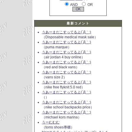
AND
OR
最新コメント
うあーまだこすってるよ(´Д｀;)
（Disposable medical mask sale）
うあーまだこすってるよ(´Д｀;)
（puma marque）
うあーまだこすってるよ(´Д｀;)
（air jordan 4 buy online）
うあーまだこすってるよ(´Д｀;)
（red and black vans）
うあーまだこすってるよ(´Д｀;)
（vans size 2）
うあーまだこすってるよ(´Д｀;)
（nike free flyknit 5.0 red）
うあーまだこすってるよ(´Д｀;)
（）
うあーまだこすってるよ(´Д｀;)
（nike school backpacks price）
うあーまだこすってるよ(´Д｀;)
（michael kors marina）
うーむむむ
（toms shoes專櫃）