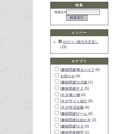
検索
検索語句
メンバー
がけつ（画力欠乏症）
（28）
カテゴリ
[趣味関連]車＆バイク
(6)
お知らせ
(4)
[趣味関連]ロボ娘
(1)
[趣味関連]ＰＣ
(5)
[ネタ]食べ物
(0)
[ネタ]サイト紹介
(0)
[ネタ]生活全般
(4)
[趣味関連]ゲーム
(6)
[趣味関連]お絵かき
(3)
[趣味関連]ＳＳ
(0)
[趣味関連]模型
(2)