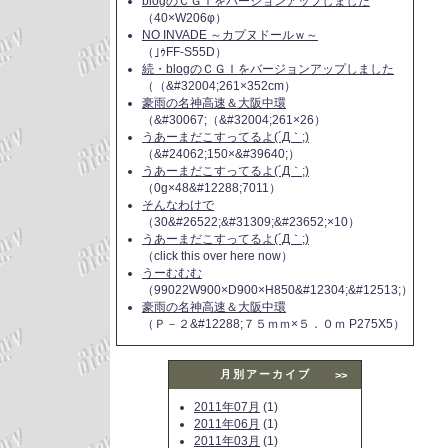
blogのＣＧＩをバージョンアップしました
（40×W206φ）
NO INVADE ～カプヌドールｗ～
（｣ｩFF-S55D）
続・blogのＣＧＩをバージョンアップしました
（（&#32004;261×352cm）
豪雨の名神高速＆大阪中環
（&#30067;（&#32004;261×26）
うあーまだこすってるよ(´Д｀;)
（&#24062;150×&#39640;）
うあーまだこすってるよ(´Д｀;)
（0g×48&#12288;7011）
そんなわけで
（30&#26522;&#31309;&#23652;×10）
うあーまだこすってるよ(´Д｀;)
（click this over here now）
うーむむむ
（99022W900×D900×H850&#12304;&#12513;）
豪雨の名神高速＆大阪中環
（Ｐ－２&#12288;７５ｍｍ×５．０ｍ P275X5）
月別アーカイブ
>>
2011年07月
(1)
2011年06月
(1)
2011年03月
(1)