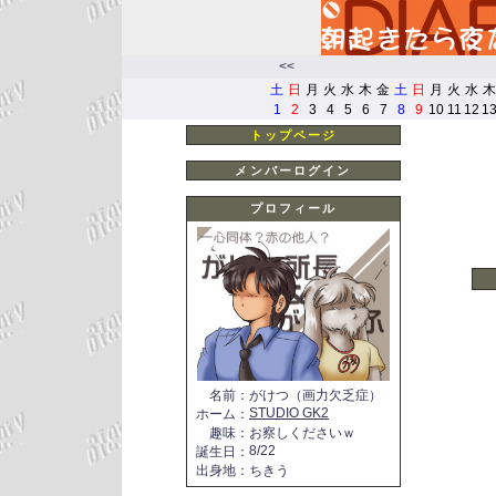
<<
土
日
月
火
水
木
金
土
日
月
火
水
木
1
2
3
4
5
6
7
8
9
10
11
12
1
トップページ
メンバーログイン
プロフィール
名前
：
がけつ（画力欠乏症）
STUDIO GK2
ホーム
：
趣味
：
お察しくださいｗ
8/22
誕生日
：
出身地
：
ちきう