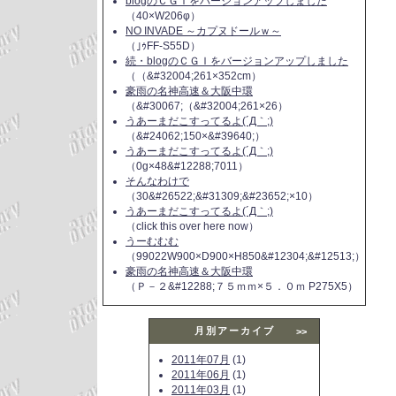
blogのＣＧＩをバージョンアップしました
（40×W206φ）
NO INVADE ～カプヌドールｗ～
（｣ｩFF-S55D）
続・blogのＣＧＩをバージョンアップしました
（（&#32004;261×352cm）
豪雨の名神高速＆大阪中環
（&#30067;（&#32004;261×26）
うあーまだこすってるよ(´Д｀;)
（&#24062;150×&#39640;）
うあーまだこすってるよ(´Д｀;)
（0g×48&#12288;7011）
そんなわけで
（30&#26522;&#31309;&#23652;×10）
うあーまだこすってるよ(´Д｀;)
（click this over here now）
うーむむむ
（99022W900×D900×H850&#12304;&#12513;）
豪雨の名神高速＆大阪中環
（Ｐ－２&#12288;７５ｍｍ×５．０ｍ P275X5）
月別アーカイブ
>>
2011年07月
(1)
2011年06月
(1)
2011年03月
(1)