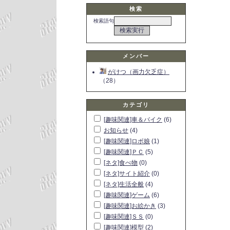
検索
検索語句
メンバー
がけつ（画力欠乏症）
（28）
カテゴリ
[趣味関連]車＆バイク
(6)
お知らせ
(4)
[趣味関連]ロボ娘
(1)
[趣味関連]ＰＣ
(5)
[ネタ]食べ物
(0)
[ネタ]サイト紹介
(0)
[ネタ]生活全般
(4)
[趣味関連]ゲーム
(6)
[趣味関連]お絵かき
(3)
[趣味関連]ＳＳ
(0)
[趣味関連]模型
(2)