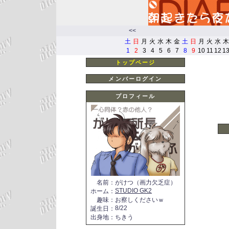
<<
土
日
月
火
水
木
金
土
日
月
火
水
木
1
2
3
4
5
6
7
8
9
10
11
12
1
トップページ
メンバーログイン
プロフィール
名前
：
がけつ（画力欠乏症）
STUDIO GK2
ホーム
：
趣味
：
お察しくださいｗ
8/22
誕生日
：
出身地
：
ちきう