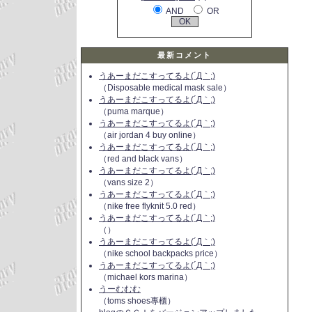
AND
OR
最新コメント
うあーまだこすってるよ(´Д｀;)
（Disposable medical mask sale）
うあーまだこすってるよ(´Д｀;)
（puma marque）
うあーまだこすってるよ(´Д｀;)
（air jordan 4 buy online）
うあーまだこすってるよ(´Д｀;)
（red and black vans）
うあーまだこすってるよ(´Д｀;)
（vans size 2）
うあーまだこすってるよ(´Д｀;)
（nike free flyknit 5.0 red）
うあーまだこすってるよ(´Д｀;)
（）
うあーまだこすってるよ(´Д｀;)
（nike school backpacks price）
うあーまだこすってるよ(´Д｀;)
（michael kors marina）
うーむむむ
（toms shoes專櫃）