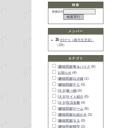
検索
検索語句
メンバー
がけつ（画力欠乏症）
（28）
カテゴリ
[趣味関連]車＆バイク
(6)
お知らせ
(4)
[趣味関連]ロボ娘
(1)
[趣味関連]ＰＣ
(5)
[ネタ]食べ物
(0)
[ネタ]サイト紹介
(0)
[ネタ]生活全般
(4)
[趣味関連]ゲーム
(6)
[趣味関連]お絵かき
(3)
[趣味関連]ＳＳ
(0)
[趣味関連]模型
(2)