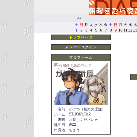
<<
土
日
月
火
水
木
金
土
日
月
火
水
木
1
2
3
4
5
6
7
8
9
10
11
12
1
トップページ
メンバーログイン
プロフィール
名前
：
がけつ（画力欠乏症）
STUDIO GK2
ホーム
：
趣味
：
お察しくださいｗ
8/22
誕生日
：
出身地
：
ちきう