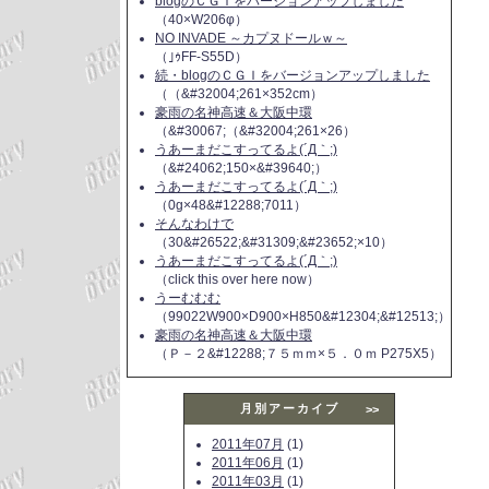
blogのＣＧＩをバージョンアップしました
（40×W206φ）
NO INVADE ～カプヌドールｗ～
（｣ｩFF-S55D）
続・blogのＣＧＩをバージョンアップしました
（（&#32004;261×352cm）
豪雨の名神高速＆大阪中環
（&#30067;（&#32004;261×26）
うあーまだこすってるよ(´Д｀;)
（&#24062;150×&#39640;）
うあーまだこすってるよ(´Д｀;)
（0g×48&#12288;7011）
そんなわけで
（30&#26522;&#31309;&#23652;×10）
うあーまだこすってるよ(´Д｀;)
（click this over here now）
うーむむむ
（99022W900×D900×H850&#12304;&#12513;）
豪雨の名神高速＆大阪中環
（Ｐ－２&#12288;７５ｍｍ×５．０ｍ P275X5）
月別アーカイブ
>>
2011年07月
(1)
2011年06月
(1)
2011年03月
(1)