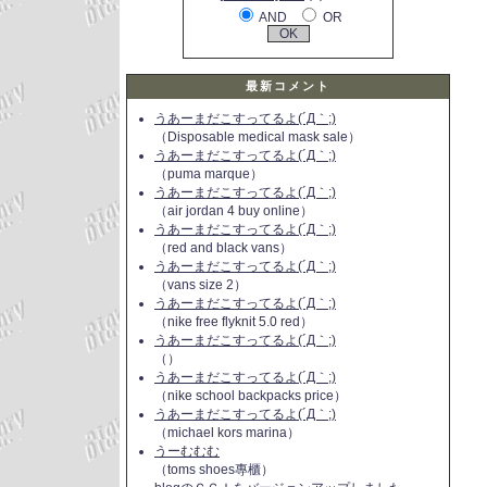
AND
OR
最新コメント
うあーまだこすってるよ(´Д｀;)
（Disposable medical mask sale）
うあーまだこすってるよ(´Д｀;)
（puma marque）
うあーまだこすってるよ(´Д｀;)
（air jordan 4 buy online）
うあーまだこすってるよ(´Д｀;)
（red and black vans）
うあーまだこすってるよ(´Д｀;)
（vans size 2）
うあーまだこすってるよ(´Д｀;)
（nike free flyknit 5.0 red）
うあーまだこすってるよ(´Д｀;)
（）
うあーまだこすってるよ(´Д｀;)
（nike school backpacks price）
うあーまだこすってるよ(´Д｀;)
（michael kors marina）
うーむむむ
（toms shoes專櫃）