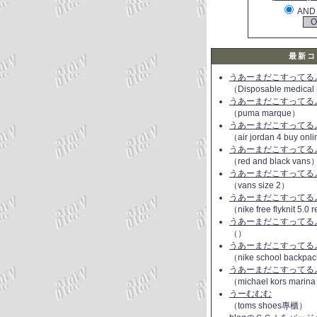
AND
最新コ
うあーまだこすってるよ(
（Disposable medical
うあーまだこすってるよ(
（puma marque）
うあーまだこすってるよ(
（air jordan 4 buy onl
うあーまだこすってるよ(
（red and black vans
うあーまだこすってるよ(
（vans size 2）
うあーまだこすってるよ(
（nike free flyknit 5.0
うあーまだこすってるよ(
（）
うあーまだこすってるよ(
（nike school backpac
うあーまだこすってるよ(
（michael kors marin
うーむむむ
（toms shoes專櫃）