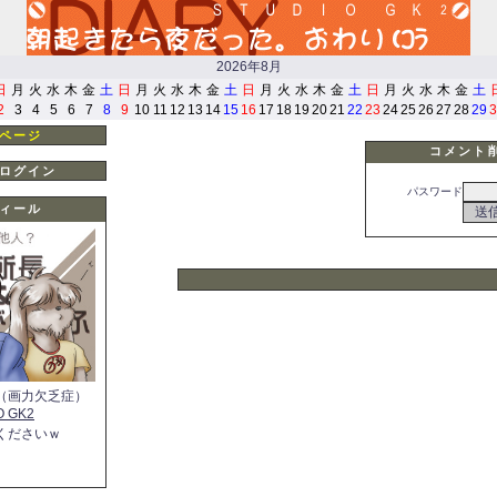
2026年8月
日
月
火
水
木
金
土
日
月
火
水
木
金
土
日
月
火
水
木
金
土
日
月
火
水
木
金
土
2
3
4
5
6
7
8
9
10
11
12
13
14
15
16
17
18
19
20
21
22
23
24
25
26
27
28
29
3
ページ
コメント
ログイン
パスワード
ィール
（画力欠乏症）
O GK2
くださいｗ