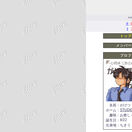
<<
土
1
トップ
メンバー
プロフ
名前
：
がけつ
STUDI
ホーム
：
趣味
：
お察し
8/22
誕生日
：
出身地
：
ちきう