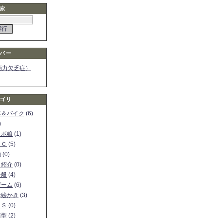
索
バー
画力欠乏症）
ゴリ
車＆バイク
(6)
)
ロボ娘
(1)
ＰＣ
(5)
物
(0)
ト紹介
(0)
全般
(4)
ゲーム
(6)
お絵かき
(3)
ＳＳ
(0)
模型
(2)