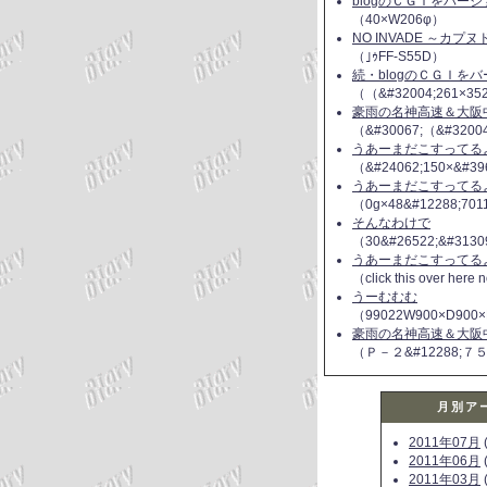
blogのＣＧＩをバー
（40×W206φ）
NO INVADE ～カプ
（｣ｩFF-S55D）
続・blogのＣＧＩを
（（&#32004;261×35
豪雨の名神高速＆大阪
（&#30067;（&#3200
うあーまだこすってるよ(
（&#24062;150×&#39
うあーまだこすってるよ(
（0g×48&#12288;70
そんなわけで
（30&#26522;&#3130
うあーまだこすってるよ(
（click this over here
うーむむむ
（99022W900×D900×
豪雨の名神高速＆大阪
（Ｐ－２&#12288;７
月別ア
2011年07月
(
2011年06月
(
2011年03月
(