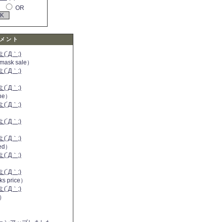
OR
メント
´Д｀;)
 mask sale）
´Д｀;)
´Д｀;)
ine）
´Д｀;)
）
´Д｀;)
´Д｀;)
 red）
´Д｀;)
´Д｀;)
ks price）
´Д｀;)
a）