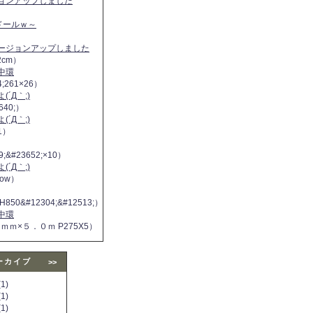
ジョンアップしました
ヌドールｗ～
バージョンアップしました
2cm）
中環
4;261×26）
´Д｀;)
640;）
´Д｀;)
11）
9;&#23652;×10）
´Д｀;)
 now）
H850&#12304;&#12513;）
中環
５ｍｍ×５．０ｍ P275X5）
ーカイブ
>>
1)
1)
1)