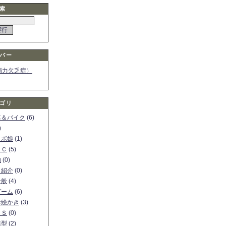
索
バー
画力欠乏症）
ゴリ
車＆バイク
(6)
)
ロボ娘
(1)
ＰＣ
(5)
物
(0)
ト紹介
(0)
全般
(4)
ゲーム
(6)
お絵かき
(3)
ＳＳ
(0)
模型
(2)