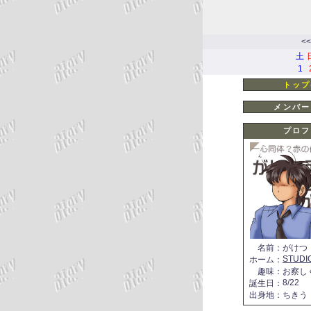
<<
土
1
トップ
メンバー
プロフ
名前
：
がけつ
STUDI
ホーム
：
趣味
：
お察し
8/22
誕生日
：
出身地
：
ちきう