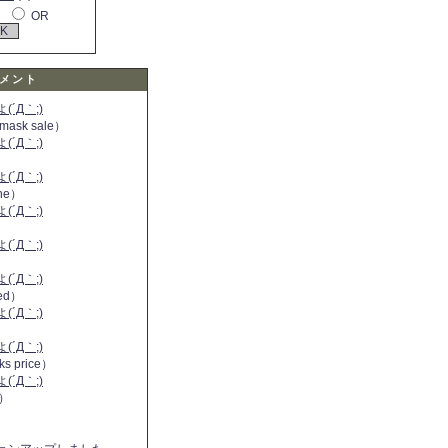
OR
メント
´Д｀;)
 mask sale）
´Д｀;)
´Д｀;)
ine）
´Д｀;)
）
´Д｀;)
´Д｀;)
 red）
´Д｀;)
´Д｀;)
ks price）
´Д｀;)
a）