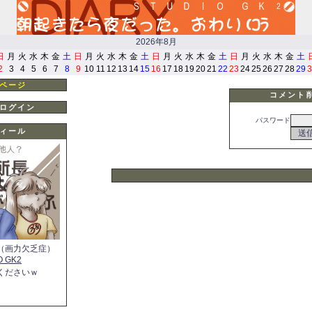
2026年8月
日
月
火
水
木
金
土
日
月
火
水
木
金
土
日
月
火
水
木
金
土
日
月
火
水
木
金
土
2
3
4
5
6
7
8
9
10
11
12
13
14
15
16
17
18
19
20
21
22
23
24
25
26
27
28
29
3
ページ
コメント
ログイン
パスワード
ィール
（画力欠乏症）
O GK2
くださいｗ