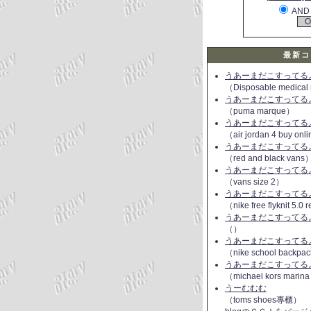
AND
最新コ
うあーまだこすってるよ(
（Disposable medical
うあーまだこすってるよ(
（puma marque）
うあーまだこすってるよ(
（air jordan 4 buy onl
うあーまだこすってるよ(
（red and black vans
うあーまだこすってるよ(
（vans size 2）
うあーまだこすってるよ(
（nike free flyknit 5.0
うあーまだこすってるよ(
（）
うあーまだこすってるよ(
（nike school backpac
うあーまだこすってるよ(
（michael kors marin
うーむむむ
（toms shoes專櫃）