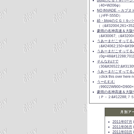
blogのＣＧＩをバー
（40×W206φ）
NO INVADE ～カプ
（｣ｩFF-S55D）
続・blogのＣＧＩを
（（&#32004;261×35
豪雨の名神高速＆大阪
（&#30067;（&#3200
うあーまだこすってるよ(
（&#24062;150×&#39
うあーまだこすってるよ(
（0g×48&#12288;70
そんなわけで
（30&#26522;&#3130
うあーまだこすってるよ(
（click this over here
うーむむむ
（99022W900×D900×
豪雨の名神高速＆大阪
（Ｐ－２&#12288;７
月別ア
2011年07月
(
2011年06月
(
2011年03月
(