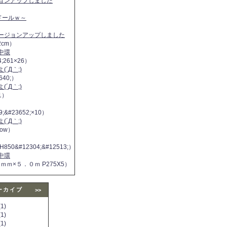
ジョンアップしました
ヌドールｗ～
バージョンアップしました
2cm）
中環
4;261×26）
´Д｀;)
640;）
´Д｀;)
11）
9;&#23652;×10）
´Д｀;)
 now）
H850&#12304;&#12513;）
中環
５ｍｍ×５．０ｍ P275X5）
ーカイブ
>>
1)
1)
1)