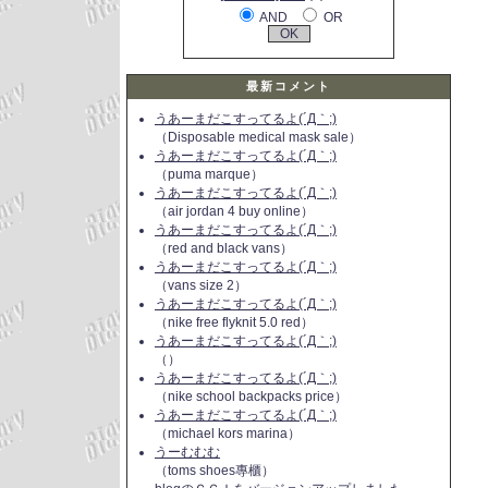
AND
OR
最新コメント
うあーまだこすってるよ(´Д｀;)
（Disposable medical mask sale）
うあーまだこすってるよ(´Д｀;)
（puma marque）
うあーまだこすってるよ(´Д｀;)
（air jordan 4 buy online）
うあーまだこすってるよ(´Д｀;)
（red and black vans）
うあーまだこすってるよ(´Д｀;)
（vans size 2）
うあーまだこすってるよ(´Д｀;)
（nike free flyknit 5.0 red）
うあーまだこすってるよ(´Д｀;)
（）
うあーまだこすってるよ(´Д｀;)
（nike school backpacks price）
うあーまだこすってるよ(´Д｀;)
（michael kors marina）
うーむむむ
（toms shoes專櫃）