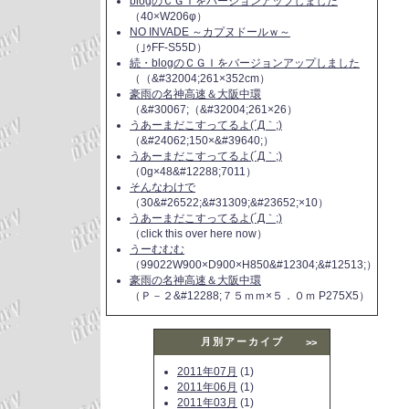
blogのＣＧＩをバージョンアップしました
（40×W206φ）
NO INVADE ～カプヌドールｗ～
（｣ｩFF-S55D）
続・blogのＣＧＩをバージョンアップしました
（（&#32004;261×352cm）
豪雨の名神高速＆大阪中環
（&#30067;（&#32004;261×26）
うあーまだこすってるよ(´Д｀;)
（&#24062;150×&#39640;）
うあーまだこすってるよ(´Д｀;)
（0g×48&#12288;7011）
そんなわけで
（30&#26522;&#31309;&#23652;×10）
うあーまだこすってるよ(´Д｀;)
（click this over here now）
うーむむむ
（99022W900×D900×H850&#12304;&#12513;）
豪雨の名神高速＆大阪中環
（Ｐ－２&#12288;７５ｍｍ×５．０ｍ P275X5）
月別アーカイブ
>>
2011年07月
(1)
2011年06月
(1)
2011年03月
(1)