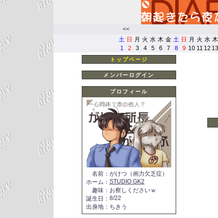
<<
土
日
月
火
水
木
金
土
日
月
火
水
木
1
2
3
4
5
6
7
8
9
10
11
12
1
トップページ
メンバーログイン
プロフィール
名前
：
がけつ（画力欠乏症）
STUDIO GK2
ホーム
：
趣味
：
お察しくださいｗ
8/22
誕生日
：
出身地
：
ちきう