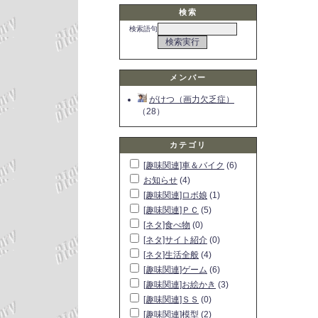
検索
検索語句
メンバー
がけつ（画力欠乏症）
（28）
カテゴリ
[趣味関連]車＆バイク
(6)
お知らせ
(4)
[趣味関連]ロボ娘
(1)
[趣味関連]ＰＣ
(5)
[ネタ]食べ物
(0)
[ネタ]サイト紹介
(0)
[ネタ]生活全般
(4)
[趣味関連]ゲーム
(6)
[趣味関連]お絵かき
(3)
[趣味関連]ＳＳ
(0)
[趣味関連]模型
(2)