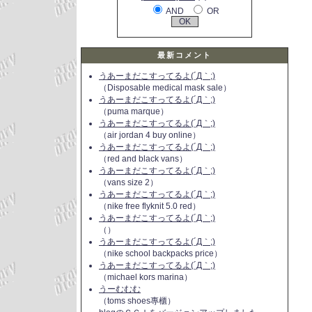
AND
OR
最新コメント
うあーまだこすってるよ(´Д｀;)
（Disposable medical mask sale）
うあーまだこすってるよ(´Д｀;)
（puma marque）
うあーまだこすってるよ(´Д｀;)
（air jordan 4 buy online）
うあーまだこすってるよ(´Д｀;)
（red and black vans）
うあーまだこすってるよ(´Д｀;)
（vans size 2）
うあーまだこすってるよ(´Д｀;)
（nike free flyknit 5.0 red）
うあーまだこすってるよ(´Д｀;)
（）
うあーまだこすってるよ(´Д｀;)
（nike school backpacks price）
うあーまだこすってるよ(´Д｀;)
（michael kors marina）
うーむむむ
（toms shoes專櫃）