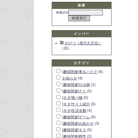
検索
検索語句
メンバー
がけつ（画力欠乏症）
（28）
カテゴリ
[趣味関連]車＆バイク
(6)
お知らせ
(4)
[趣味関連]ロボ娘
(1)
[趣味関連]ＰＣ
(5)
[ネタ]食べ物
(0)
[ネタ]サイト紹介
(0)
[ネタ]生活全般
(4)
[趣味関連]ゲーム
(6)
[趣味関連]お絵かき
(3)
[趣味関連]ＳＳ
(0)
[趣味関連]模型
(2)