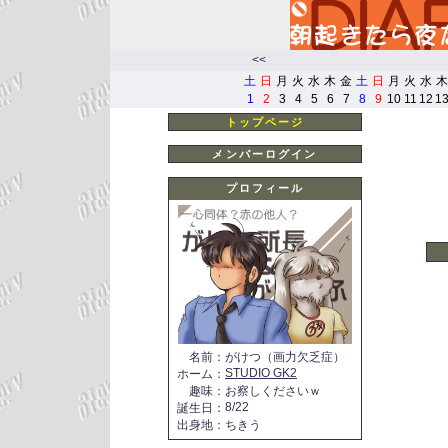
<<
土
日
月
火
水
木
金
土
日
月
火
水
木
1
2
3
4
5
6
7
8
9
10
11
12
1
トップページ
メンバーログイン
プロフィール
名前
：
がけつ（画力欠乏症）
STUDIO GK2
ホーム
：
趣味
：
お察しくださいｗ
8/22
誕生日
：
出身地
：
ちきう