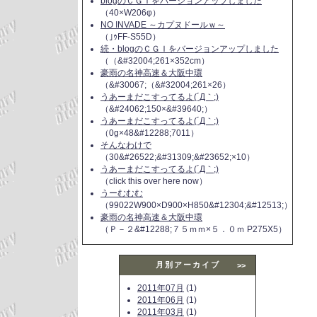
blogのＣＧＩをバージョンアップしました
（40×W206φ）
NO INVADE ～カプヌドールｗ～
（｣ｩFF-S55D）
続・blogのＣＧＩをバージョンアップしました
（（&#32004;261×352cm）
豪雨の名神高速＆大阪中環
（&#30067;（&#32004;261×26）
うあーまだこすってるよ(´Д｀;)
（&#24062;150×&#39640;）
うあーまだこすってるよ(´Д｀;)
（0g×48&#12288;7011）
そんなわけで
（30&#26522;&#31309;&#23652;×10）
うあーまだこすってるよ(´Д｀;)
（click this over here now）
うーむむむ
（99022W900×D900×H850&#12304;&#12513;）
豪雨の名神高速＆大阪中環
（Ｐ－２&#12288;７５ｍｍ×５．０ｍ P275X5）
月別アーカイブ
>>
2011年07月
(1)
2011年06月
(1)
2011年03月
(1)