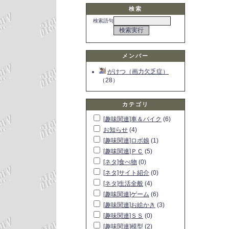
検索
検索語句
メンバー
がけつ（画力欠乏症）
（28）
カテゴリ
[趣味関連]車＆バイク
(6)
お知らせ
(4)
[趣味関連]ロボ娘
(1)
[趣味関連]ＰＣ
(5)
[ネタ]食べ物
(0)
[ネタ]サイト紹介
(0)
[ネタ]生活全般
(4)
[趣味関連]ゲーム
(6)
[趣味関連]お絵かき
(3)
[趣味関連]ＳＳ
(0)
[趣味関連]模型
(2)