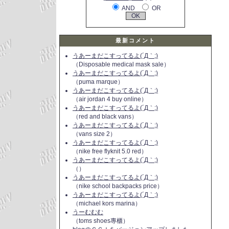
AND
OR
最新コメント
うあーまだこすってるよ(´Д｀;)
（Disposable medical mask sale）
うあーまだこすってるよ(´Д｀;)
（puma marque）
うあーまだこすってるよ(´Д｀;)
（air jordan 4 buy online）
うあーまだこすってるよ(´Д｀;)
（red and black vans）
うあーまだこすってるよ(´Д｀;)
（vans size 2）
うあーまだこすってるよ(´Д｀;)
（nike free flyknit 5.0 red）
うあーまだこすってるよ(´Д｀;)
（）
うあーまだこすってるよ(´Д｀;)
（nike school backpacks price）
うあーまだこすってるよ(´Д｀;)
（michael kors marina）
うーむむむ
（toms shoes專櫃）