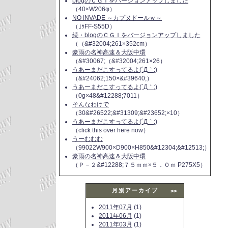
blogのＣＧＩをバージョンアップしました
（40×W206φ）
NO INVADE ～カプヌドールｗ～
（｣ｩFF-S55D）
続・blogのＣＧＩをバージョンアップしました
（（&#32004;261×352cm）
豪雨の名神高速＆大阪中環
（&#30067;（&#32004;261×26）
うあーまだこすってるよ(´Д｀;)
（&#24062;150×&#39640;）
うあーまだこすってるよ(´Д｀;)
（0g×48&#12288;7011）
そんなわけで
（30&#26522;&#31309;&#23652;×10）
うあーまだこすってるよ(´Д｀;)
（click this over here now）
うーむむむ
（99022W900×D900×H850&#12304;&#12513;）
豪雨の名神高速＆大阪中環
（Ｐ－２&#12288;７５ｍｍ×５．０ｍ P275X5）
月別アーカイブ
>>
2011年07月
(1)
2011年06月
(1)
2011年03月
(1)