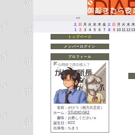
<<
土
日
月
火
水
木
金
土
日
月
火
水
木
1
2
3
4
5
6
7
8
9
10
11
12
1
トップページ
メンバーログイン
プロフィール
名前
：
がけつ（画力欠乏症）
STUDIO GK2
ホーム
：
趣味
：
お察しくださいｗ
8/22
誕生日
：
出身地
：
ちきう