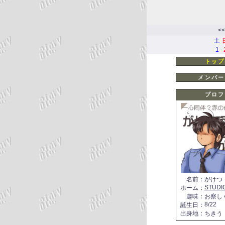
<<
土
1
トップ
メンバー
プロフ
名前
：
がけつ
STUDI
ホーム
：
趣味
：
お察し
8/22
誕生日
：
出身地
：
ちきう