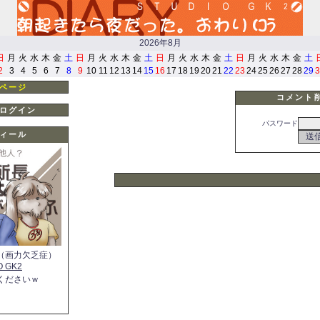
2026年8月
日
月
火
水
木
金
土
日
月
火
水
木
金
土
日
月
火
水
木
金
土
日
月
火
水
木
金
土
2
3
4
5
6
7
8
9
10
11
12
13
14
15
16
17
18
19
20
21
22
23
24
25
26
27
28
29
3
ページ
コメント
ログイン
パスワード
ィール
（画力欠乏症）
O GK2
くださいｗ