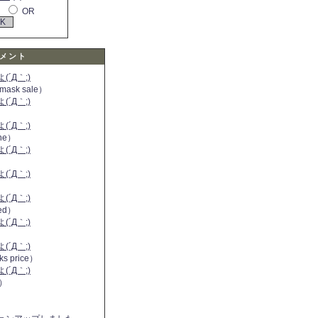
OR
メント
´Д｀;)
 mask sale）
´Д｀;)
´Д｀;)
ine）
´Д｀;)
）
´Д｀;)
´Д｀;)
 red）
´Д｀;)
´Д｀;)
ks price）
´Д｀;)
a）