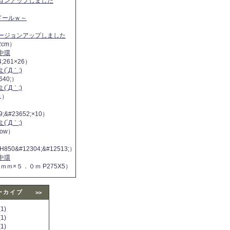
ジョンアップしました
ヌドールｗ～
バージョンアップしました
2cm）
中環
4;261×26）
´Д｀;)
640;）
´Д｀;)
11）
9;&#23652;×10）
´Д｀;)
 now）
H850&#12304;&#12513;）
中環
５ｍｍ×５．０ｍ P275X5）
ーカイブ
>>
1)
1)
1)