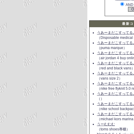
AND
最新コ
うあーまだこすってるよ(
（Disposable medical
うあーまだこすってるよ(
（puma marque）
うあーまだこすってるよ(
（air jordan 4 buy onl
うあーまだこすってるよ(
（red and black vans
うあーまだこすってるよ(
（vans size 2）
うあーまだこすってるよ(
（nike free flyknit 5.0
うあーまだこすってるよ(
（）
うあーまだこすってるよ(
（nike school backpac
うあーまだこすってるよ(
（michael kors marin
うーむむむ
（toms shoes專櫃）