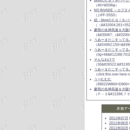
blogのＣＧＩをバー
（40×W206φ）
NO INVADE ～カプ
（｣ｩFF-S55D）
続・blogのＣＧＩを
（（&#32004;261×35
豪雨の名神高速＆大阪
（&#30067;（&#3200
うあーまだこすってるよ(
（&#24062;150×&#39
うあーまだこすってるよ(
（0g×48&#12288;70
そんなわけで
（30&#26522;&#3130
うあーまだこすってるよ(
（click this over here
うーむむむ
（99022W900×D900×
豪雨の名神高速＆大阪
（Ｐ－２&#12288;７
月別ア
2011年07月
(
2011年06月
(
2011年03月
(