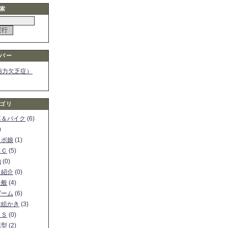
索
バー
画力欠乏症）
ゴリ
車＆バイク
(6)
)
ロボ娘
(1)
ＰＣ
(5)
物
(0)
ト紹介
(0)
全般
(4)
ゲーム
(6)
お絵かき
(3)
ＳＳ
(0)
模型
(2)