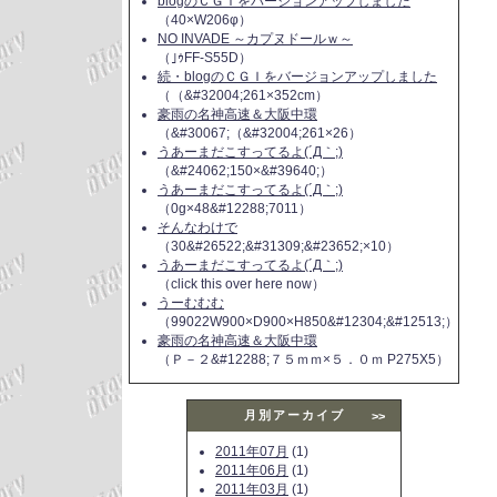
blogのＣＧＩをバージョンアップしました
（40×W206φ）
NO INVADE ～カプヌドールｗ～
（｣ｩFF-S55D）
続・blogのＣＧＩをバージョンアップしました
（（&#32004;261×352cm）
豪雨の名神高速＆大阪中環
（&#30067;（&#32004;261×26）
うあーまだこすってるよ(´Д｀;)
（&#24062;150×&#39640;）
うあーまだこすってるよ(´Д｀;)
（0g×48&#12288;7011）
そんなわけで
（30&#26522;&#31309;&#23652;×10）
うあーまだこすってるよ(´Д｀;)
（click this over here now）
うーむむむ
（99022W900×D900×H850&#12304;&#12513;）
豪雨の名神高速＆大阪中環
（Ｐ－２&#12288;７５ｍｍ×５．０ｍ P275X5）
月別アーカイブ
>>
2011年07月
(1)
2011年06月
(1)
2011年03月
(1)