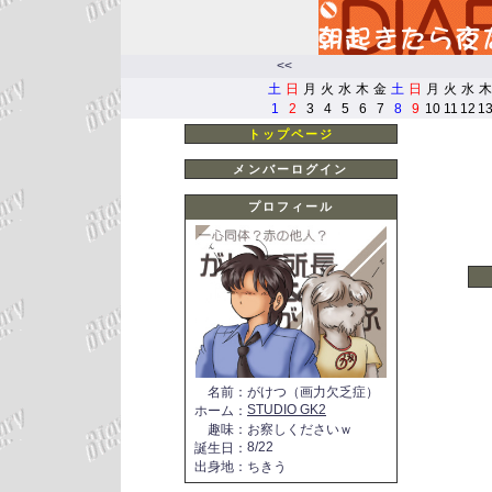
<<
土
日
月
火
水
木
金
土
日
月
火
水
木
1
2
3
4
5
6
7
8
9
10
11
12
1
トップページ
メンバーログイン
プロフィール
名前
：
がけつ（画力欠乏症）
STUDIO GK2
ホーム
：
趣味
：
お察しくださいｗ
8/22
誕生日
：
出身地
：
ちきう