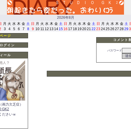
2026年8月
日
月
火
水
木
金
土
日
月
火
水
木
金
土
日
月
火
水
木
金
土
日
月
火
水
木
金
土
2
3
4
5
6
7
8
9
10
11
12
13
14
15
16
17
18
19
20
21
22
23
24
25
26
27
28
29
3
ページ
コメント
ログイン
パスワード
ィール
（画力欠乏症）
O GK2
くださいｗ