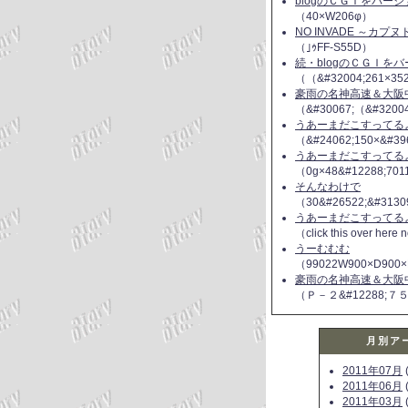
blogのＣＧＩをバー
（40×W206φ）
NO INVADE ～カプ
（｣ｩFF-S55D）
続・blogのＣＧＩを
（（&#32004;261×35
豪雨の名神高速＆大阪
（&#30067;（&#3200
うあーまだこすってるよ(
（&#24062;150×&#39
うあーまだこすってるよ(
（0g×48&#12288;70
そんなわけで
（30&#26522;&#3130
うあーまだこすってるよ(
（click this over here
うーむむむ
（99022W900×D900×
豪雨の名神高速＆大阪
（Ｐ－２&#12288;７
月別ア
2011年07月
(
2011年06月
(
2011年03月
(