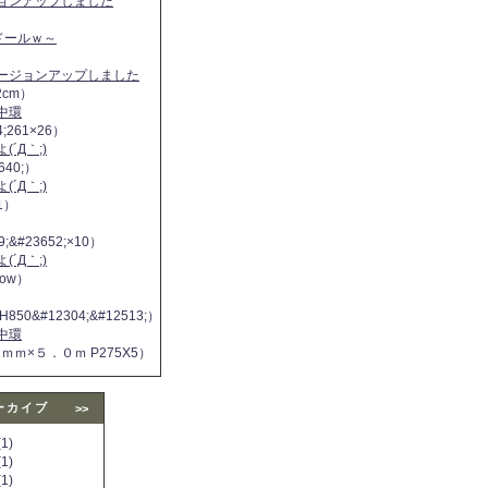
ジョンアップしました
ヌドールｗ～
バージョンアップしました
2cm）
中環
4;261×26）
´Д｀;)
640;）
´Д｀;)
11）
9;&#23652;×10）
´Д｀;)
 now）
H850&#12304;&#12513;）
中環
５ｍｍ×５．０ｍ P275X5）
ーカイブ
>>
1)
1)
1)