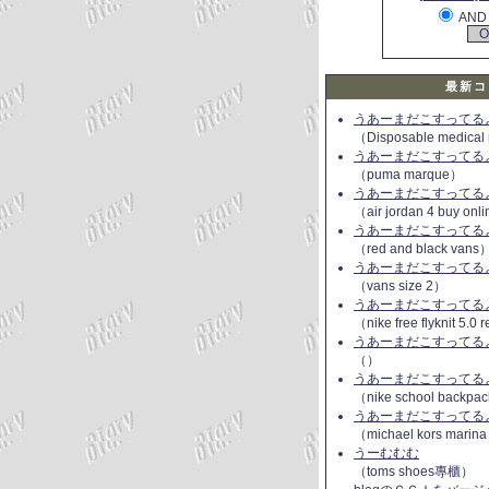
AND
最新コ
うあーまだこすってるよ(
（Disposable medical
うあーまだこすってるよ(
（puma marque）
うあーまだこすってるよ(
（air jordan 4 buy onl
うあーまだこすってるよ(
（red and black vans
うあーまだこすってるよ(
（vans size 2）
うあーまだこすってるよ(
（nike free flyknit 5.0
うあーまだこすってるよ(
（）
うあーまだこすってるよ(
（nike school backpac
うあーまだこすってるよ(
（michael kors marin
うーむむむ
（toms shoes專櫃）