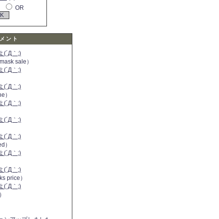
OR
メント
´Д｀;)
 mask sale）
´Д｀;)
´Д｀;)
ine）
´Д｀;)
）
´Д｀;)
´Д｀;)
 red）
´Д｀;)
´Д｀;)
ks price）
´Д｀;)
a）