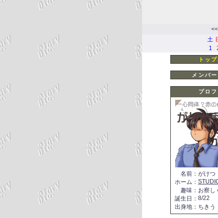
<<
土
1
トップ
メンバー
プロフ
名前
：
がけつ
STUDI
ホーム
：
趣味
：
お察し
8/22
誕生日
：
出身地
：
ちきう