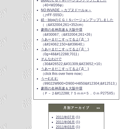
blogのＣＧＩをバージョンアップしました
（40×W206φ）
NO INVADE ～カプヌドールｗ～
（｣ｩFF-S55D）
続・blogのＣＧＩをバージョンアップしました
（（&#32004;261×352cm）
豪雨の名神高速＆大阪中環
（&#30067;（&#32004;261×26）
うあーまだこすってるよ(´Д｀;)
（&#24062;150×&#39640;）
うあーまだこすってるよ(´Д｀;)
（0g×48&#12288;7011）
そんなわけで
（30&#26522;&#31309;&#23652;×10）
うあーまだこすってるよ(´Д｀;)
（click this over here now）
うーむむむ
（99022W900×D900×H850&#12304;&#12513;）
豪雨の名神高速＆大阪中環
（Ｐ－２&#12288;７５ｍｍ×５．０ｍ P275X5）
月別アーカイブ
>>
2011年07月
(1)
2011年06月
(1)
2011年03月
(1)