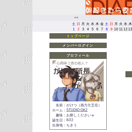
<<
土
日
月
火
水
木
金
土
日
月
火
水
木
1
2
3
4
5
6
7
8
9
10
11
12
1
トップページ
メンバーログイン
プロフィール
名前
：
がけつ（画力欠乏症）
STUDIO GK2
ホーム
：
趣味
：
お察しくださいｗ
8/22
誕生日
：
出身地
：
ちきう