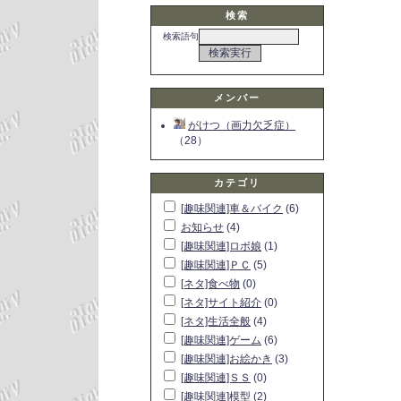
検索
検索語句
メンバー
がけつ（画力欠乏症）
（28）
カテゴリ
[趣味関連]車＆バイク
(6)
お知らせ
(4)
[趣味関連]ロボ娘
(1)
[趣味関連]ＰＣ
(5)
[ネタ]食べ物
(0)
[ネタ]サイト紹介
(0)
[ネタ]生活全般
(4)
[趣味関連]ゲーム
(6)
[趣味関連]お絵かき
(3)
[趣味関連]ＳＳ
(0)
[趣味関連]模型
(2)