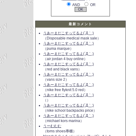
AND
OR
最新コメント
うあーまだこすってるよ(´Д｀;)
（Disposable medical mask sale）
うあーまだこすってるよ(´Д｀;)
（puma marque）
うあーまだこすってるよ(´Д｀;)
（air jordan 4 buy online）
うあーまだこすってるよ(´Д｀;)
（red and black vans）
うあーまだこすってるよ(´Д｀;)
（vans size 2）
うあーまだこすってるよ(´Д｀;)
（nike free flyknit 5.0 red）
うあーまだこすってるよ(´Д｀;)
（）
うあーまだこすってるよ(´Д｀;)
（nike school backpacks price）
うあーまだこすってるよ(´Д｀;)
（michael kors marina）
うーむむむ
（toms shoes專櫃）