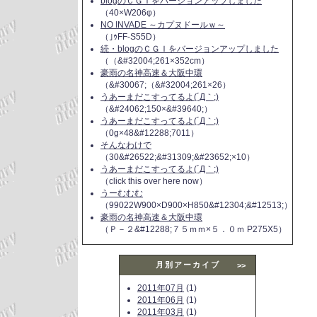
blogのＣＧＩをバージョンアップしました
（40×W206φ）
NO INVADE ～カプヌドールｗ～
（｣ｩFF-S55D）
続・blogのＣＧＩをバージョンアップしました
（（&#32004;261×352cm）
豪雨の名神高速＆大阪中環
（&#30067;（&#32004;261×26）
うあーまだこすってるよ(´Д｀;)
（&#24062;150×&#39640;）
うあーまだこすってるよ(´Д｀;)
（0g×48&#12288;7011）
そんなわけで
（30&#26522;&#31309;&#23652;×10）
うあーまだこすってるよ(´Д｀;)
（click this over here now）
うーむむむ
（99022W900×D900×H850&#12304;&#12513;）
豪雨の名神高速＆大阪中環
（Ｐ－２&#12288;７５ｍｍ×５．０ｍ P275X5）
月別アーカイブ
>>
2011年07月
(1)
2011年06月
(1)
2011年03月
(1)