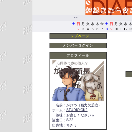
<<
土
日
月
火
水
木
金
土
日
月
火
水
木
1
2
3
4
5
6
7
8
9
10
11
12
1
トップページ
メンバーログイン
プロフィール
名前
：
がけつ（画力欠乏症）
STUDIO GK2
ホーム
：
趣味
：
お察しくださいｗ
8/22
誕生日
：
出身地
：
ちきう