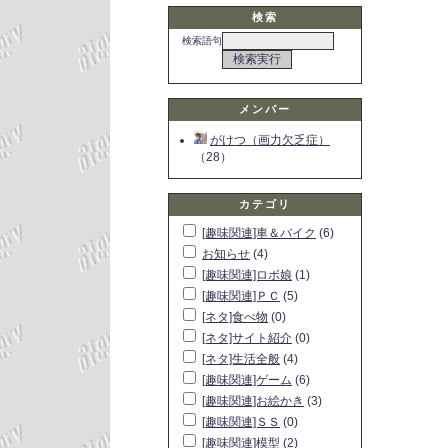
検索
検索語句
メンバー
がけつ（画力欠乏症）
（28）
カテゴリ
[趣味関連]車＆バイク
(6)
お知らせ
(4)
[趣味関連]ロボ娘
(1)
[趣味関連]ＰＣ
(5)
[ネタ]食べ物
(0)
[ネタ]サイト紹介
(0)
[ネタ]生活全般
(4)
[趣味関連]ゲーム
(6)
[趣味関連]お絵かき
(3)
[趣味関連]ＳＳ
(0)
[趣味関連]模型
(2)