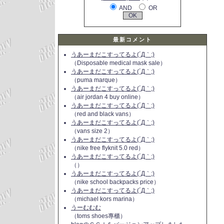
AND
OR
最新コメント
うあーまだこすってるよ(´Д｀;)
（Disposable medical mask sale）
うあーまだこすってるよ(´Д｀;)
（puma marque）
うあーまだこすってるよ(´Д｀;)
（air jordan 4 buy online）
うあーまだこすってるよ(´Д｀;)
（red and black vans）
うあーまだこすってるよ(´Д｀;)
（vans size 2）
うあーまだこすってるよ(´Д｀;)
（nike free flyknit 5.0 red）
うあーまだこすってるよ(´Д｀;)
（）
うあーまだこすってるよ(´Д｀;)
（nike school backpacks price）
うあーまだこすってるよ(´Д｀;)
（michael kors marina）
うーむむむ
（toms shoes專櫃）