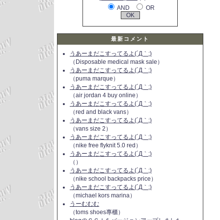
AND
OR
最新コメント
うあーまだこすってるよ(´Д｀;)
（Disposable medical mask sale）
うあーまだこすってるよ(´Д｀;)
（puma marque）
うあーまだこすってるよ(´Д｀;)
（air jordan 4 buy online）
うあーまだこすってるよ(´Д｀;)
（red and black vans）
うあーまだこすってるよ(´Д｀;)
（vans size 2）
うあーまだこすってるよ(´Д｀;)
（nike free flyknit 5.0 red）
うあーまだこすってるよ(´Д｀;)
（）
うあーまだこすってるよ(´Д｀;)
（nike school backpacks price）
うあーまだこすってるよ(´Д｀;)
（michael kors marina）
うーむむむ
（toms shoes專櫃）