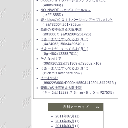
blogのＣＧＩをバージョンアップしました
（40×W206φ）
NO INVADE ～カプヌドールｗ～
（｣ｩFF-S55D）
続・blogのＣＧＩをバージョンアップしました
（（&#32004;261×352cm）
豪雨の名神高速＆大阪中環
（&#30067;（&#32004;261×26）
うあーまだこすってるよ(´Д｀;)
（&#24062;150×&#39640;）
うあーまだこすってるよ(´Д｀;)
（0g×48&#12288;7011）
そんなわけで
（30&#26522;&#31309;&#23652;×10）
うあーまだこすってるよ(´Д｀;)
（click this over here now）
うーむむむ
（99022W900×D900×H850&#12304;&#12513;）
豪雨の名神高速＆大阪中環
（Ｐ－２&#12288;７５ｍｍ×５．０ｍ P275X5）
月別アーカイブ
>>
2011年07月
(1)
2011年06月
(1)
2011年03月
(1)