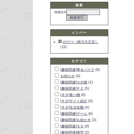
検索
検索語句
メンバー
がけつ（画力欠乏症）
（28）
カテゴリ
[趣味関連]車＆バイク
(6)
お知らせ
(4)
[趣味関連]ロボ娘
(1)
[趣味関連]ＰＣ
(5)
[ネタ]食べ物
(0)
[ネタ]サイト紹介
(0)
[ネタ]生活全般
(4)
[趣味関連]ゲーム
(6)
[趣味関連]お絵かき
(3)
[趣味関連]ＳＳ
(0)
[趣味関連]模型
(2)