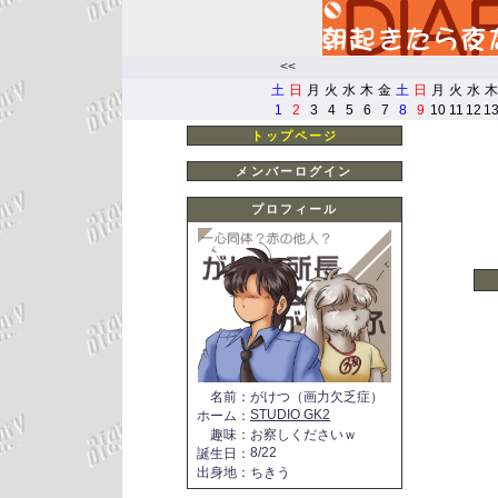
<<
土
日
月
火
水
木
金
土
日
月
火
水
木
1
2
3
4
5
6
7
8
9
10
11
12
1
トップページ
メンバーログイン
プロフィール
名前
：
がけつ（画力欠乏症）
STUDIO GK2
ホーム
：
趣味
：
お察しくださいｗ
8/22
誕生日
：
出身地
：
ちきう