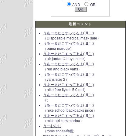
AND
OR
最新コメント
うあーまだこすってるよ(´Д｀;)
（Disposable medical mask sale）
うあーまだこすってるよ(´Д｀;)
（puma marque）
うあーまだこすってるよ(´Д｀;)
（air jordan 4 buy online）
うあーまだこすってるよ(´Д｀;)
（red and black vans）
うあーまだこすってるよ(´Д｀;)
（vans size 2）
うあーまだこすってるよ(´Д｀;)
（nike free flyknit 5.0 red）
うあーまだこすってるよ(´Д｀;)
（）
うあーまだこすってるよ(´Д｀;)
（nike school backpacks price）
うあーまだこすってるよ(´Д｀;)
（michael kors marina）
うーむむむ
（toms shoes專櫃）