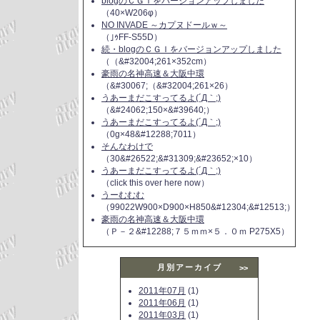
blogのＣＧＩをバージョンアップしました
（40×W206φ）
NO INVADE ～カプヌドールｗ～
（｣ｩFF-S55D）
続・blogのＣＧＩをバージョンアップしました
（（&#32004;261×352cm）
豪雨の名神高速＆大阪中環
（&#30067;（&#32004;261×26）
うあーまだこすってるよ(´Д｀;)
（&#24062;150×&#39640;）
うあーまだこすってるよ(´Д｀;)
（0g×48&#12288;7011）
そんなわけで
（30&#26522;&#31309;&#23652;×10）
うあーまだこすってるよ(´Д｀;)
（click this over here now）
うーむむむ
（99022W900×D900×H850&#12304;&#12513;）
豪雨の名神高速＆大阪中環
（Ｐ－２&#12288;７５ｍｍ×５．０ｍ P275X5）
月別アーカイブ
>>
2011年07月
(1)
2011年06月
(1)
2011年03月
(1)