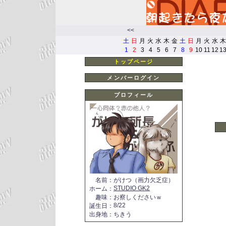
<<
土
日
月
火
水
木
金
土
日
月
火
水
木
1
2
3
4
5
6
7
8
9
10
11
12
1
トップページ
メンバーログイン
プロフィール
名前
：
がけつ（画力欠乏症）
STUDIO GK2
ホーム
：
趣味
：
お察しくださいｗ
8/22
誕生日
：
出身地
：
ちきう