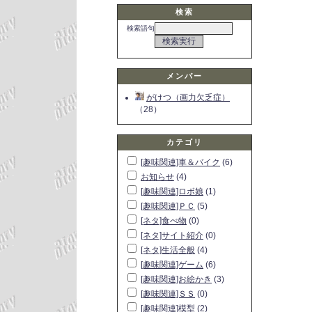
検索
検索語句
メンバー
がけつ（画力欠乏症）
（28）
カテゴリ
[趣味関連]車＆バイク
(6)
お知らせ
(4)
[趣味関連]ロボ娘
(1)
[趣味関連]ＰＣ
(5)
[ネタ]食べ物
(0)
[ネタ]サイト紹介
(0)
[ネタ]生活全般
(4)
[趣味関連]ゲーム
(6)
[趣味関連]お絵かき
(3)
[趣味関連]ＳＳ
(0)
[趣味関連]模型
(2)