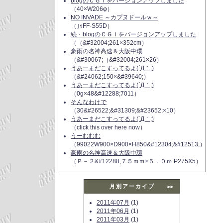
blogのＣＧＩをバージョンアップしました
（40×W206φ）
NO INVADE ～カプヌドールｗ～
（｣ｩFF-S55D）
続・blogのＣＧＩをバージョンアップしました
（（&#32004;261×352cm）
豪雨の名神高速＆大阪中環
（&#30067;（&#32004;261×26）
うあーまだこすってるよ(´Д｀;)
（&#24062;150×&#39640;）
うあーまだこすってるよ(´Д｀;)
（0g×48&#12288;7011）
そんなわけで
（30&#26522;&#31309;&#23652;×10）
うあーまだこすってるよ(´Д｀;)
（click this over here now）
うーむむむ
（99022W900×D900×H850&#12304;&#12513;）
豪雨の名神高速＆大阪中環
（Ｐ－２&#12288;７５ｍｍ×５．０ｍ P275X5）
月別アーカイブ
>>
2011年07月
(1)
2011年06月
(1)
2011年03月
(1)