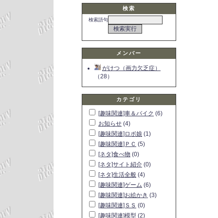
検索
検索語句
メンバー
がけつ（画力欠乏症）
（28）
カテゴリ
[趣味関連]車＆バイク
(6)
お知らせ
(4)
[趣味関連]ロボ娘
(1)
[趣味関連]ＰＣ
(5)
[ネタ]食べ物
(0)
[ネタ]サイト紹介
(0)
[ネタ]生活全般
(4)
[趣味関連]ゲーム
(6)
[趣味関連]お絵かき
(3)
[趣味関連]ＳＳ
(0)
[趣味関連]模型
(2)