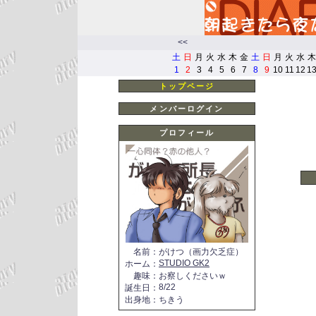
<<
土
日
月
火
水
木
金
土
日
月
火
水
木
1
2
3
4
5
6
7
8
9
10
11
12
1
トップページ
メンバーログイン
プロフィール
名前
：
がけつ（画力欠乏症）
STUDIO GK2
ホーム
：
趣味
：
お察しくださいｗ
8/22
誕生日
：
出身地
：
ちきう