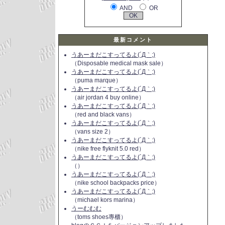
AND
OR
最新コメント
うあーまだこすってるよ(´Д｀;)
（Disposable medical mask sale）
うあーまだこすってるよ(´Д｀;)
（puma marque）
うあーまだこすってるよ(´Д｀;)
（air jordan 4 buy online）
うあーまだこすってるよ(´Д｀;)
（red and black vans）
うあーまだこすってるよ(´Д｀;)
（vans size 2）
うあーまだこすってるよ(´Д｀;)
（nike free flyknit 5.0 red）
うあーまだこすってるよ(´Д｀;)
（）
うあーまだこすってるよ(´Д｀;)
（nike school backpacks price）
うあーまだこすってるよ(´Д｀;)
（michael kors marina）
うーむむむ
（toms shoes專櫃）