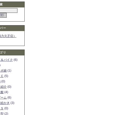
索
バー
画力欠乏症）
ゴリ
車＆バイク
(6)
)
ロボ娘
(1)
ＰＣ
(5)
物
(0)
ト紹介
(0)
全般
(4)
ゲーム
(6)
お絵かき
(3)
ＳＳ
(0)
模型
(2)