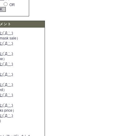
OR
メント
´Д｀;)
 mask sale）
´Д｀;)
´Д｀;)
ine）
´Д｀;)
）
´Д｀;)
´Д｀;)
 red）
´Д｀;)
´Д｀;)
ks price）
´Д｀;)
a）