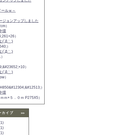
ジョンアップしました
ヌドールｗ～
バージョンアップしました
2cm）
中環
4;261×26）
´Д｀;)
640;）
´Д｀;)
11）
9;&#23652;×10）
´Д｀;)
 now）
H850&#12304;&#12513;）
中環
５ｍｍ×５．０ｍ P275X5）
ーカイブ
>>
1)
1)
1)