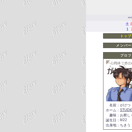
<<
土
1
トップ
メンバー
プロフ
名前
：
がけつ
STUDI
ホーム
：
趣味
：
お察し
8/22
誕生日
：
出身地
：
ちきう