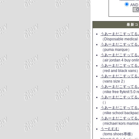
AND
最新コ
うあーまだこすってるよ(
（Disposable medical
うあーまだこすってるよ(
（puma marque）
うあーまだこすってるよ(
（air jordan 4 buy onl
うあーまだこすってるよ(
（red and black vans
うあーまだこすってるよ(
（vans size 2）
うあーまだこすってるよ(
（nike free flyknit 5.0
うあーまだこすってるよ(
（）
うあーまだこすってるよ(
（nike school backpac
うあーまだこすってるよ(
（michael kors marin
うーむむむ
（toms shoes專櫃）