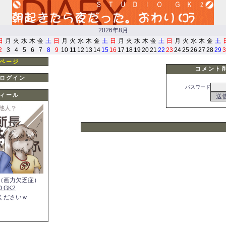
2026年8月
日
月
火
水
木
金
土
日
月
火
水
木
金
土
日
月
火
水
木
金
土
日
月
火
水
木
金
土
2
3
4
5
6
7
8
9
10
11
12
13
14
15
16
17
18
19
20
21
22
23
24
25
26
27
28
29
3
ページ
コメント
ログイン
パスワード
ィール
（画力欠乏症）
O GK2
くださいｗ