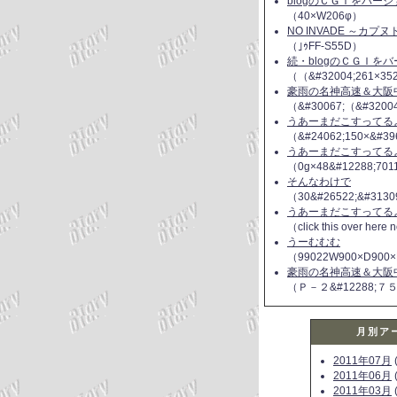
blogのＣＧＩをバー
（40×W206φ）
NO INVADE ～カプ
（｣ｩFF-S55D）
続・blogのＣＧＩを
（（&#32004;261×35
豪雨の名神高速＆大阪
（&#30067;（&#3200
うあーまだこすってるよ(
（&#24062;150×&#39
うあーまだこすってるよ(
（0g×48&#12288;70
そんなわけで
（30&#26522;&#3130
うあーまだこすってるよ(
（click this over here
うーむむむ
（99022W900×D900×
豪雨の名神高速＆大阪
（Ｐ－２&#12288;７
月別ア
2011年07月
(
2011年06月
(
2011年03月
(