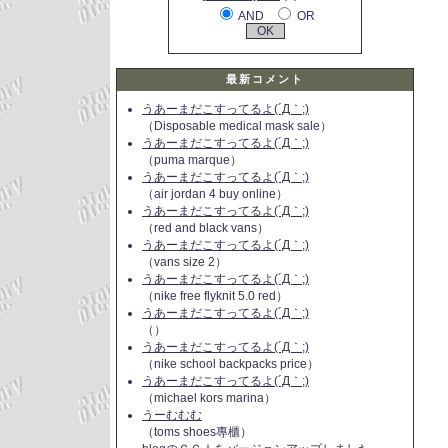
AND
OR
最新コメント
うあーまだこすってるよ(´Д｀;)
（Disposable medical mask sale）
うあーまだこすってるよ(´Д｀;)
（puma marque）
うあーまだこすってるよ(´Д｀;)
（air jordan 4 buy online）
うあーまだこすってるよ(´Д｀;)
（red and black vans）
うあーまだこすってるよ(´Д｀;)
（vans size 2）
うあーまだこすってるよ(´Д｀;)
（nike free flyknit 5.0 red）
うあーまだこすってるよ(´Д｀;)
（）
うあーまだこすってるよ(´Д｀;)
（nike school backpacks price）
うあーまだこすってるよ(´Д｀;)
（michael kors marina）
うーむむむ
（toms shoes專櫃）