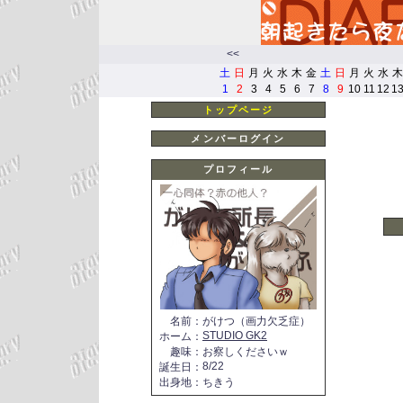
<<
土
日
月
火
水
木
金
土
日
月
火
水
木
1
2
3
4
5
6
7
8
9
10
11
12
1
トップページ
メンバーログイン
プロフィール
名前
：
がけつ（画力欠乏症）
STUDIO GK2
ホーム
：
趣味
：
お察しくださいｗ
8/22
誕生日
：
出身地
：
ちきう