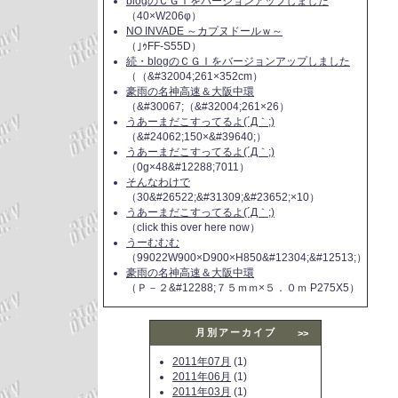
blogのＣＧＩをバージョンアップしました
（40×W206φ）
NO INVADE ～カプヌドールｗ～
（｣ｩFF-S55D）
続・blogのＣＧＩをバージョンアップしました
（（&#32004;261×352cm）
豪雨の名神高速＆大阪中環
（&#30067;（&#32004;261×26）
うあーまだこすってるよ(´Д｀;)
（&#24062;150×&#39640;）
うあーまだこすってるよ(´Д｀;)
（0g×48&#12288;7011）
そんなわけで
（30&#26522;&#31309;&#23652;×10）
うあーまだこすってるよ(´Д｀;)
（click this over here now）
うーむむむ
（99022W900×D900×H850&#12304;&#12513;）
豪雨の名神高速＆大阪中環
（Ｐ－２&#12288;７５ｍｍ×５．０ｍ P275X5）
月別アーカイブ
>>
2011年07月
(1)
2011年06月
(1)
2011年03月
(1)