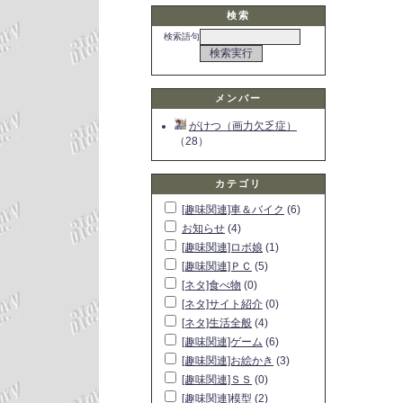
検索
検索語句
メンバー
がけつ（画力欠乏症）
（28）
カテゴリ
[趣味関連]車＆バイク
(6)
お知らせ
(4)
[趣味関連]ロボ娘
(1)
[趣味関連]ＰＣ
(5)
[ネタ]食べ物
(0)
[ネタ]サイト紹介
(0)
[ネタ]生活全般
(4)
[趣味関連]ゲーム
(6)
[趣味関連]お絵かき
(3)
[趣味関連]ＳＳ
(0)
[趣味関連]模型
(2)