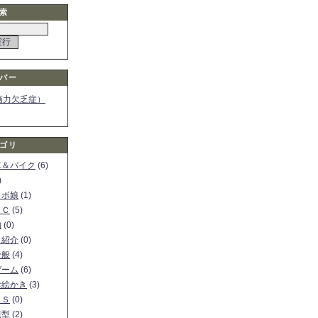
索
バー
画力欠乏症）
ゴリ
車＆バイク
(6)
)
ロボ娘
(1)
ＰＣ
(5)
物
(0)
ト紹介
(0)
全般
(4)
ゲーム
(6)
お絵かき
(3)
ＳＳ
(0)
模型
(2)