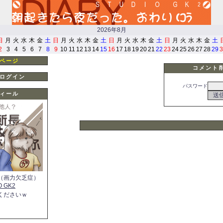
2026年8月
日
月
火
水
木
金
土
日
月
火
水
木
金
土
日
月
火
水
木
金
土
日
月
火
水
木
金
土
2
3
4
5
6
7
8
9
10
11
12
13
14
15
16
17
18
19
20
21
22
23
24
25
26
27
28
29
3
ページ
コメント
ログイン
パスワード
ィール
（画力欠乏症）
O GK2
くださいｗ