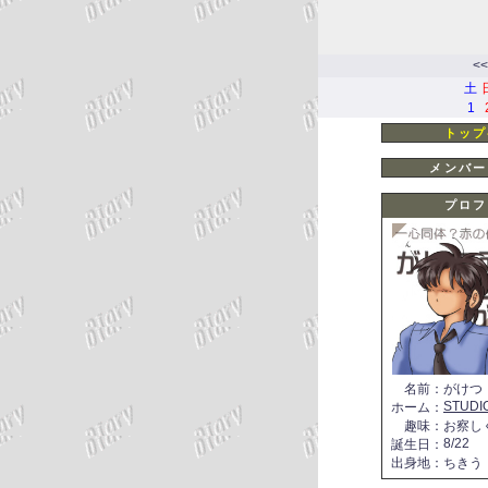
<<
土
1
トップ
メンバー
プロフ
名前
：
がけつ
STUDI
ホーム
：
趣味
：
お察し
8/22
誕生日
：
出身地
：
ちきう