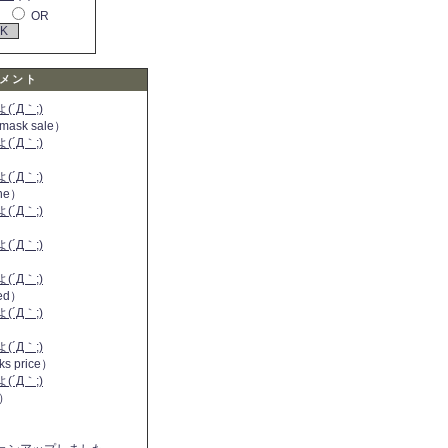
OR
メント
´Д｀;)
 mask sale）
´Д｀;)
´Д｀;)
ine）
´Д｀;)
）
´Д｀;)
´Д｀;)
 red）
´Д｀;)
´Д｀;)
ks price）
´Д｀;)
a）