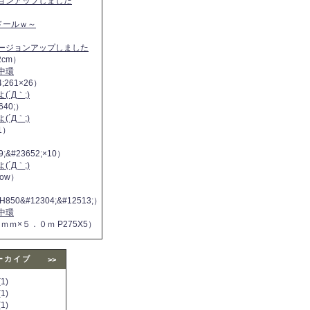
ジョンアップしました
ヌドールｗ～
バージョンアップしました
2cm）
中環
4;261×26）
´Д｀;)
640;）
´Д｀;)
11）
9;&#23652;×10）
´Д｀;)
 now）
H850&#12304;&#12513;）
中環
５ｍｍ×５．０ｍ P275X5）
ーカイブ
>>
1)
1)
1)