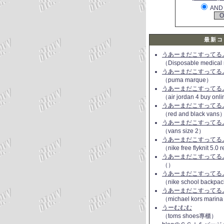
AND
最新コ
うあーまだこすってるよ(
（Disposable medical
うあーまだこすってるよ(
（puma marque）
うあーまだこすってるよ(
（air jordan 4 buy onl
うあーまだこすってるよ(
（red and black vans
うあーまだこすってるよ(
（vans size 2）
うあーまだこすってるよ(
（nike free flyknit 5.0
うあーまだこすってるよ(
（）
うあーまだこすってるよ(
（nike school backpac
うあーまだこすってるよ(
（michael kors marin
うーむむむ
（toms shoes專櫃）