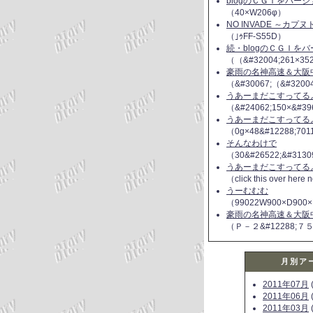
blogのＣＧＩをバー
（40×W206φ）
NO INVADE ～カプ
（｣ｩFF-S55D）
続・blogのＣＧＩを
（（&#32004;261×35
豪雨の名神高速＆大阪
（&#30067;（&#3200
うあーまだこすってるよ(
（&#24062;150×&#39
うあーまだこすってるよ(
（0g×48&#12288;70
そんなわけで
（30&#26522;&#3130
うあーまだこすってるよ(
（click this over here
うーむむむ
（99022W900×D900×
豪雨の名神高速＆大阪
（Ｐ－２&#12288;７
月別ア
2011年07月
(
2011年06月
(
2011年03月
(