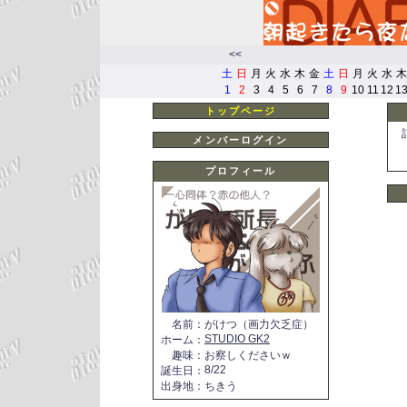
<<
土
日
月
火
水
木
金
土
日
月
火
水
木
1
2
3
4
5
6
7
8
9
10
11
12
1
トップページ
メンバーログイン
プロフィール
名前
：
がけつ（画力欠乏症）
STUDIO GK2
ホーム
：
趣味
：
お察しくださいｗ
8/22
誕生日
：
出身地
：
ちきう