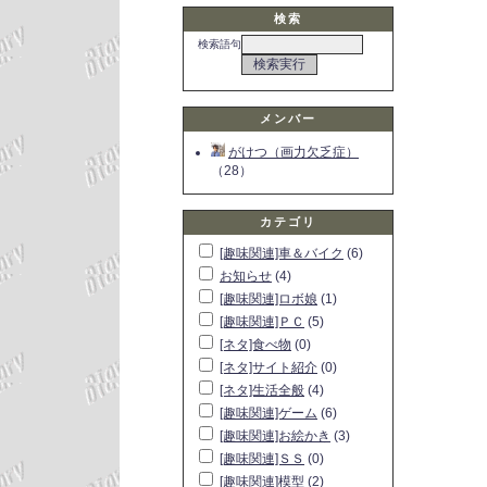
検索
検索語句
メンバー
がけつ（画力欠乏症）
（28）
カテゴリ
[趣味関連]車＆バイク
(6)
お知らせ
(4)
[趣味関連]ロボ娘
(1)
[趣味関連]ＰＣ
(5)
[ネタ]食べ物
(0)
[ネタ]サイト紹介
(0)
[ネタ]生活全般
(4)
[趣味関連]ゲーム
(6)
[趣味関連]お絵かき
(3)
[趣味関連]ＳＳ
(0)
[趣味関連]模型
(2)