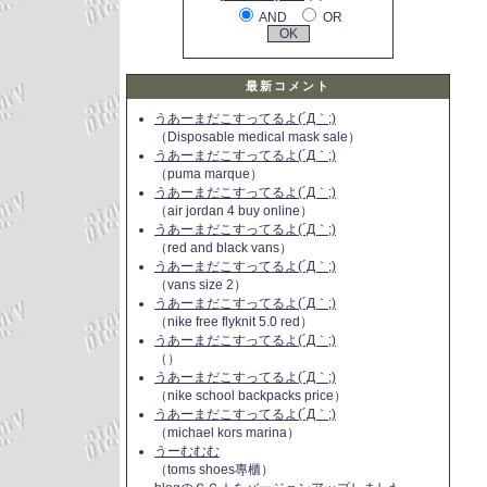
AND
OR
最新コメント
うあーまだこすってるよ(´Д｀;)
（Disposable medical mask sale）
うあーまだこすってるよ(´Д｀;)
（puma marque）
うあーまだこすってるよ(´Д｀;)
（air jordan 4 buy online）
うあーまだこすってるよ(´Д｀;)
（red and black vans）
うあーまだこすってるよ(´Д｀;)
（vans size 2）
うあーまだこすってるよ(´Д｀;)
（nike free flyknit 5.0 red）
うあーまだこすってるよ(´Д｀;)
（）
うあーまだこすってるよ(´Д｀;)
（nike school backpacks price）
うあーまだこすってるよ(´Д｀;)
（michael kors marina）
うーむむむ
（toms shoes專櫃）