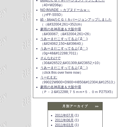
blogのＣＧＩをバージョンアップしました
（40×W206φ）
NO INVADE ～カプヌドールｗ～
（｣ｩFF-S55D）
続・blogのＣＧＩをバージョンアップしました
（（&#32004;261×352cm）
豪雨の名神高速＆大阪中環
（&#30067;（&#32004;261×26）
うあーまだこすってるよ(´Д｀;)
（&#24062;150×&#39640;）
うあーまだこすってるよ(´Д｀;)
（0g×48&#12288;7011）
そんなわけで
（30&#26522;&#31309;&#23652;×10）
うあーまだこすってるよ(´Д｀;)
（click this over here now）
うーむむむ
（99022W900×D900×H850&#12304;&#12513;）
豪雨の名神高速＆大阪中環
（Ｐ－２&#12288;７５ｍｍ×５．０ｍ P275X5）
月別アーカイブ
>>
2011年07月
(1)
2011年06月
(1)
2011年03月
(1)