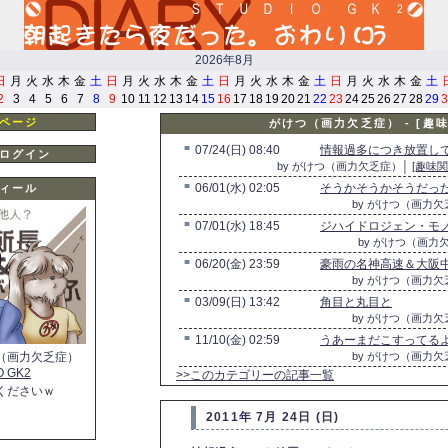
2026年8月
日
月
火
水
木
金
土
日
月
火
水
木
金
土
日
月
火
水
木
金
土
日
月
火
水
木
金
土
2
3
4
5
6
7
8
9
10
11
12
13
14
15
16
17
18
19
20
21
22
23
24
25
26
27
28
29
3
ページ
がけつ（画力欠乏症） - [趣
■
07/24(日) 08:40
情報過多につき放置して
ログイン
by がけつ（画力欠乏症）│
[趣味関
■
06/01(水) 02:05
そうかそうかそうだっ
ィール
by がけつ（画力
■
07/01(水) 18:45
ジハイドロジェン・モノ
by がけつ（画力
■
06/20(金) 23:59
豪雨の名神高速＆大阪
by がけつ（画力
■
03/09(日) 13:42
角目と丸目と
by がけつ（画力
■
11/10(金) 02:59
うあーまだこすってるよ(´
（画力欠乏症）
by がけつ（画力
O GK2
>>このカテゴリーの記事一覧
くださいｗ
2011年 7月 24日 (日)