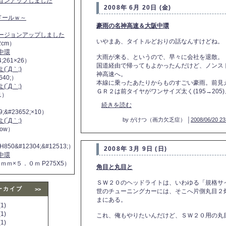
ジョンアップしました
2008年 6月 20日 (金)
ヌドールｗ～
豪雨の名神高速＆大阪中環
バージョンアップしました
いやまあ、タイトルどおりの話なんすけどね。
2cm）
中環
大雨が来る、というので、早々に会社を退散。
4;261×26）
国道経由で帰ってもよかったんだけど、ノンス
´Д｀;)
神高速へ。
640;）
本線に乗ったあたりからものすごい豪雨。前見
´Д｀;)
ＧＲ２は前タイヤがワンサイズ太く(195→205)、
11）
続きを読む
9;&#23652;×10）
by がけつ（画力欠乏症） │
2008/06/20 23
´Д｀;)
 now）
H850&#12304;&#12513;）
2008年 3月 9日 (日)
中環
５ｍｍ×５．０ｍ P275X5）
角目と丸目と
ＳＷ２０のヘッドライトは、いわゆる「規格サ
ーカイブ
>>
世のチューニングカーには、そこへ片側丸目２灯
まにある。
1)
1)
これ、俺もやりたいんだけど、ＳＷ２０用の丸
1)