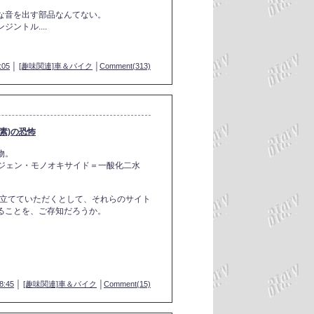
な音を出す部品なんてない。
ントル....
:05
│
[趣味関連]車＆バイク
│
Comment(313)
素)の恐怖
物。
ハイドロジェン・モノオキサイド＝一酸化二水
いを立てていただくとして、それらのサイト
ることを、ご存知だろうか。
8:45
│
[趣味関連]車＆バイク
│
Comment(15)