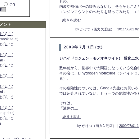
もの。
OR
内装や補強バーの緩みもないし、そもそもこん
エンジンマウントのへたりを疑ってみたり、エンジ
続きを読む
メント
by がけつ（画力欠乏症） │
2011/06/01 02
´Д｀;)
 mask sale）
´Д｀;)
2009年 7月 1日 (水)
´Д｀;)
ジハイドロジェン・モノオキサイド(一酸化二水
ine）
´Д｀;)
数年前から、世界中で大問題になっている化合
）
その名は、Dihydrogen Monoxide（ジ
´Д｀;)
素）。
´Д｀;)
その危険性については、Google先生にお伺
 red）
では紹介されていない、もう一つの危険性があ
´Д｀;)
それは、
´Д｀;)
『液体の....
ks price）
続きを読む
´Д｀;)
a）
by がけつ（画力欠乏症） │
2009/07/01 1