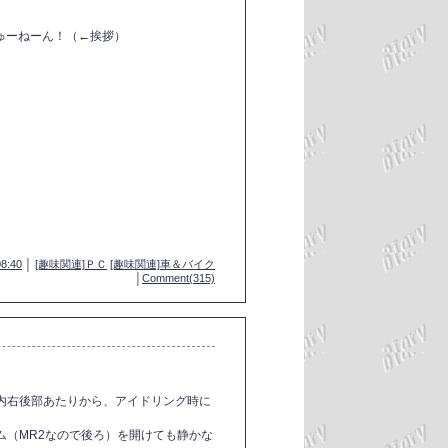
ちゅーねーん！（←挨拶）
08:40
│
[趣味関連]ＰＣ
[趣味関連]車＆バイク
│
Comment(315)
内右後部あたりから、アイドリング時に
ム（MR2なので後ろ）を開けても静かな