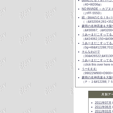
blogのＣＧＩをバー
（40×W206φ）
NO INVADE ～カプ
（｣ｩFF-S55D）
続・blogのＣＧＩを
（（&#32004;261×35
豪雨の名神高速＆大阪
（&#30067;（&#3200
うあーまだこすってるよ(
（&#24062;150×&#39
うあーまだこすってるよ(
（0g×48&#12288;70
そんなわけで
（30&#26522;&#3130
うあーまだこすってるよ(
（click this over here
うーむむむ
（99022W900×D900×
豪雨の名神高速＆大阪
（Ｐ－２&#12288;７
月別ア
2011年07月
(
2011年06月
(
2011年03月
(