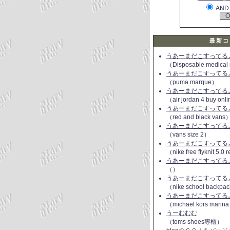
AND
最新コ
うあーまだこすってるよ(
（Disposable medical
うあーまだこすってるよ(
（puma marque）
うあーまだこすってるよ(
（air jordan 4 buy onl
うあーまだこすってるよ(
（red and black vans
うあーまだこすってるよ(
（vans size 2）
うあーまだこすってるよ(
（nike free flyknit 5.0
うあーまだこすってるよ(
（）
うあーまだこすってるよ(
（nike school backpac
うあーまだこすってるよ(
（michael kors marin
うーむむむ
（toms shoes專櫃）