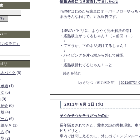
情報過多につき放置してましたorz
索
Twitterはじめたら完全にオーバーフローやっ
まあそんなわけで、近況報告です。
【SWのビビリ音、ようやく完全解決の巻】
バー
・遮熱板曲がってるじゃん！（←前回ココ）
↓
画力欠乏症）
・て言うか、下のネジ抜けてるじゃん！
↓
・パイピングを片っ端から外して確認
↓
ゴリ
・遮熱板折れてるじゃん！→と....
車＆バイク
(6)
続きを読む
)
by がけつ（画力欠乏症） │
2011/07/24 
ロボ娘
(1)
ＰＣ
(5)
物
(0)
2011年 6月 1日 (水)
ト紹介
(0)
全般
(4)
そうかそうかそうだったのか
ゲーム
(6)
お絵かき
(3)
長年悩まされてきた、愛車の謎の共振現象。車
ビリビリと。
ＳＳ
(0)
車内では聞こえるのに、外に出てエンジンルー
模型
(2)