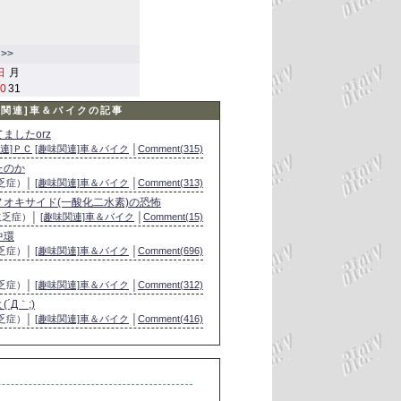
>>
日
月
0
31
味関連]車＆バイクの記事
ましたorz
連]ＰＣ
[趣味関連]車＆バイク
│
Comment(315)
たのか
欠乏症）│
[趣味関連]車＆バイク
│
Comment(313)
オキサイド(一酸化二水素)の恐怖
欠乏症）│
[趣味関連]車＆バイク
│
Comment(15)
中環
欠乏症）│
[趣味関連]車＆バイク
│
Comment(696)
欠乏症）│
[趣味関連]車＆バイク
│
Comment(312)
Д｀;)
欠乏症）│
[趣味関連]車＆バイク
│
Comment(416)