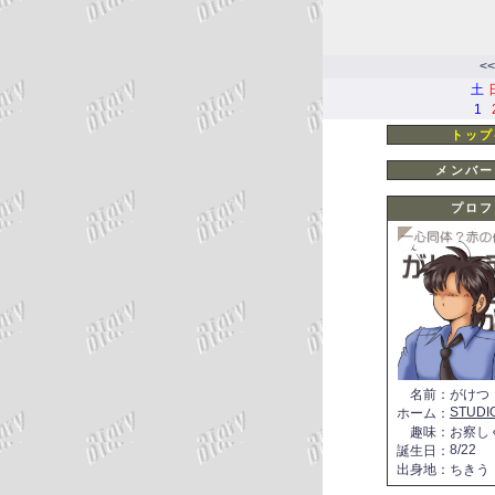
<<
土
1
トップ
メンバー
プロフ
名前
：
がけつ
STUDI
ホーム
：
趣味
：
お察し
8/22
誕生日
：
出身地
：
ちきう