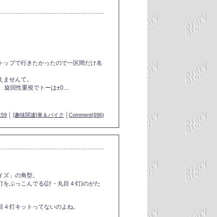
トップで行きたかったので一区間だけ名
えませんて。
旋回性重視でトーは±0....
:59
│
[趣味関連]車＆バイク
│
Comment(696)
イズ」の角型。
をぶっこんでる(計・丸目４灯)のがた
目４灯キットってないのよね。