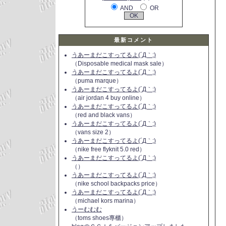
AND
OR
最新コメント
うあーまだこすってるよ(´Д｀;)
（Disposable medical mask sale）
うあーまだこすってるよ(´Д｀;)
（puma marque）
うあーまだこすってるよ(´Д｀;)
（air jordan 4 buy online）
うあーまだこすってるよ(´Д｀;)
（red and black vans）
うあーまだこすってるよ(´Д｀;)
（vans size 2）
うあーまだこすってるよ(´Д｀;)
（nike free flyknit 5.0 red）
うあーまだこすってるよ(´Д｀;)
（）
うあーまだこすってるよ(´Д｀;)
（nike school backpacks price）
うあーまだこすってるよ(´Д｀;)
（michael kors marina）
うーむむむ
（toms shoes專櫃）