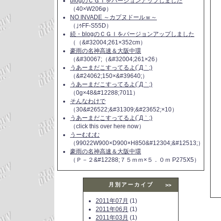
blogのＣＧＩをバージョンアップしました
（40×W206φ）
NO INVADE ～カプヌドールｗ～
（｣ｩFF-S55D）
続・blogのＣＧＩをバージョンアップしました
（（&#32004;261×352cm）
豪雨の名神高速＆大阪中環
（&#30067;（&#32004;261×26）
うあーまだこすってるよ(´Д｀;)
（&#24062;150×&#39640;）
うあーまだこすってるよ(´Д｀;)
（0g×48&#12288;7011）
そんなわけで
（30&#26522;&#31309;&#23652;×10）
うあーまだこすってるよ(´Д｀;)
（click this over here now）
うーむむむ
（99022W900×D900×H850&#12304;&#12513;）
豪雨の名神高速＆大阪中環
（Ｐ－２&#12288;７５ｍｍ×５．０ｍ P275X5）
月別アーカイブ
>>
2011年07月
(1)
2011年06月
(1)
2011年03月
(1)