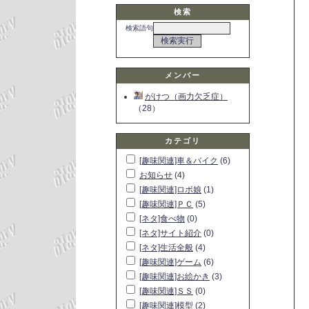
検索
検索語句
メンバー
がけつ（画力欠乏症）
（28）
カテゴリ
[趣味関連]車＆バイク
(6)
お知らせ
(4)
[趣味関連]ロボ娘
(1)
[趣味関連]ＰＣ
(5)
[ネタ]食べ物
(0)
[ネタ]サイト紹介
(0)
[ネタ]生活全般
(4)
[趣味関連]ゲーム
(6)
[趣味関連]お絵かき
(3)
[趣味関連]ＳＳ
(0)
[趣味関連]模型
(2)