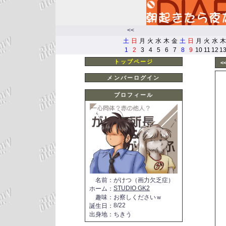
<<
土
日
月
火
水
木
金
土
日
月
火
水
木
1
2
3
4
5
6
7
8
9
10
11
12
1
トップページ
<
メンバーログイン
プロフィール
名前
：
がけつ（画力欠乏症）
STUDIO GK2
ホーム
：
趣味
：
お察しくださいｗ
8/22
誕生日
：
出身地
：
ちきう