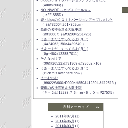
blogのＣＧＩをバージョンアップしました
（40×W206φ）
NO INVADE ～カプヌドールｗ～
（｣ｩFF-S55D）
続・blogのＣＧＩをバージョンアップしました
（（&#32004;261×352cm）
豪雨の名神高速＆大阪中環
（&#30067;（&#32004;261×26）
うあーまだこすってるよ(´Д｀;)
（&#24062;150×&#39640;）
うあーまだこすってるよ(´Д｀;)
（0g×48&#12288;7011）
そんなわけで
（30&#26522;&#31309;&#23652;×10）
うあーまだこすってるよ(´Д｀;)
（click this over here now）
うーむむむ
（99022W900×D900×H850&#12304;&#12513;）
豪雨の名神高速＆大阪中環
（Ｐ－２&#12288;７５ｍｍ×５．０ｍ P275X5）
月別アーカイブ
>>
2011年07月
(1)
2011年06月
(1)
2011年03月
(1)