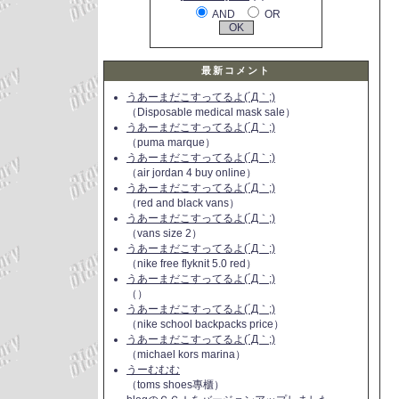
AND
OR
最新コメント
うあーまだこすってるよ(´Д｀;)
（Disposable medical mask sale）
うあーまだこすってるよ(´Д｀;)
（puma marque）
うあーまだこすってるよ(´Д｀;)
（air jordan 4 buy online）
うあーまだこすってるよ(´Д｀;)
（red and black vans）
うあーまだこすってるよ(´Д｀;)
（vans size 2）
うあーまだこすってるよ(´Д｀;)
（nike free flyknit 5.0 red）
うあーまだこすってるよ(´Д｀;)
（）
うあーまだこすってるよ(´Д｀;)
（nike school backpacks price）
うあーまだこすってるよ(´Д｀;)
（michael kors marina）
うーむむむ
（toms shoes專櫃）