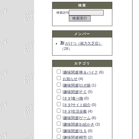
検索
検索語句
メンバー
がけつ（画力欠乏症）
（28）
カテゴリ
[趣味関連]車＆バイク
(6)
お知らせ
(4)
[趣味関連]ロボ娘
(1)
[趣味関連]ＰＣ
(5)
[ネタ]食べ物
(0)
[ネタ]サイト紹介
(0)
[ネタ]生活全般
(4)
[趣味関連]ゲーム
(6)
[趣味関連]お絵かき
(3)
[趣味関連]ＳＳ
(0)
[趣味関連]模型
(2)