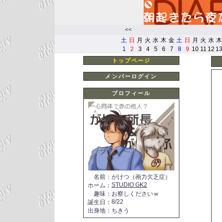
<<
土
日
月
火
水
木
金
土
日
月
火
水
木
1
2
3
4
5
6
7
8
9
10
11
12
1
トップページ
メンバーログイン
プロフィール
名前
：
がけつ（画力欠乏症）
STUDIO GK2
ホーム
：
趣味
：
お察しくださいｗ
8/22
誕生日
：
出身地
：
ちきう