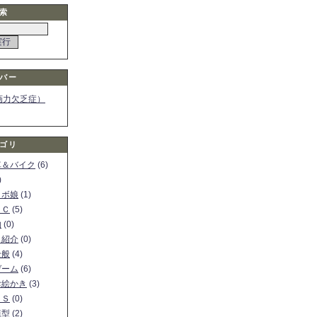
索
バー
画力欠乏症）
ゴリ
車＆バイク
(6)
)
ロボ娘
(1)
ＰＣ
(5)
物
(0)
ト紹介
(0)
全般
(4)
ゲーム
(6)
お絵かき
(3)
ＳＳ
(0)
模型
(2)