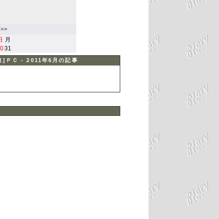
>>
日
月
0
31
]ＰＣ - 2011年6月の記事