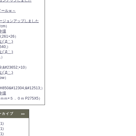
ジョンアップしました
ヌドールｗ～
バージョンアップしました
2cm）
中環
4;261×26）
´Д｀;)
640;）
´Д｀;)
11）
9;&#23652;×10）
´Д｀;)
 now）
H850&#12304;&#12513;）
中環
５ｍｍ×５．０ｍ P275X5）
ーカイブ
>>
1)
1)
1)