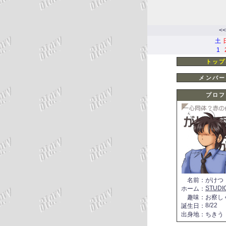
<<
土
1
トップ
メンバー
プロフ
名前
：
がけつ
STUDI
ホーム
：
趣味
：
お察し
8/22
誕生日
：
出身地
：
ちきう