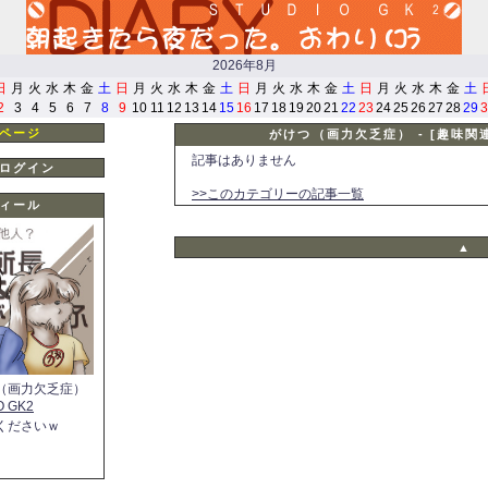
2026年8月
日
月
火
水
木
金
土
日
月
火
水
木
金
土
日
月
火
水
木
金
土
日
月
火
水
木
金
土
2
3
4
5
6
7
8
9
10
11
12
13
14
15
16
17
18
19
20
21
22
23
24
25
26
27
28
29
3
ページ
がけつ（画力欠乏症） - [趣味関連
記事はありません
ログイン
>>このカテゴリーの記事一覧
ィール
▲
（画力欠乏症）
O GK2
くださいｗ