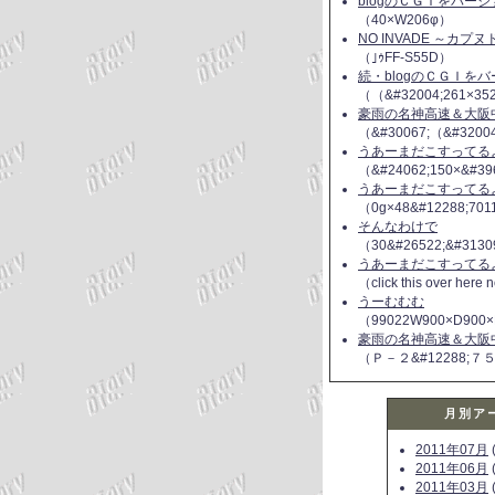
blogのＣＧＩをバー
（40×W206φ）
NO INVADE ～カプ
（｣ｩFF-S55D）
続・blogのＣＧＩを
（（&#32004;261×35
豪雨の名神高速＆大阪
（&#30067;（&#3200
うあーまだこすってるよ(
（&#24062;150×&#39
うあーまだこすってるよ(
（0g×48&#12288;70
そんなわけで
（30&#26522;&#3130
うあーまだこすってるよ(
（click this over here
うーむむむ
（99022W900×D900×
豪雨の名神高速＆大阪
（Ｐ－２&#12288;７
月別ア
2011年07月
(
2011年06月
(
2011年03月
(