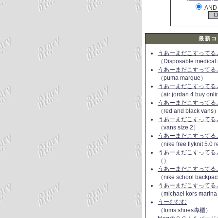
AND
最新コ
うあーまだこすってるよ(
（Disposable medical
うあーまだこすってるよ(
（puma marque）
うあーまだこすってるよ(
（air jordan 4 buy onl
うあーまだこすってるよ(
（red and black vans
うあーまだこすってるよ(
（vans size 2）
うあーまだこすってるよ(
（nike free flyknit 5.0
うあーまだこすってるよ(
（）
うあーまだこすってるよ(
（nike school backpac
うあーまだこすってるよ(
（michael kors marin
うーむむむ
（toms shoes專櫃）