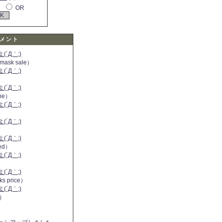
OR
メント
´Д｀;)
 mask sale）
´Д｀;)
´Д｀;)
ine）
´Д｀;)
）
´Д｀;)
´Д｀;)
 red）
´Д｀;)
´Д｀;)
ks price）
´Д｀;)
a）