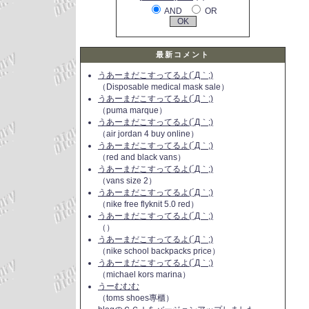
AND
OR
最新コメント
うあーまだこすってるよ(´Д｀;)
（Disposable medical mask sale）
うあーまだこすってるよ(´Д｀;)
（puma marque）
うあーまだこすってるよ(´Д｀;)
（air jordan 4 buy online）
うあーまだこすってるよ(´Д｀;)
（red and black vans）
うあーまだこすってるよ(´Д｀;)
（vans size 2）
うあーまだこすってるよ(´Д｀;)
（nike free flyknit 5.0 red）
うあーまだこすってるよ(´Д｀;)
（）
うあーまだこすってるよ(´Д｀;)
（nike school backpacks price）
うあーまだこすってるよ(´Д｀;)
（michael kors marina）
うーむむむ
（toms shoes專櫃）