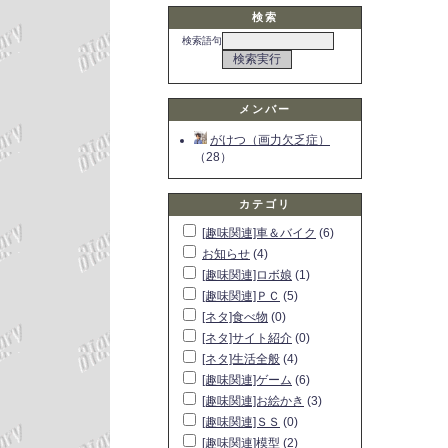
検索
検索語句
メンバー
がけつ（画力欠乏症）
（28）
カテゴリ
[趣味関連]車＆バイク
(6)
お知らせ
(4)
[趣味関連]ロボ娘
(1)
[趣味関連]ＰＣ
(5)
[ネタ]食べ物
(0)
[ネタ]サイト紹介
(0)
[ネタ]生活全般
(4)
[趣味関連]ゲーム
(6)
[趣味関連]お絵かき
(3)
[趣味関連]ＳＳ
(0)
[趣味関連]模型
(2)