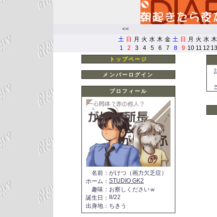
<<
土
日
月
火
水
木
金
土
日
月
火
水
木
1
2
3
4
5
6
7
8
9
10
11
12
1
トップページ
メンバーログイン
プロフィール
名前
：
がけつ（画力欠乏症）
STUDIO GK2
ホーム
：
趣味
：
お察しくださいｗ
8/22
誕生日
：
出身地
：
ちきう