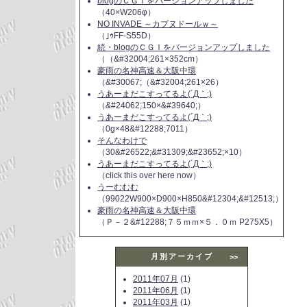
blogのＣＧＩをバージョンアップしました
（40×W206φ）
NO INVADE ～カプヌドールｗ～
（｣ｩFF-S55D）
続・blogのＣＧＩをバージョンアップしました
（（&#32004;261×352cm）
豪雨の名神高速＆大阪中環
（&#30067;（&#32004;261×26）
うあーまだこすってるよ(´Д｀;)
（&#24062;150×&#39640;）
うあーまだこすってるよ(´Д｀;)
（0g×48&#12288;7011）
そんなわけで
（30&#26522;&#31309;&#23652;×10）
うあーまだこすってるよ(´Д｀;)
（click this over here now）
うーむむむ
（99022W900×D900×H850&#12304;&#12513;）
豪雨の名神高速＆大阪中環
（Ｐ－２&#12288;７５ｍｍ×５．０ｍ P275X5）
月別アーカイブ
>>
2011年07月
(1)
2011年06月
(1)
2011年03月
(1)