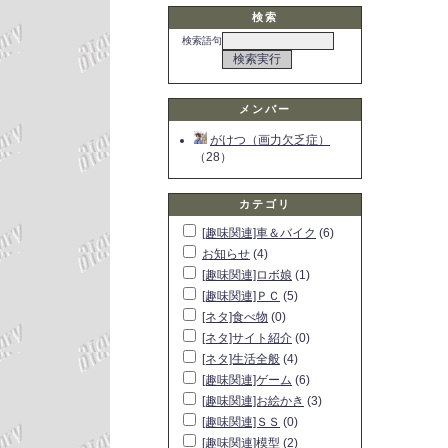
検索
検索語句
メンバー
がけつ（画力欠乏症）
（28）
カテゴリ
[趣味関連]車＆バイク
(6)
お知らせ
(4)
[趣味関連]ロボ娘
(1)
[趣味関連]ＰＣ
(5)
[ネタ]食べ物
(0)
[ネタ]サイト紹介
(0)
[ネタ]生活全般
(4)
[趣味関連]ゲーム
(6)
[趣味関連]お絵かき
(3)
[趣味関連]ＳＳ
(0)
[趣味関連]模型
(2)