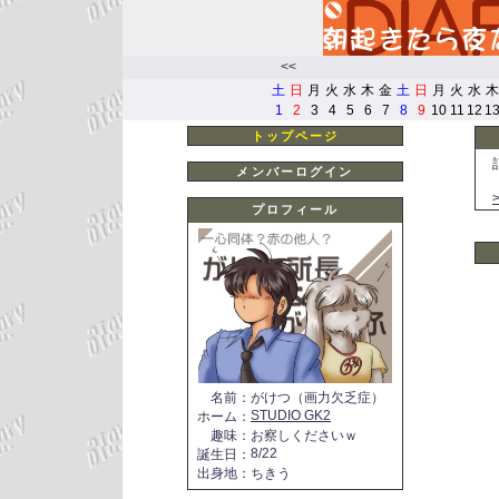
<<
土
日
月
火
水
木
金
土
日
月
火
水
木
1
2
3
4
5
6
7
8
9
10
11
12
1
トップページ
メンバーログイン
プロフィール
名前
：
がけつ（画力欠乏症）
STUDIO GK2
ホーム
：
趣味
：
お察しくださいｗ
8/22
誕生日
：
出身地
：
ちきう