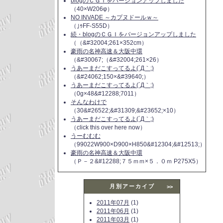
blogのＣＧＩをバージョンアップしました
（40×W206φ）
NO INVADE ～カプヌドールｗ～
（｣ｩFF-S55D）
続・blogのＣＧＩをバージョンアップしました
（（&#32004;261×352cm）
豪雨の名神高速＆大阪中環
（&#30067;（&#32004;261×26）
うあーまだこすってるよ(´Д｀;)
（&#24062;150×&#39640;）
うあーまだこすってるよ(´Д｀;)
（0g×48&#12288;7011）
そんなわけで
（30&#26522;&#31309;&#23652;×10）
うあーまだこすってるよ(´Д｀;)
（click this over here now）
うーむむむ
（99022W900×D900×H850&#12304;&#12513;）
豪雨の名神高速＆大阪中環
（Ｐ－２&#12288;７５ｍｍ×５．０ｍ P275X5）
月別アーカイブ
>>
2011年07月
(1)
2011年06月
(1)
2011年03月
(1)