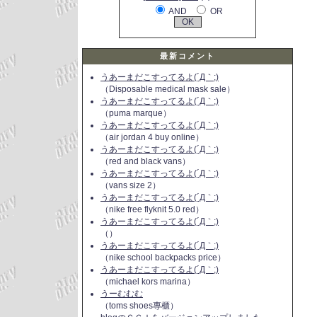
AND
OR
最新コメント
うあーまだこすってるよ(´Д｀;)
（Disposable medical mask sale）
うあーまだこすってるよ(´Д｀;)
（puma marque）
うあーまだこすってるよ(´Д｀;)
（air jordan 4 buy online）
うあーまだこすってるよ(´Д｀;)
（red and black vans）
うあーまだこすってるよ(´Д｀;)
（vans size 2）
うあーまだこすってるよ(´Д｀;)
（nike free flyknit 5.0 red）
うあーまだこすってるよ(´Д｀;)
（）
うあーまだこすってるよ(´Д｀;)
（nike school backpacks price）
うあーまだこすってるよ(´Д｀;)
（michael kors marina）
うーむむむ
（toms shoes專櫃）