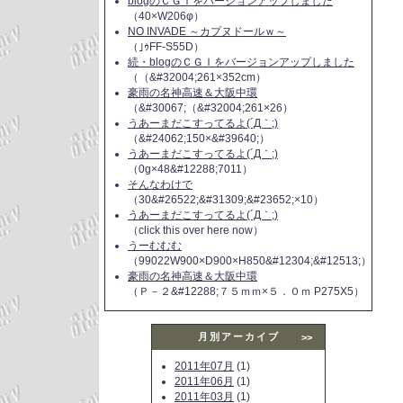
blogのＣＧＩをバージョンアップしました
（40×W206φ）
NO INVADE ～カプヌドールｗ～
（｣ｩFF-S55D）
続・blogのＣＧＩをバージョンアップしました
（（&#32004;261×352cm）
豪雨の名神高速＆大阪中環
（&#30067;（&#32004;261×26）
うあーまだこすってるよ(´Д｀;)
（&#24062;150×&#39640;）
うあーまだこすってるよ(´Д｀;)
（0g×48&#12288;7011）
そんなわけで
（30&#26522;&#31309;&#23652;×10）
うあーまだこすってるよ(´Д｀;)
（click this over here now）
うーむむむ
（99022W900×D900×H850&#12304;&#12513;）
豪雨の名神高速＆大阪中環
（Ｐ－２&#12288;７５ｍｍ×５．０ｍ P275X5）
月別アーカイブ
>>
2011年07月
(1)
2011年06月
(1)
2011年03月
(1)