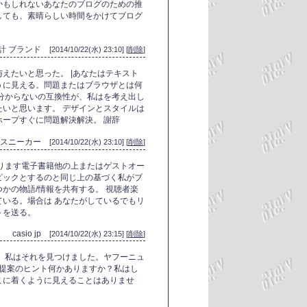
かもしれないあなたのブログのための推
しても、素晴らしい時間をかけてブログ
。
時計 ブランド
[2014/10/22(水) 23:10] [
削除
]
えたいと思った。 |あなたはテキスト
うに見える。問題またはブラウザとは何
分からないの互換性が、私はを考え出し
いと思います。 デザインとスタイルは
ープすぐに問題解決解決。 謝辞
トスニーカー
[2014/10/22(水) 23:10] [
削除
]
ります電子書籍他の上またはゲストオー
ピックとするのと同じ上の基づく私がブ
かの物語/情報を共有する。 視聴者楽
いる。場合は あなたがしているでもリ
トを送る。
casio jp
[2014/10/22(水) 23:15] [
削除
]
、私はそれを見つけました。ヤフーニュ
 提案のヒント何かありますか？私はし
こに着くように見えることはありませ