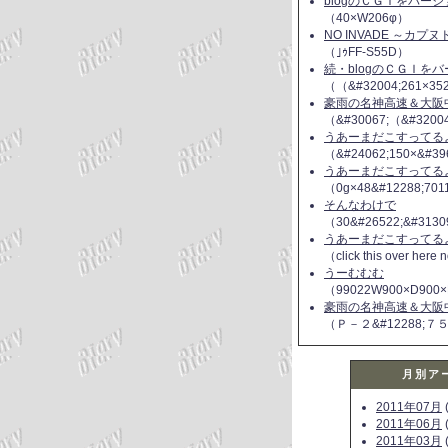
blogのＣＧＩをバー
（40×W206φ）
NO INVADE ～カプ
（｣ｩFF-S55D）
続・blogのＣＧＩを
（（&#32004;261×35
豪雨の名神高速＆大阪
（&#30067;（&#3200
うあーまだこすってるよ(
（&#24062;150×&#39
うあーまだこすってるよ(
（0g×48&#12288;70
そんなわけで
（30&#26522;&#3130
うあーまだこすってるよ(
（click this over here
うーむむむ
（99022W900×D900×
豪雨の名神高速＆大阪
（Ｐ－２&#12288;７
月別ア
2011年07月
(
2011年06月
(
2011年03月
(