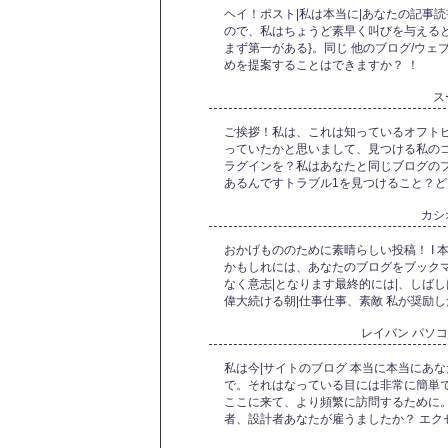
ヘイ！ポスト|私は本当に|あなたの記事
ので、私はちょうど素早く叫びを与えると
まず第一がある}。同じ 他のブログ/ウェ
めを提案することはできますか？ ！
ス
ご挨拶！私は、これは知っているオフト
っていたかと思いまして、見つける私の
ラグインを？私はあなたと同じブログの
あるんですトラブル1を見つけること？
カシ
おかげもののために素晴らしい投稿！ I
かもしれには、あなたのブログをブック
なく意志|となります最終的には|、しばし
偉大続ける朝|仕事仕事、素敵 私が奨励した
レイバン パソ
私は今|サイトのブログ 本当に本当にあ
で。それはなっている目には非常に簡単で
ここに来て、より頻繁に訪問するために。
者、設計者あなたが雇うましたか？ エク