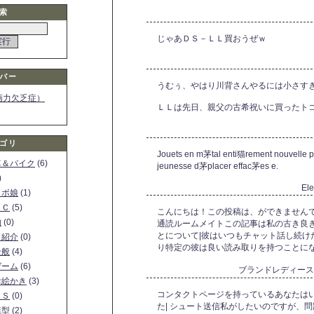
索
じゃあＤＳ－ＬＬ買おうぜｗ
バー
うむぅ、やはり川背さんやるには小さすぎる
画力欠乏症）
ＬＬは先日、親父の古希祝いに買ったト
ゴリ
Jouets en m茅tal enti猫rement nouvelle p
車＆バイク
(6)
jeunesse d茅placer effac茅es e.
)
El
ロボ娘
(1)
ＰＣ
(5)
こんにちは！この投稿は、ができません
物
(0)
通読ルームメイトこの記事は私の古き良
とについて|彼はいつもチャット話し続け
ト紹介
(0)
り特定の彼は良い読み取りを持つことにな
全般
(4)
ゲーム
(6)
ブランドレディー
お絵かき
(3)
コンタクトページを持っているあなたはい
ＳＳ
(0)
た| シュート送信私がしたいのですが、
模型
(2)