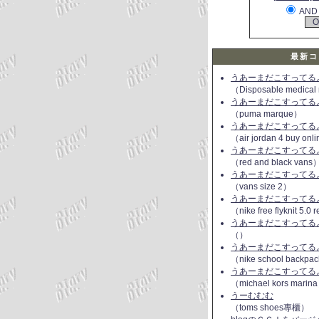
AND
最新コ
うあーまだこすってるよ(
（Disposable medical
うあーまだこすってるよ(
（puma marque）
うあーまだこすってるよ(
（air jordan 4 buy onl
うあーまだこすってるよ(
（red and black vans
うあーまだこすってるよ(
（vans size 2）
うあーまだこすってるよ(
（nike free flyknit 5.0
うあーまだこすってるよ(
（）
うあーまだこすってるよ(
（nike school backpac
うあーまだこすってるよ(
（michael kors marin
うーむむむ
（toms shoes專櫃）