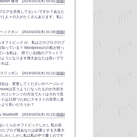
rayban 修理
[2014/10/23(木) 00:42] [
削除
]
ブログを共有してもいいですか？あなた
う| 人々の人がたくさんあります。私に
いヘッドホン
[2014/10/23(木) 01:19] [
削除
]
オフトピック が、私はどのブログのプ
ている？ Wordpressのの私が持っ
ている私は、 得ている|他のプラットフ
のようになります偉大あなたは良いプラ
きれば。
 スリッポン
[2014/10/23(木) 01:21] [
削除
]
場合は、変更してくださいのページレイ
ouveは言うようになったものが大好き
くのコンテンツの方法で人々はそれで良
ホードは11持つためにテキストの非常に多
をより良いだろうか？
luetooth
[2014/10/23(木) 01:21] [
削除
]
はいくらかオフトピックしかし 私が必
れたブログ様あなたは必要とする大量大
 |しかししかし私は私の中で書くのです