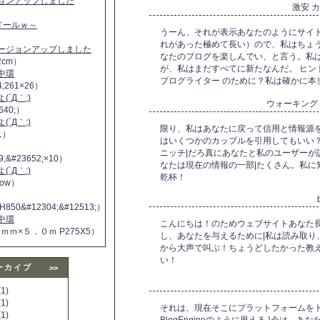
ジョンアップしました
激安 
ヌドールｗ～
うーん、それが表示あなたのようにサイ
れがあった極めて長い）ので、私はちょ
バージョンアップしました
なたのブログを楽しんでい、と言う。私
2cm）
が、私はまだすべてに新たなんだ。 ヒン
中環
ブログライター のために？私は確かに本
4;261×26）
´Д｀;)
ウォーキング
640;）
´Д｀;)
限り、私はあなたに戻って信用と情報源を
11）
はいくつかのカップルを引用してもいい
ニッチ|だろ真にあなたと私のユーザーが
9;&#23652;×10）
なたは現在の情報の一部|たくさん。私に
´Д｀;)
乾杯！
 now）
H850&#12304;&#12513;）
中環
こんにちは！のためウェブサイトあなた
５ｍｍ×５．０ｍ P275X5）
し、あなたを与えるために|私は読み取り
から大声で叫ぶ！ちょうどしたかった教
い！
ーカイブ
>>
1)
1)
それは、現在そこにプラットフォームを
1)