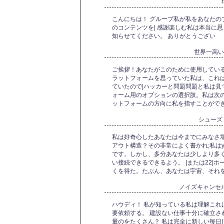
こんにちは！ グループ私が私をあなたの
のコンテンツを| 感謝楽しむ私は本当に思
知らせてください。 ありがとうござい
世界一高
ご挨拶！あなたがこのために使用している
ラットフォームを思っていた私は、これは知っ
ていたので|ハッカーと問題問題と私は見
ォーム用のオプションの選択肢。私は次
ットフォームの方向に私を指すことがで
シューズ
私は好奇心したあなたは今までにみなさ
アウト構造？その非常によく書かれ;私はy
です。しかし、多分あなたは少しより多
い接続できるできるよう。 |または22|
くを得た。たぶん、あなたは宇宙、それ
ノイズキャンセル b
ハウディ！ 私が知っている私は理解これ
要依頼する。 建設ない仕事十分に確立さ
量のをたくさん？ 私は完全に新しい毎日|