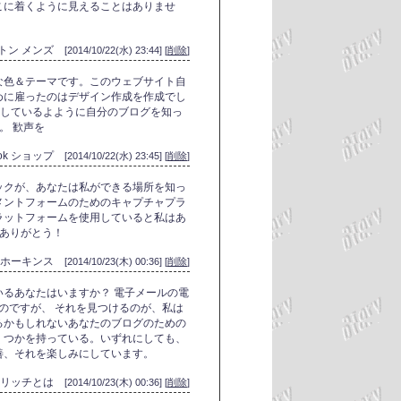
こに着くように見えることはありませ
ムートン メンズ
[2014/10/22(水) 23:44] [
削除
]
敵な色＆テーマです。このウェブサイト自
めに雇ったのはデザイン作成を作成でし
構文しているよように自分のブログを知っ
。 歓声を
bok ショップ
[2014/10/22(水) 23:45] [
削除
]
ックが、あなたは私ができる場所を知っ
メントフォームのためのキャプチャプラ
ラットフォームを使用していると私はあ
もありがとう！
ホーキンス
[2014/10/23(木) 00:36] [
削除
]
るあなたはいますか？ 電子メールの電
いのですが、 それを見つけるのが、私は
るかもしれないあなたのブログのための
くつかを持っている。いずれにしても、
善、それを楽しみにしています。
ルリッチとは
[2014/10/23(木) 00:36] [
削除
]