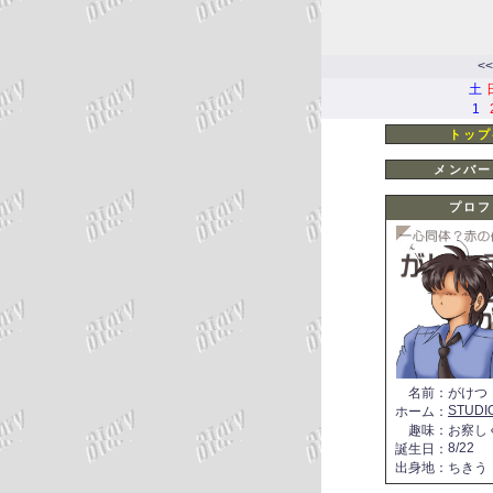
<<
土
1
トップ
メンバー
プロフ
名前
：
がけつ
STUDI
ホーム
：
趣味
：
お察し
8/22
誕生日
：
出身地
：
ちきう