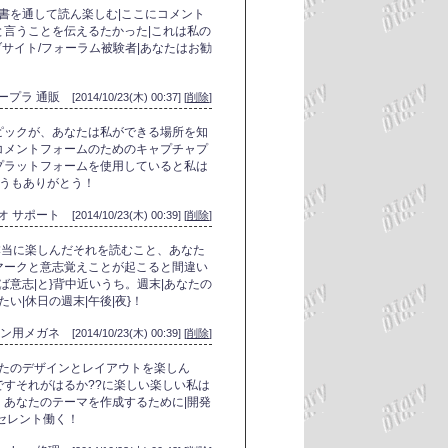
読書を通して読ん楽しむ|ここにコメント
言うことを伝えるたかった|これは私の
ブサイト/フォーラム被験者|あなたはお勧
ープラ 通販
[2014/10/23(木) 00:37] [
削除
]
ピックが、あなたは私ができる場所を知
コメントフォームのためのキャプチャプ
プラットフォームを使用していると私は
どうもありがとう！
オ サポート
[2014/10/23(木) 00:39] [
削除
]
 本当に楽しんだそれを読むこと、あなた
マークと意志覚えことが起こると間違い
ば意志|と}背中近いうち。週末|あなたの
い|休日の週末|午後|夜}！
コン用メガネ
[2014/10/23(木) 00:39] [
削除
]
なたのデザインとレイアウトを楽しん
すそれがはるか??に楽しい楽しい私は
あなたのテーマを作成するために|開発
セレント働く！