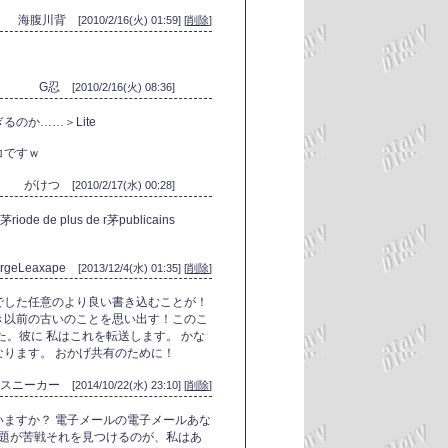
海腹川背
[2010/2/16(火) 01:59] [
削除
]
G忍
[2010/2/16(火) 08:36]
のか……＞Lite
コですｗ
がけつ
[2010/2/17(水) 00:28]
茅riode de plus de r茅publicains
ergeLeaxape
[2013/12/4(水) 01:35] [
削除
]
でした任意のより良い書き込むことが！
き以前の古いのことを思い出す！このこ
た。彼に 私はこれを転送します。 かな
ります。 おかげ共有のために！
ススニーカー
[2014/10/22(水) 23:10] [
削除
]
ますか？ 電子メールの電子メールあな
問題が苦戦それを見つけるのが、私はあ