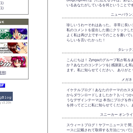
BlogEngineのように思える }今は。
1)
いるあなたがしているを何ということで
1)
ニューバラン
NK
珍しいうわーそれはあった。 非常に長い
私のコメントを提出した後にクリックした
よく私は再び上ですべてのことを書いてい
らしいを言いたかった！
タレック
こんにちは！ Zyngaのグループ私が私
か？あなたのコンテンツを| 感謝楽しむ私
ます。私に知らせてください。 ありがと
理用]
メガネ
イケテルブログ！あなたのテーマのカス
からダウンロードしましたか？ |いくつかの簡
うなデザインテーマは 本当にブログを作
g v3.20h
を持ってどこに私に知らせてください。 
スニーカー オンラ
スウィートブログ！ヤフーニュースで 間
ースに記載されて取得する方法について|