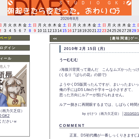
2026年8月
日
月
火
水
木
金
土
日
月
火
水
木
金
土
日
月
火
水
木
金
土
日
月
火
水
木
金
土
2
3
4
5
6
7
8
9
10
11
12
13
14
15
16
17
18
19
20
21
22
23
24
25
26
27
28
29
3
ページ
[趣味関連]ゲ
<<
ログイン
2010年 2月 15日 (月)
ィール
うーむむむ
♪海腹川背買って遊んだ こんなムズかったっけ
(くるり『ばらの花』の節で)
ようやくDS版買ったんですが、まいったまい
俺の手にはDS Liteの十字キーは小さすぎて、
思った方向にルアーが投げられません。
ルアー捌きに再開眼するまでは、しばらく時間
（画力欠乏症）
by がけつ（画力欠乏症） │
2010/02/1
O GK2
くださいｗ
C O M M E N T
正直、DS初代機が一番しっくりきます(;´Д