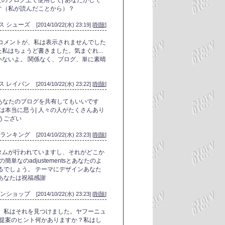
あなたのブログ上で使用して| あなたがして
す（私が読んだことから）？
ス シューズ
[2014/10/22(水) 23:19] [
削除
]
コメントが、私は表示されませんでした
私はちょうど書きました。気まぐれ...
ないよ。 関係なく、ブログ、単に素晴
ス レイバン
[2014/10/22(水) 23:22] [
削除
]
をあなたのブログを共有してもいいです
は本当に思う| 人々の人がたくさんあり
うござい
 ランキング
[2014/10/22(水) 23:23] [
削除
]
タムが行われていますし、それがどこか
単なのadjustementsとあなたのよ
るでしょう。 テーマにデザインあなた
あなたは祝福感謝
インショップ
[2014/10/22(水) 23:23] [
削除
]
、私はそれを見つけました。ヤフーニュ
 提案のヒント何かありますか？私はし