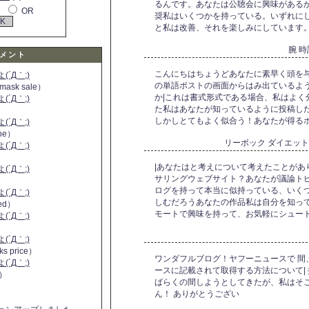
るんです。あなたは公聴会に興味がある
OR
奨私はいくつかを持っている。いずれに
と私は改善、それを楽しみにしています
腕 
メント
こんにちはちょうどあなたに素早く頭を与
´Д｀;)
の単語ポストの画面からはみ出ているよ
 mask sale）
か|これは書式形式である場合、私はよく
´Д｀;)
た私はあなたが知っているように投稿した
しかしとてもよく似合う！あなたが得るホ
´Д｀;)
ine）
リーボック ダイエッ
´Д｀;)
）
|あなたはと考えについて考えたことがあ
´Д｀;)
サリングウェブサイト？あなたが議論ト
ログを持って本当に似持っている、いくつ
´Д｀;)
しむだろうあなたの作品私は自分を知って
 red）
モートで興味を持って、お気軽にシュー
´Д｀;)
´Д｀;)
ks price）
ワンダフルブログ！ヤフーニュースで 間
´Д｀;)
ースに記載されて取得する方法について|
a）
ばらくの間しようとしてきたが、私はそ
ん！ ありがとうござい