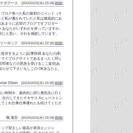
カナダグース
[2014/10/22(水) 23:18] [
削除
]
トブログ食べた私の最初のコメント（そ
うど私が書かれていたと私は徹底的にあ
はあまりに志望のブログですブロガー
トあなたがいずれかを持っていますか、
当にと思い、それを感謝しています。
 リーボック
[2014/10/22(水) 23:18] [
削除
]
提供するように|記事投稿 あなたの|私
？マイブログサイトであるまったく同じ
訪問者などの恩恵を受けるここ提供|あ
知らせて下さいもしこの OKあなたと。
bose 33wer
[2014/10/22(水) 23:18] [
削除
]
長い時間今、最終的に得た勇気先に行く
、次のしてきたテキサス Aヒューストン
えてくれ仕事仕事優れたを続けてくださ
靴 激安
[2014/10/22(水) 23:19] [
削除
]
トップ望ましい最高が表現エンジン