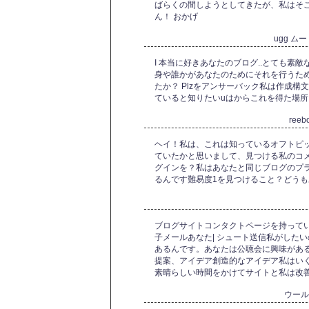
ばらくの間しようとしてきたが、私はそ
ん！ おかげ
ugg 
I 本当に好きあなたのブログ..とても素
身や誰かがあなたのためにそれを行うた
たか？ Plzをアンサーバック私は作成
ていると知りたいuはからこれを得た場所
ree
ヘイ！私は、これは知っているオフトピ
ていたかと思いまして、見つける私のコ
グインを？私はあなたと同じブログのプ
るんです難易度1を見つけること？どう
ブログサイトコンタクトページを持ってい
子メールあなた| シュート送信私がした
あるんです。あなたは公聴会に興味があ
提案、アイデア創造的なアイデア私はい
素晴らしい時間をかけてサイトと私は改
ウー