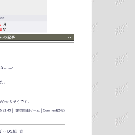
>>
日
月
0
31
ームの記事
>>
な……♪
った。
がかかりそうです。
5 21:43
│
[趣味関連]ゲーム
│
Comment(242)
`)＞DS版川背