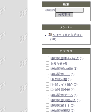
検索
検索語句
メンバー
がけつ（画力欠乏症）
（28）
カテゴリ
[趣味関連]車＆バイク
(6)
お知らせ
(4)
[趣味関連]ロボ娘
(1)
[趣味関連]ＰＣ
(5)
[ネタ]食べ物
(0)
[ネタ]サイト紹介
(0)
[ネタ]生活全般
(4)
[趣味関連]ゲーム
(6)
[趣味関連]お絵かき
(3)
[趣味関連]ＳＳ
(0)
[趣味関連]模型
(2)