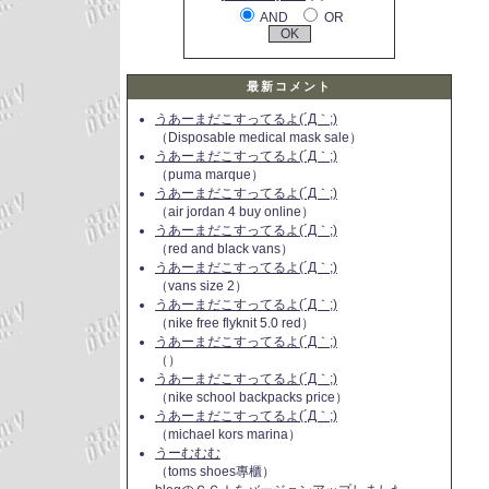
AND
OR
最新コメント
うあーまだこすってるよ(´Д｀;)
（Disposable medical mask sale）
うあーまだこすってるよ(´Д｀;)
（puma marque）
うあーまだこすってるよ(´Д｀;)
（air jordan 4 buy online）
うあーまだこすってるよ(´Д｀;)
（red and black vans）
うあーまだこすってるよ(´Д｀;)
（vans size 2）
うあーまだこすってるよ(´Д｀;)
（nike free flyknit 5.0 red）
うあーまだこすってるよ(´Д｀;)
（）
うあーまだこすってるよ(´Д｀;)
（nike school backpacks price）
うあーまだこすってるよ(´Д｀;)
（michael kors marina）
うーむむむ
（toms shoes專櫃）