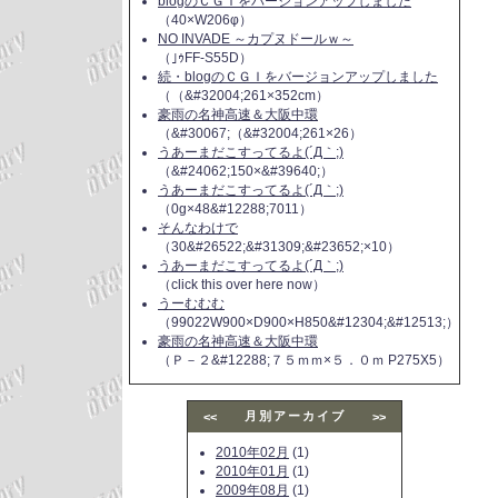
blogのＣＧＩをバージョンアップしました
（40×W206φ）
NO INVADE ～カプヌドールｗ～
（｣ｩFF-S55D）
続・blogのＣＧＩをバージョンアップしました
（（&#32004;261×352cm）
豪雨の名神高速＆大阪中環
（&#30067;（&#32004;261×26）
うあーまだこすってるよ(´Д｀;)
（&#24062;150×&#39640;）
うあーまだこすってるよ(´Д｀;)
（0g×48&#12288;7011）
そんなわけで
（30&#26522;&#31309;&#23652;×10）
うあーまだこすってるよ(´Д｀;)
（click this over here now）
うーむむむ
（99022W900×D900×H850&#12304;&#12513;）
豪雨の名神高速＆大阪中環
（Ｐ－２&#12288;７５ｍｍ×５．０ｍ P275X5）
月別アーカイブ
<<
>>
2010年02月
(1)
2010年01月
(1)
2009年08月
(1)