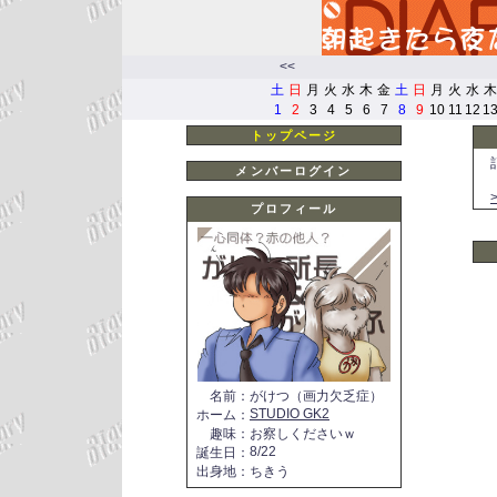
<<
土
日
月
火
水
木
金
土
日
月
火
水
木
1
2
3
4
5
6
7
8
9
10
11
12
1
トップページ
メンバーログイン
プロフィール
名前
：
がけつ（画力欠乏症）
STUDIO GK2
ホーム
：
趣味
：
お察しくださいｗ
8/22
誕生日
：
出身地
：
ちきう