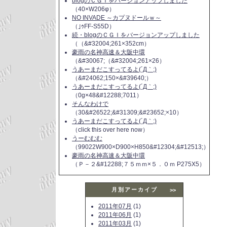
blogのＣＧＩをバージョンアップしました
（40×W206φ）
NO INVADE ～カプヌドールｗ～
（｣ｩFF-S55D）
続・blogのＣＧＩをバージョンアップしました
（（&#32004;261×352cm）
豪雨の名神高速＆大阪中環
（&#30067;（&#32004;261×26）
うあーまだこすってるよ(´Д｀;)
（&#24062;150×&#39640;）
うあーまだこすってるよ(´Д｀;)
（0g×48&#12288;7011）
そんなわけで
（30&#26522;&#31309;&#23652;×10）
うあーまだこすってるよ(´Д｀;)
（click this over here now）
うーむむむ
（99022W900×D900×H850&#12304;&#12513;）
豪雨の名神高速＆大阪中環
（Ｐ－２&#12288;７５ｍｍ×５．０ｍ P275X5）
月別アーカイブ
>>
2011年07月
(1)
2011年06月
(1)
2011年03月
(1)