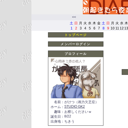
<<
土
日
月
火
水
木
金
土
日
月
火
水
木
1
2
3
4
5
6
7
8
9
10
11
12
1
トップページ
メンバーログイン
プロフィール
名前
：
がけつ（画力欠乏症）
STUDIO GK2
ホーム
：
趣味
：
お察しくださいｗ
8/22
誕生日
：
出身地
：
ちきう