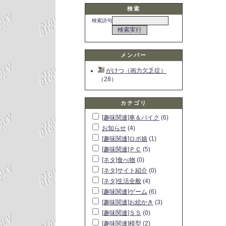
検索
検索語句
メンバー
がけつ（画力欠乏症）
（28）
カテゴリ
[趣味関連]車＆バイク
(6)
お知らせ
(4)
[趣味関連]ロボ娘
(1)
[趣味関連]ＰＣ
(5)
[ネタ]食べ物
(0)
[ネタ]サイト紹介
(0)
[ネタ]生活全般
(4)
[趣味関連]ゲーム
(6)
[趣味関連]お絵かき
(3)
[趣味関連]ＳＳ
(0)
[趣味関連]模型
(2)