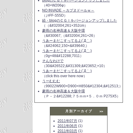
blogのＣＧＩをバージョンアップしました
（40×W206φ）
NO INVADE ～カプヌドールｗ～
（｣ｩFF-S55D）
続・blogのＣＧＩをバージョンアップしました
（（&#32004;261×352cm）
豪雨の名神高速＆大阪中環
（&#30067;（&#32004;261×26）
うあーまだこすってるよ(´Д｀;)
（&#24062;150×&#39640;）
うあーまだこすってるよ(´Д｀;)
（0g×48&#12288;7011）
そんなわけで
（30&#26522;&#31309;&#23652;×10）
うあーまだこすってるよ(´Д｀;)
（click this over here now）
うーむむむ
（99022W900×D900×H850&#12304;&#12513;）
豪雨の名神高速＆大阪中環
（Ｐ－２&#12288;７５ｍｍ×５．０ｍ P275X5）
月別アーカイブ
>>
2011年07月
(1)
2011年06月
(1)
2011年03月
(1)