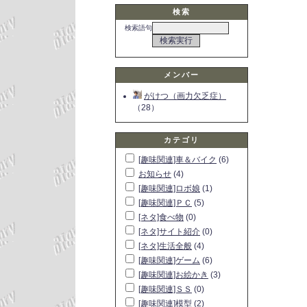
検索
検索語句
メンバー
がけつ（画力欠乏症）
（28）
カテゴリ
[趣味関連]車＆バイク
(6)
お知らせ
(4)
[趣味関連]ロボ娘
(1)
[趣味関連]ＰＣ
(5)
[ネタ]食べ物
(0)
[ネタ]サイト紹介
(0)
[ネタ]生活全般
(4)
[趣味関連]ゲーム
(6)
[趣味関連]お絵かき
(3)
[趣味関連]ＳＳ
(0)
[趣味関連]模型
(2)