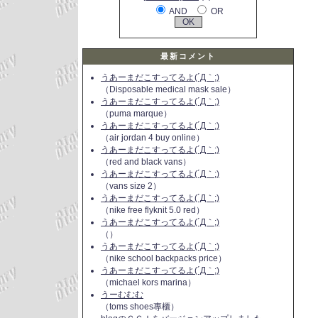
AND
OR
最新コメント
うあーまだこすってるよ(´Д｀;)
（Disposable medical mask sale）
うあーまだこすってるよ(´Д｀;)
（puma marque）
うあーまだこすってるよ(´Д｀;)
（air jordan 4 buy online）
うあーまだこすってるよ(´Д｀;)
（red and black vans）
うあーまだこすってるよ(´Д｀;)
（vans size 2）
うあーまだこすってるよ(´Д｀;)
（nike free flyknit 5.0 red）
うあーまだこすってるよ(´Д｀;)
（）
うあーまだこすってるよ(´Д｀;)
（nike school backpacks price）
うあーまだこすってるよ(´Д｀;)
（michael kors marina）
うーむむむ
（toms shoes專櫃）