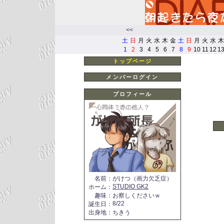
<<
土
日
月
火
水
木
金
土
日
月
火
水
木
1
2
3
4
5
6
7
8
9
10
11
12
1
トップページ
メンバーログイン
プロフィール
名前
：
がけつ（画力欠乏症）
STUDIO GK2
ホーム
：
趣味
：
お察しくださいｗ
8/22
誕生日
：
出身地
：
ちきう