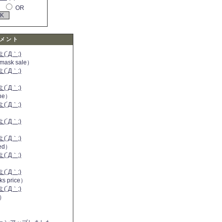
OR
メント
´Д｀;)
 mask sale）
´Д｀;)
´Д｀;)
ine）
´Д｀;)
）
´Д｀;)
´Д｀;)
 red）
´Д｀;)
´Д｀;)
ks price）
´Д｀;)
a）