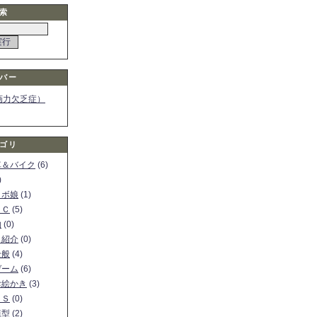
索
バー
画力欠乏症）
ゴリ
車＆バイク
(6)
)
ロボ娘
(1)
ＰＣ
(5)
物
(0)
ト紹介
(0)
全般
(4)
ゲーム
(6)
お絵かき
(3)
ＳＳ
(0)
模型
(2)