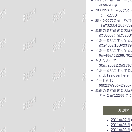
blogのＣＧＩをバー
（40×W206φ）
NO INVADE ～カプ
（｣ｩFF-S55D）
続・blogのＣＧＩを
（（&#32004;261×35
豪雨の名神高速＆大阪
（&#30067;（&#3200
うあーまだこすってるよ(
（&#24062;150×&#39
うあーまだこすってるよ(
（0g×48&#12288;70
そんなわけで
（30&#26522;&#3130
うあーまだこすってるよ(
（click this over here
うーむむむ
（99022W900×D900×
豪雨の名神高速＆大阪
（Ｐ－２&#12288;７
月別ア
2011年07月
(
2011年06月
(
2011年03月
(