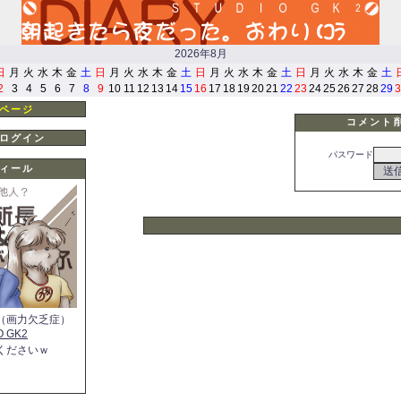
2026年8月
日
月
火
水
木
金
土
日
月
火
水
木
金
土
日
月
火
水
木
金
土
日
月
火
水
木
金
土
2
3
4
5
6
7
8
9
10
11
12
13
14
15
16
17
18
19
20
21
22
23
24
25
26
27
28
29
3
ページ
コメント
ログイン
パスワード
ィール
（画力欠乏症）
O GK2
くださいｗ