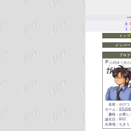
<<
土
1
トップ
メンバー
プロフ
名前
：
がけつ
STUDI
ホーム
：
趣味
：
お察し
8/22
誕生日
：
出身地
：
ちきう