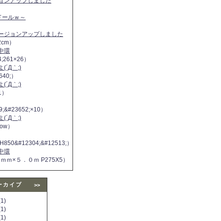
ジョンアップしました
ヌドールｗ～
バージョンアップしました
2cm）
中環
4;261×26）
´Д｀;)
640;）
´Д｀;)
11）
9;&#23652;×10）
´Д｀;)
 now）
H850&#12304;&#12513;）
中環
５ｍｍ×５．０ｍ P275X5）
ーカイブ
>>
1)
1)
1)