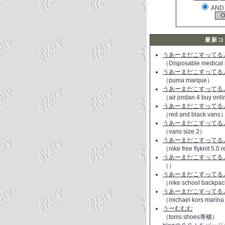
AND
最新コ
うあーまだこすってるよ(
（Disposable medical
うあーまだこすってるよ(
（puma marque）
うあーまだこすってるよ(
（air jordan 4 buy onl
うあーまだこすってるよ(
（red and black vans
うあーまだこすってるよ(
（vans size 2）
うあーまだこすってるよ(
（nike free flyknit 5.0
うあーまだこすってるよ(
（）
うあーまだこすってるよ(
（nike school backpac
うあーまだこすってるよ(
（michael kors marin
うーむむむ
（toms shoes專櫃）