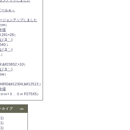
ジョンアップしました
ヌドールｗ～
バージョンアップしました
2cm）
中環
4;261×26）
´Д｀;)
640;）
´Д｀;)
11）
9;&#23652;×10）
´Д｀;)
 now）
H850&#12304;&#12513;）
中環
５ｍｍ×５．０ｍ P275X5）
ーカイブ
>>
1)
1)
1)