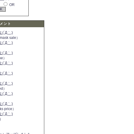
OR
メント
´Д｀;)
 mask sale）
´Д｀;)
´Д｀;)
ine）
´Д｀;)
）
´Д｀;)
´Д｀;)
 red）
´Д｀;)
´Д｀;)
ks price）
´Д｀;)
a）