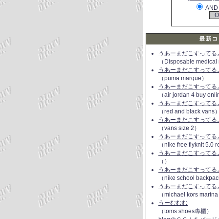
AND
最新コ
うあーまだこすってるよ(
（Disposable medical
うあーまだこすってるよ(
（puma marque）
うあーまだこすってるよ(
（air jordan 4 buy onl
うあーまだこすってるよ(
（red and black vans
うあーまだこすってるよ(
（vans size 2）
うあーまだこすってるよ(
（nike free flyknit 5.0
うあーまだこすってるよ(
（）
うあーまだこすってるよ(
（nike school backpac
うあーまだこすってるよ(
（michael kors marin
うーむむむ
（toms shoes專櫃）