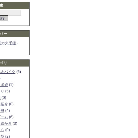
索
バー
画力欠乏症）
ゴリ
車＆バイク
(6)
)
ロボ娘
(1)
ＰＣ
(5)
物
(0)
ト紹介
(0)
全般
(4)
ゲーム
(6)
お絵かき
(3)
ＳＳ
(0)
模型
(2)