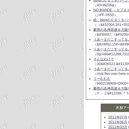
blogのＣＧＩをバー
（40×W206φ）
NO INVADE ～カプ
（｣ｩFF-S55D）
続・blogのＣＧＩを
（（&#32004;261×35
豪雨の名神高速＆大阪
（&#30067;（&#3200
うあーまだこすってるよ(
（&#24062;150×&#39
うあーまだこすってるよ(
（0g×48&#12288;70
そんなわけで
（30&#26522;&#3130
うあーまだこすってるよ(
（click this over here
うーむむむ
（99022W900×D900×
豪雨の名神高速＆大阪
（Ｐ－２&#12288;７
月別ア
2011年07月
(
2011年06月
(
2011年03月
(