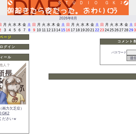
2026年8月
日
月
火
水
木
金
土
日
月
火
水
木
金
土
日
月
火
水
木
金
土
日
月
火
水
木
金
土
2
3
4
5
6
7
8
9
10
11
12
13
14
15
16
17
18
19
20
21
22
23
24
25
26
27
28
29
3
ページ
コメント
ログイン
パスワード
ィール
（画力欠乏症）
O GK2
くださいｗ