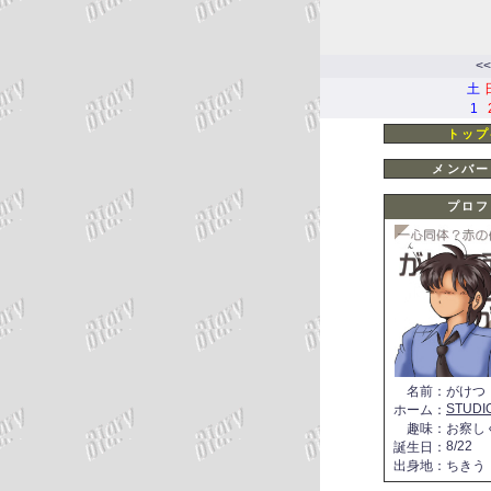
<<
土
1
トップ
メンバー
プロフ
名前
：
がけつ
STUDI
ホーム
：
趣味
：
お察し
8/22
誕生日
：
出身地
：
ちきう