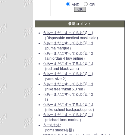
AND
OR
最新コメント
うあーまだこすってるよ(´Д｀;)
（Disposable medical mask sale）
うあーまだこすってるよ(´Д｀;)
（puma marque）
うあーまだこすってるよ(´Д｀;)
（air jordan 4 buy online）
うあーまだこすってるよ(´Д｀;)
（red and black vans）
うあーまだこすってるよ(´Д｀;)
（vans size 2）
うあーまだこすってるよ(´Д｀;)
（nike free flyknit 5.0 red）
うあーまだこすってるよ(´Д｀;)
（）
うあーまだこすってるよ(´Д｀;)
（nike school backpacks price）
うあーまだこすってるよ(´Д｀;)
（michael kors marina）
うーむむむ
（toms shoes專櫃）