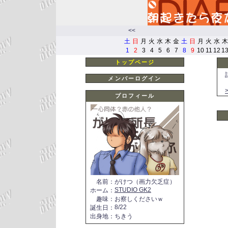
<<
土
日
月
火
水
木
金
土
日
月
火
水
木
1
2
3
4
5
6
7
8
9
10
11
12
1
トップページ
メンバーログイン
プロフィール
名前
：
がけつ（画力欠乏症）
STUDIO GK2
ホーム
：
趣味
：
お察しくださいｗ
8/22
誕生日
：
出身地
：
ちきう