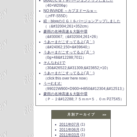
blogのＣＧＩをバージョンアップしました
（40×W206φ）
NO INVADE ～カプヌドールｗ～
（｣ｩFF-S55D）
続・blogのＣＧＩをバージョンアップしました
（（&#32004;261×352cm）
豪雨の名神高速＆大阪中環
（&#30067;（&#32004;261×26）
うあーまだこすってるよ(´Д｀;)
（&#24062;150×&#39640;）
うあーまだこすってるよ(´Д｀;)
（0g×48&#12288;7011）
そんなわけで
（30&#26522;&#31309;&#23652;×10）
うあーまだこすってるよ(´Д｀;)
（click this over here now）
うーむむむ
（99022W900×D900×H850&#12304;&#12513;）
豪雨の名神高速＆大阪中環
（Ｐ－２&#12288;７５ｍｍ×５．０ｍ P275X5）
月別アーカイブ
>>
2011年07月
(1)
2011年06月
(1)
2011年03月
(1)