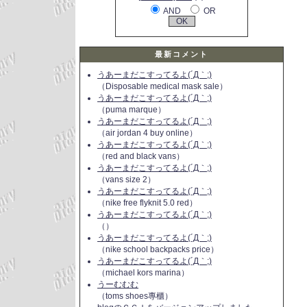
AND
OR
最新コメント
うあーまだこすってるよ(´Д｀;)
（Disposable medical mask sale）
うあーまだこすってるよ(´Д｀;)
（puma marque）
うあーまだこすってるよ(´Д｀;)
（air jordan 4 buy online）
うあーまだこすってるよ(´Д｀;)
（red and black vans）
うあーまだこすってるよ(´Д｀;)
（vans size 2）
うあーまだこすってるよ(´Д｀;)
（nike free flyknit 5.0 red）
うあーまだこすってるよ(´Д｀;)
（）
うあーまだこすってるよ(´Д｀;)
（nike school backpacks price）
うあーまだこすってるよ(´Д｀;)
（michael kors marina）
うーむむむ
（toms shoes專櫃）