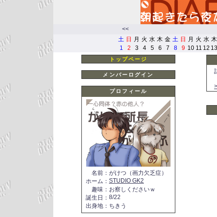
<<
土
日
月
火
水
木
金
土
日
月
火
水
木
1
2
3
4
5
6
7
8
9
10
11
12
1
トップページ
メンバーログイン
プロフィール
名前
：
がけつ（画力欠乏症）
STUDIO GK2
ホーム
：
趣味
：
お察しくださいｗ
8/22
誕生日
：
出身地
：
ちきう