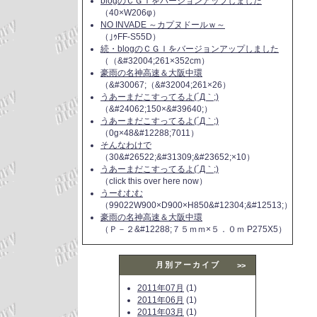
blogのＣＧＩをバージョンアップしました
（40×W206φ）
NO INVADE ～カプヌドールｗ～
（｣ｩFF-S55D）
続・blogのＣＧＩをバージョンアップしました
（（&#32004;261×352cm）
豪雨の名神高速＆大阪中環
（&#30067;（&#32004;261×26）
うあーまだこすってるよ(´Д｀;)
（&#24062;150×&#39640;）
うあーまだこすってるよ(´Д｀;)
（0g×48&#12288;7011）
そんなわけで
（30&#26522;&#31309;&#23652;×10）
うあーまだこすってるよ(´Д｀;)
（click this over here now）
うーむむむ
（99022W900×D900×H850&#12304;&#12513;）
豪雨の名神高速＆大阪中環
（Ｐ－２&#12288;７５ｍｍ×５．０ｍ P275X5）
月別アーカイブ
>>
2011年07月
(1)
2011年06月
(1)
2011年03月
(1)