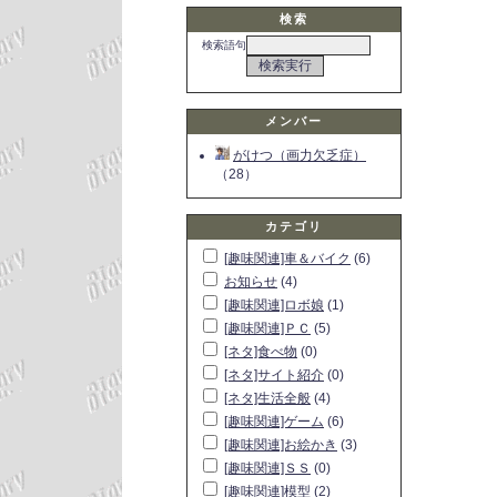
検索
検索語句
メンバー
がけつ（画力欠乏症）
（28）
カテゴリ
[趣味関連]車＆バイク
(6)
お知らせ
(4)
[趣味関連]ロボ娘
(1)
[趣味関連]ＰＣ
(5)
[ネタ]食べ物
(0)
[ネタ]サイト紹介
(0)
[ネタ]生活全般
(4)
[趣味関連]ゲーム
(6)
[趣味関連]お絵かき
(3)
[趣味関連]ＳＳ
(0)
[趣味関連]模型
(2)