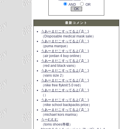
AND
OR
最新コメント
うあーまだこすってるよ(´Д｀;)
（Disposable medical mask sale）
うあーまだこすってるよ(´Д｀;)
（puma marque）
うあーまだこすってるよ(´Д｀;)
（air jordan 4 buy online）
うあーまだこすってるよ(´Д｀;)
（red and black vans）
うあーまだこすってるよ(´Д｀;)
（vans size 2）
うあーまだこすってるよ(´Д｀;)
（nike free flyknit 5.0 red）
うあーまだこすってるよ(´Д｀;)
（）
うあーまだこすってるよ(´Д｀;)
（nike school backpacks price）
うあーまだこすってるよ(´Д｀;)
（michael kors marina）
うーむむむ
（toms shoes專櫃）