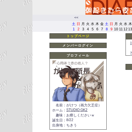
<<
土
日
月
火
水
木
金
土
日
月
火
水
木
1
2
3
4
5
6
7
8
9
10
11
12
1
トップページ
メンバーログイン
プロフィール
名前
：
がけつ（画力欠乏症）
STUDIO GK2
ホーム
：
趣味
：
お察しくださいｗ
8/22
誕生日
：
出身地
：
ちきう