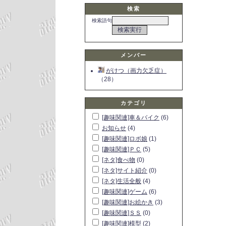
検索
検索語句
メンバー
がけつ（画力欠乏症）
（28）
カテゴリ
[趣味関連]車＆バイク
(6)
お知らせ
(4)
[趣味関連]ロボ娘
(1)
[趣味関連]ＰＣ
(5)
[ネタ]食べ物
(0)
[ネタ]サイト紹介
(0)
[ネタ]生活全般
(4)
[趣味関連]ゲーム
(6)
[趣味関連]お絵かき
(3)
[趣味関連]ＳＳ
(0)
[趣味関連]模型
(2)