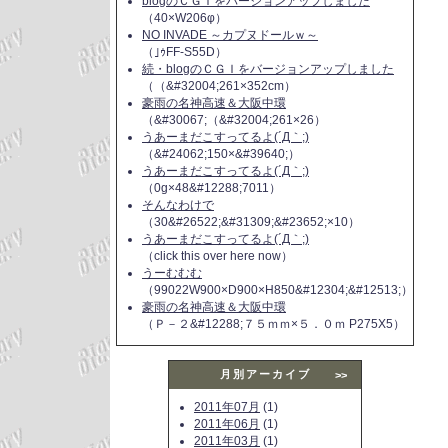
blogのＣＧＩをバージョンアップしました
（40×W206φ）
NO INVADE ～カプヌドールｗ～
（｣ｩFF-S55D）
続・blogのＣＧＩをバージョンアップしました
（（&#32004;261×352cm）
豪雨の名神高速＆大阪中環
（&#30067;（&#32004;261×26）
うあーまだこすってるよ(´Д｀;)
（&#24062;150×&#39640;）
うあーまだこすってるよ(´Д｀;)
（0g×48&#12288;7011）
そんなわけで
（30&#26522;&#31309;&#23652;×10）
うあーまだこすってるよ(´Д｀;)
（click this over here now）
うーむむむ
（99022W900×D900×H850&#12304;&#12513;）
豪雨の名神高速＆大阪中環
（Ｐ－２&#12288;７５ｍｍ×５．０ｍ P275X5）
月別アーカイブ
>>
2011年07月
(1)
2011年06月
(1)
2011年03月
(1)