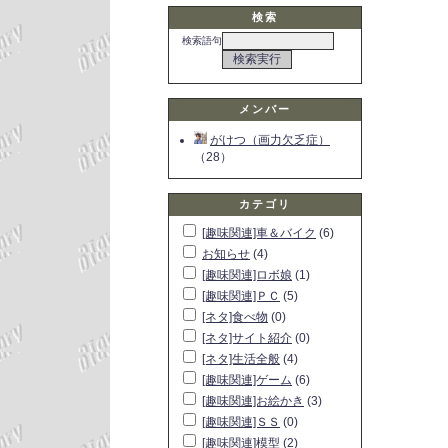
検索
検索語句
メンバー
がけつ（画力欠乏症）
（28）
カテゴリ
[趣味関連]車＆バイク
(6)
お知らせ
(4)
[趣味関連]ロボ娘
(1)
[趣味関連]ＰＣ
(5)
[ネタ]食べ物
(0)
[ネタ]サイト紹介
(0)
[ネタ]生活全般
(4)
[趣味関連]ゲーム
(6)
[趣味関連]お絵かき
(3)
[趣味関連]ＳＳ
(0)
[趣味関連]模型
(2)