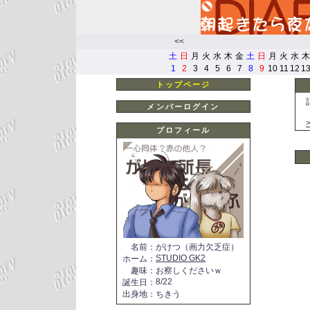
<<
土
日
月
火
水
木
金
土
日
月
火
水
木
1
2
3
4
5
6
7
8
9
10
11
12
1
トップページ
メンバーログイン
プロフィール
名前
：
がけつ（画力欠乏症）
STUDIO GK2
ホーム
：
趣味
：
お察しくださいｗ
8/22
誕生日
：
出身地
：
ちきう