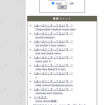
AND
OR
最新コメント
うあーまだこすってるよ(´Д｀;)
（Disposable medical mask sale）
うあーまだこすってるよ(´Д｀;)
（puma marque）
うあーまだこすってるよ(´Д｀;)
（air jordan 4 buy online）
うあーまだこすってるよ(´Д｀;)
（red and black vans）
うあーまだこすってるよ(´Д｀;)
（vans size 2）
うあーまだこすってるよ(´Д｀;)
（nike free flyknit 5.0 red）
うあーまだこすってるよ(´Д｀;)
（）
うあーまだこすってるよ(´Д｀;)
（nike school backpacks price）
うあーまだこすってるよ(´Д｀;)
（michael kors marina）
うーむむむ
（toms shoes專櫃）