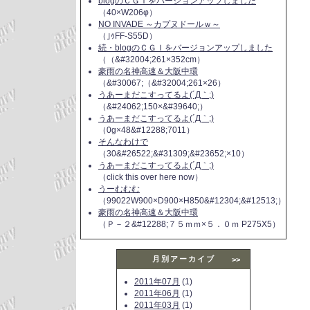
blogのＣＧＩをバージョンアップしました
（40×W206φ）
NO INVADE ～カプヌドールｗ～
（｣ｩFF-S55D）
続・blogのＣＧＩをバージョンアップしました
（（&#32004;261×352cm）
豪雨の名神高速＆大阪中環
（&#30067;（&#32004;261×26）
うあーまだこすってるよ(´Д｀;)
（&#24062;150×&#39640;）
うあーまだこすってるよ(´Д｀;)
（0g×48&#12288;7011）
そんなわけで
（30&#26522;&#31309;&#23652;×10）
うあーまだこすってるよ(´Д｀;)
（click this over here now）
うーむむむ
（99022W900×D900×H850&#12304;&#12513;）
豪雨の名神高速＆大阪中環
（Ｐ－２&#12288;７５ｍｍ×５．０ｍ P275X5）
月別アーカイブ
>>
2011年07月
(1)
2011年06月
(1)
2011年03月
(1)